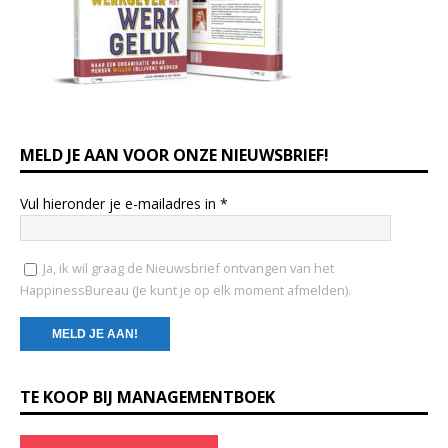
MELD JE AAN VOOR ONZE NIEUWSBRIEF!
Vul hieronder je e-mailadres in
*
Ja, ik wil graag de Nieuwsbrief ontvangen van het
HappinessBureau (Je kunt je op elk moment afmelden).
C
TE KOOP BIJ MANAGEMENTBOEK
o
n
s