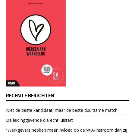
t
a
n
t
C
o
n
t
a
c
t
U
s
e
RECENTE BERICHTEN
.
P
Niet de beste kandidaat, maar de beste duurzame match
l
e
De leidinggevende die echt luistert
a
“Werkgevers hebben meer invloed op de WIA-instroom dan zij
s