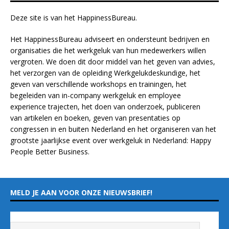
.
Deze site is van het
HappinessBureau
.
Het HappinessBureau adviseert en ondersteunt bedrijven en
organisaties die het werkgeluk van hun medewerkers willen
vergroten. We doen dit door middel van het geven van advies,
het verzorgen van de opleiding
Werkgelukdeskundige,
het
geven van verschillende
workshops en trainingen
, het
begeleiden van in-company werkgeluk en employee
experience
trajecten
, het doen van
onderzoek
, publiceren
van
artikelen
en
boeken
, geven van
presentaties
op
congressen in en buiten Nederland en het organiseren van het
grootste jaarlijkse event over werkgeluk in Nederland:
Happy
People Better Business
.
MELD JE AAN VOOR ONZE NIEUWSBRIEF!
Vul hieronder je e-mailadres in
*