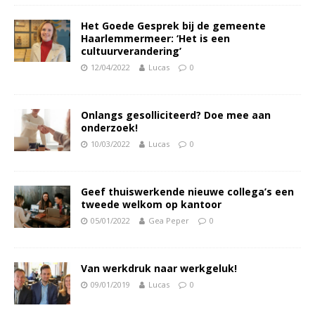
Het Goede Gesprek bij de gemeente
Haarlemmermeer: ‘Het is een
cultuurverandering’
12/04/2022
Lucas
0
Onlangs gesolliciteerd? Doe mee aan
onderzoek!
10/03/2022
Lucas
0
Geef thuiswerkende nieuwe collega’s een
tweede welkom op kantoor
05/01/2022
Gea Peper
0
Van werkdruk naar werkgeluk!
09/01/2019
Lucas
0