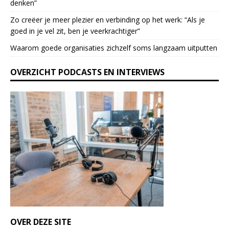
denken”
e
l
Zo creëer je meer plezier en verbinding op het werk: “Als je
e
goed in je vel zit, ben je veerkrach­tiger”
a
Waarom goede organisaties zichzelf soms langzaam uitputten
v
e
OVERZICHT PODCASTS EN INTERVIEWS
t
h
i
s
f
i
e
l
d
b
l
a
n
k
OVER DEZE SITE