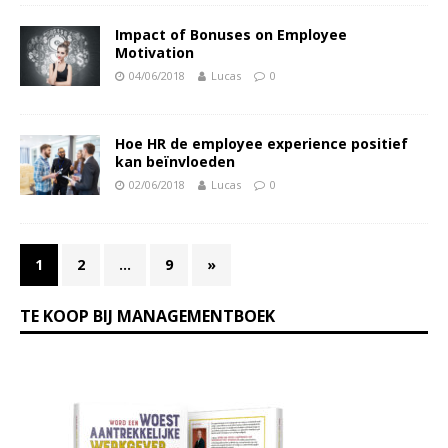
Impact of Bonuses on Employee
Motivation
04/06/2018
Lucas
0
Hoe HR de employee experience positief
kan beïnvloeden
02/06/2018
Lucas
0
1
2
…
9
»
TE KOOP BIJ MANAGEMENTBOEK