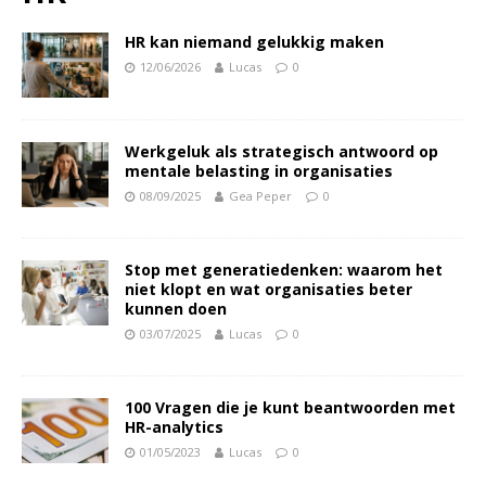
HR kan niemand gelukkig maken
12/06/2026
Lucas
0
Werkgeluk als strategisch antwoord op
mentale belasting in organisaties
08/09/2025
Gea Peper
0
Stop met generatiedenken: waarom het
niet klopt en wat organisaties beter
kunnen doen
03/07/2025
Lucas
0
100 Vragen die je kunt beantwoorden met
HR-analytics
01/05/2023
Lucas
0