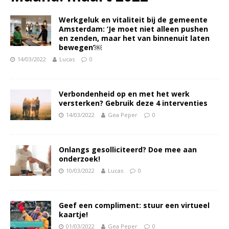
Werkgeluk en vitaliteit bij de gemeente
Amsterdam: ‘Je moet niet alleen pushen
en zenden, maar het van binnenuit laten
bewegen’￼
14/03/2022
Lucas
0
Verbondenheid op en met het werk
versterken? Gebruik deze 4 interventies
14/03/2022
Gea Peper
0
Onlangs gesolliciteerd? Doe mee aan
onderzoek!
10/03/2022
Lucas
0
Geef een compliment: stuur een virtueel
kaartje!
01/03/2022
Gea Peper
0