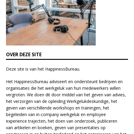
e
l
d
b
l
a
n
k
OVER DEZE SITE
.
Deze site is van het
HappinessBureau
.
Het HappinessBureau adviseert en ondersteunt bedrijven en
organisaties die het werkgeluk van hun medewerkers willen
vergroten. We doen dit door middel van het geven van advies,
het verzorgen van de opleiding
Werkgelukdeskundige,
het
geven van verschillende
workshops en trainingen
, het
begeleiden van in-company werkgeluk en employee
experience
trajecten
, het doen van
onderzoek
, publiceren
van
artikelen
en
boeken
, geven van
presentaties
op