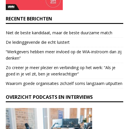
U
s
e
RECENTE BERICHTEN
.
P
Niet de beste kandidaat, maar de beste duurzame match
l
e
De leidinggevende die echt luistert
a
“Werkgevers hebben meer invloed op de WIA-instroom dan zij
s
denken”
e
l
Zo creëer je meer plezier en verbinding op het werk: “Als je
e
goed in je vel zit, ben je veerkrach­tiger”
a
Waarom goede organisaties zichzelf soms langzaam uitputten
v
e
OVERZICHT PODCASTS EN INTERVIEWS
t
h
i
s
f
i