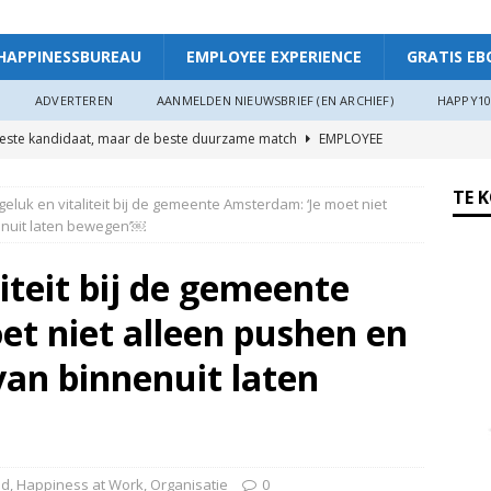
HAPPINESSBUREAU
EMPLOYEE EXPERIENCE
GRATIS EB
ADVERTEREN
AANMELDEN NIEUWSBRIEF (EN ARCHIEF)
HAPPY10
beste kandidaat, maar de beste duurzame match
EMPLOYEE
TE 
eluk en vitaliteit bij de gemeente Amsterdam: ‘Je moet niet
ggevende die echt luistert
HAPPINESS AT WORK
enuit laten bewegen’￼
ers hebben meer invloed op de WIA-instroom dan zij denken”
iteit bij de gemeente
et niet alleen pushen en
 je meer plezier en verbinding op het werk: “Als je goed in je vel
r”
ARTIKEL
an binnenuit laten
oede organisaties zichzelf soms langzaam uitputten
ngsdag Werkgeluk op 17 juni 2026!
HAPPINESS AT WORK
nd
,
Happiness at Work
,
Organisatie
0