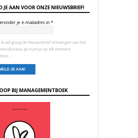
D JE AAN VOOR ONZE NIEUWSBRIEF!
ieronder je e-mailadres in
*
, ik wil graag de Nieuwsbrief ontvangen van het
nessBureau (Je kunt je op elk moment
den).
KOOP BIJ MANAGEMENTBOEK