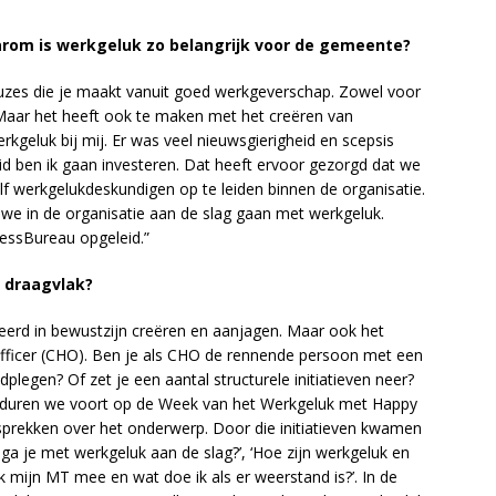
arom is werkgeluk zo belangrijk voor de gemeente?
keuzes die je maakt vanuit goed werkgeverschap. Zowel voor
Maar het heeft ook te maken met het creëren van
erkgeluk bij mij. Er was veel nieuwsgierigheid en scepsis
id ben ik gaan investeren. Dat heeft ervoor gezorgd dat we
 werkgelukdeskundigen op te leiden binnen de organisatie.
 we in de organisatie aan de slag gaan met werkgeluk.
essBureau opgeleid.”
n draagvlak?
eerd in bewustzijn creëren en aanjagen. Maar ook het
fficer (CHO). Ben je als CHO de rennende persoon met een
plegen? Of zet je een aantal structurele initiatieven neer?
rduren we voort op de Week van het Werkgeluk met Happy
prekken over het onderwerp. Door die initiatieven kwamen
 ga je met werkgeluk aan de slag?’, ‘Hoe zijn werkgeluk en
ik mijn MT mee en wat doe ik als er weerstand is?’. In de