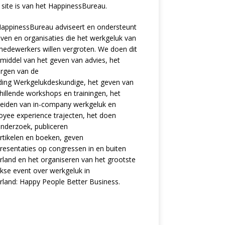
site is van het
HappinessBureau
.
appinessBureau adviseert en ondersteunt
jven en organisaties die het werkgeluk van
edewerkers willen vergroten. We doen dit
middel van het geven van advies, het
rgen van de
ding
Werkgelukdeskundige,
het geven van
hillende
workshops en trainingen
, het
eiden van in-company werkgeluk en
oyee experience
trajecten
, het doen
nderzoek
, publiceren
rtikelen
en
boeken
, geven
resentaties
op congressen in en buiten
land en het organiseren van het grootste
ijkse event over werkgeluk in
rland:
Happy People Better Business
.