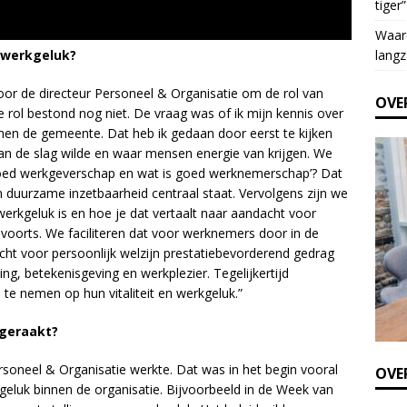
tiger”
e
t
Waar
h
langz
 werkgeluk?
i
s
oor de directeur Personeel & Organisatie om de rol van
OVE
f
ie rol bestond nog niet. De vraag was of ik mijn kennis over
i
nnen de gemeente. Dat heb ik gedaan door eerst te kijken
e
 de slag wilde en waar mensen energie van krijgen. We
l
goed werkgeverschap en wat is goed werknemerschap’? Dat
d
in duurzame inzetbaarheid centraal staat. Vervolgens zijn we
b
rkgeluk is en hoe je dat vertaalt naar aandacht voor
l
nzovoorts. We faciliteren dat voor werknemers door in de
a
cht voor persoonlijk welzijn prestatiebevorderend gedrag
n
ing, betekenisgeving en werkplezier. Tegelijkertijd
k
te nemen op hun vitaliteit en werkgeluk.”
.
 geraakt?
Personeel & Organisatie werkte. Dat was in het begin vooral
OVER
geluk binnen de organisatie. Bijvoorbeeld in de Week van