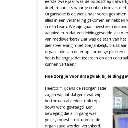
eerste twee jaar was de boodschap datwerkge
doet, maar iets waar je continu in investeert
Organisatie is de wens naar voren gekomen o
alles in een versnelling gekomen en hebben 
in één team. We zijn gaan investeren in aan
aanbieden zodat een leidinggevende zijn mede
van medewerkers? Dat was de start van het 
dienstverlening moet toegankelijk, bruikbaar
organisatie zijn en er op sommige plekken ei
het is belangrijk dat iedereen op een centraal
kunnen vertalen.”
Hoe zorg je voor draagvlak bij leidingg
Heerco: “Tijdens de reorganisatie
zagen wij dat datgene wat wij
bottom-up al deden, ook top-
down werd gevraagd. Een
beweging die al in gang was
gezet, moest structureel in de
organisatie worden verankerd.