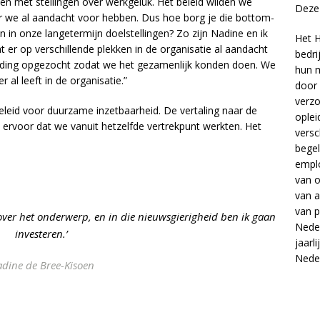
en met stellingen over werkgeluk. Het beleid wilden we
Deze 
r we al aandacht voor hebben. Dus hoe borg je die bottom-
 in onze langetermijn doelstellingen? Zo zijn Nadine en ik
Het H
er op verschillende plekken in de organisatie al aandacht
bedri
nding opgezocht zodat we het gezamenlijk konden doen. We
hun m
 al leeft in de organisatie.”
door 
verzo
eleid voor duurzame inzetbaarheid. De vertaling naar de
oplei
 ervoor dat we vanuit hetzelfde vertrekpunt werkten. Het
versc
begel
empl
van
o
van
a
van
p
 over het onderwerp, en in die nieuwsgierigheid ben ik gaan
Neder
investeren.’
jaarl
Nede
dine de Bree-Kisoen