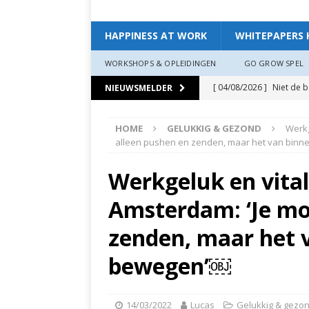
HAPPINESS AT WORK
WHITEPAPERS 
WORKSHOPS & OPLEIDINGEN
GO GROW SPEL
[ 04/08/2026 ]
Niet de 
NIEUWSMELDER
EXPERIENCE
HOME
GELUKKIG & GEZOND
Werkg
[ 11/07/2026 ]
De leidin
alleen pushen en zenden, maar het van binn
[ 07/07/2026 ]
“Werkgev
Werkgeluk en vital
HAPPINESS AT WORK
Amsterdam: ‘Je mo
[ 19/06/2026 ]
Zo creëer
zit, ben je veerkrach­tige
zenden, maar het v
[ 19/06/2026 ]
Waarom g
bewegen’￼
HAPPINESS AT WORK
[ 13/03/2026 ]
Verdiepi
14/03/2022
Lucas
Gelukkig & gezo