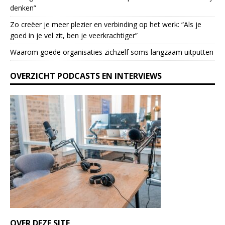
denken”
e
l
Zo creëer je meer plezier en verbinding op het werk: “Als je
e
goed in je vel zit, ben je veerkrach­tiger”
a
Waarom goede organisaties zichzelf soms langzaam uitputten
v
e
OVERZICHT PODCASTS EN INTERVIEWS
t
h
i
s
f
i
e
l
d
b
l
a
n
k
OVER DEZE SITE