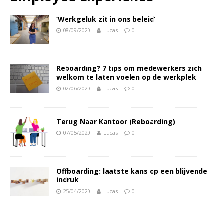
‘Werkgeluk zit in ons beleid’
08/09/2020
Lucas
0
Reboarding? 7 tips om medewerkers zich
welkom te laten voelen op de werkplek
02/06/2020
Lucas
0
Terug Naar Kantoor (Reboarding)
07/05/2020
Lucas
0
Offboarding: laatste kans op een blijvende
indruk
25/04/2020
Lucas
0