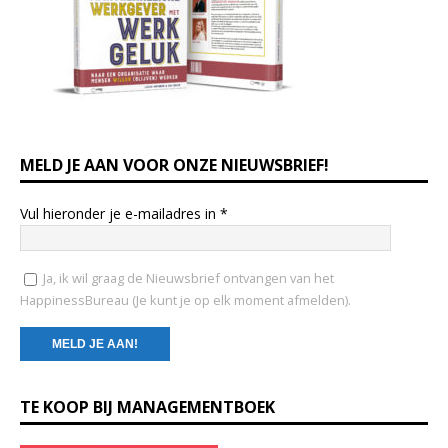
MELD JE AAN VOOR ONZE NIEUWSBRIEF!
Vul hieronder je e-mailadres in
*
Ja, ik wil graag de Nieuwsbrief ontvangen van het
HappinessBureau (Je kunt je op elk moment afmelden).
C
TE KOOP BIJ MANAGEMENTBOEK
o
n