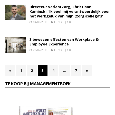
Directeur VariantZorg, Christiaan
Kaminski: ‘Ik voel mij verantwoordelijk voor
het werkgeluk van mijn (zorg)collega’s’
04/09/2018
Lucas
0
3 bewezen effecten van Workplace &
Employee Experience
23/07/2018
Lucas
0
«
1
2
3
4
…
7
»
TE KOOP BIJ MANAGEMENTBOEK