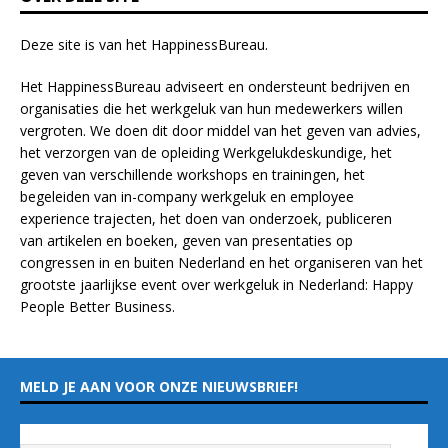
.
Deze site is van het
HappinessBureau
.
Het HappinessBureau adviseert en ondersteunt bedrijven en
organisaties die het werkgeluk van hun medewerkers willen
vergroten. We doen dit door middel van het geven van advies,
het verzorgen van de opleiding
Werkgelukdeskundige,
het
geven van verschillende
workshops en trainingen
, het
begeleiden van in-company werkgeluk en employee
experience
trajecten
, het doen van
onderzoek
, publiceren
van
artikelen
en
boeken
, geven van
presentaties
op
congressen in en buiten Nederland en het organiseren van het
grootste jaarlijkse event over werkgeluk in Nederland:
Happy
People Better Business
.
MELD JE AAN VOOR ONZE NIEUWSBRIEF!
Vul hieronder je e-mailadres in
*