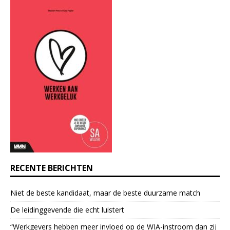
s
t
a
n
t
C
o
n
t
a
c
t
U
s
e
RECENTE BERICHTEN
.
P
Niet de beste kandidaat, maar de beste duurzame match
l
e
De leidinggevende die echt luistert
a
“Werkgevers hebben meer invloed op de WIA-instroom dan zij
s