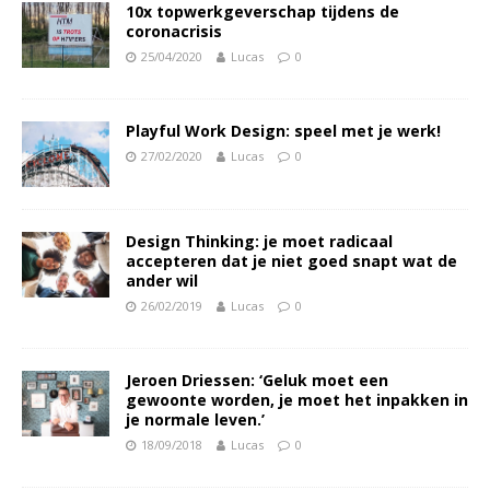
10x topwerkgeverschap tijdens de
coronacrisis
25/04/2020
Lucas
0
Playful Work Design: speel met je werk!
27/02/2020
Lucas
0
Design Thinking: je moet radicaal
accepteren dat je niet goed snapt wat de
ander wil
26/02/2019
Lucas
0
Jeroen Driessen: ‘Geluk moet een
gewoonte worden, je moet het inpakken in
je normale leven.’
18/09/2018
Lucas
0