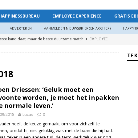
HAPPINESSBUREAU
EMPLOYEE EXPERIENCE
GRATIS EB
ADVERTEREN
AANMELDEN NIEUWSBRIEF (EN ARCHIEF)
HAPPY10
beste kandidaat, maar de beste duurzame match
EMPLOYEE
TE 
ggevende die echt luistert
HAPPINESS AT WORK
ers hebben meer invloed op de WIA-instroom dan zij denken”
018
oen Driessen: ‘Geluk moet een
 je meer plezier en verbinding op het werk: “Als je goed in je vel
oonte worden, je moet het inpakken
r”
ARTIKEL
je normale leven.’
oede organisaties zichzelf soms langzaam uitputten
09/2018
Lucas
0
 vader heeft de keuze gemaakt om voor zichzelf te
nen, omdat hij niet gelukkig was met de baan die hij had.
ngsdag Werkgeluk op 17 juni 2026!
HAPPINESS AT WORK
as zeker in een andere tijd, de term werkgeluk was nog