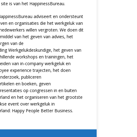
site is van het
HappinessBureau
.
appinessBureau adviseert en ondersteunt
jven en organisaties die het werkgeluk van
edewerkers willen vergroten. We doen dit
middel van het geven van advies, het
rgen van de
ding
Werkgelukdeskundige,
het geven van
hillende
workshops en trainingen
, het
eiden van in-company werkgeluk en
oyee experience
trajecten
, het doen
nderzoek
, publiceren
rtikelen
en
boeken
, geven
resentaties
op congressen in en buiten
land en het organiseren van het grootste
ijkse event over werkgeluk in
rland:
Happy People Better Business
.