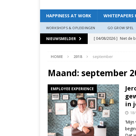
HAPPINESS AT WORK
WHITEPAPERS 
WORKSHOPS & OPLEIDINGEN
GO GROW SPEL
[ 04/08/2026 ]
Niet de 
NIEUWSMELDER
EXPERIENCE
HOME
2018
september
[ 11/07/2026 ]
De leidin
[ 07/07/2026 ]
“Werkgev
Maand:
september 2
HAPPINESS AT WORK
Jer
EMPLOYEE EXPERIENCE
[ 19/06/2026 ]
Zo creëer
gew
zit, ben je veerkrach­tige
in 
[ 19/06/2026 ]
Waarom g
18/
HAPPINESS AT WORK
‘Mijn
begin
[ 13/03/2026 ]
Verdiepi
Dat w