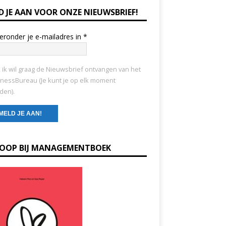
D JE AAN VOOR ONZE NIEUWSBRIEF!
ieronder je e-mailadres in
*
, ik wil graag de Nieuwsbrief ontvangen van het
nessBureau (Je kunt je op elk moment
den).
KOOP BIJ MANAGEMENTBOEK