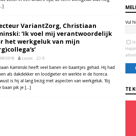
…]
MEL
Vul h
ecteur VariantZorg, Christiaan
inski: ‘Ik voel mij verantwoordelijk
r het werkgeluk van mijn
Ja
rg)collega’s’
Happi
afmel
09/2018
Lucas
0
tiaan Kaminski heeft veel banen en baantjes gehad. Hij had
nen als dakdekker en loodgieter en werkte in de horeca.
ust is hij al lang bezig met aspecten van werkgeluk. ‘Bij
C
e baan pik je
[…]
o
TE 
n
s
t
a
n
t
C