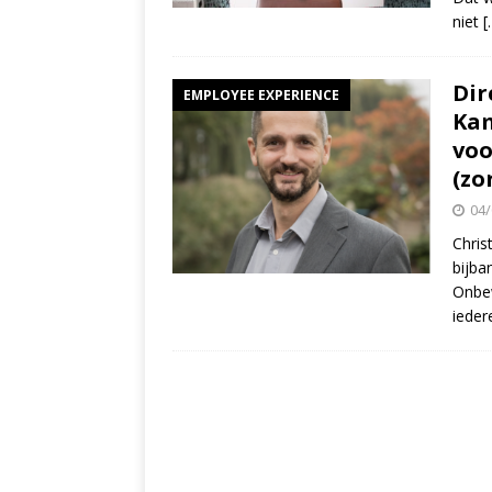
niet
[
Dir
EMPLOYEE EXPERIENCE
Kam
voo
(zo
04/
Chris
bijba
Onbew
ieder