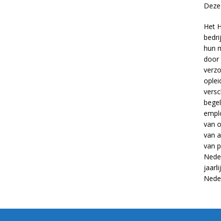
Deze 
Het H
bedri
hun m
door 
verzo
oplei
versc
begel
empl
van
o
van
a
van
p
Neder
jaarl
Nede