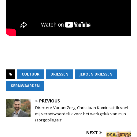
CULTUUR
DRIESSEN
JEROEN DRIESSEN
KERNWAARDEN
PREVIOUS
Directeur VariantZorg, Christiaan Kaminski: ‘Ik voel
mij verantwoordelijk voor het werkgeluk van mijn
(zorg)collega’s’
NEXT