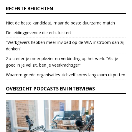
e
RECENTE BERICHTEN
.
P
Niet de beste kandidaat, maar de beste duurzame match
l
e
De leidinggevende die echt luistert
a
“Werkgevers hebben meer invloed op de WIA-instroom dan zij
s
denken”
e
l
Zo creëer je meer plezier en verbinding op het werk: “Als je
e
goed in je vel zit, ben je veerkrach­tiger”
a
Waarom goede organisaties zichzelf soms langzaam uitputten
v
e
OVERZICHT PODCASTS EN INTERVIEWS
t
h
i
s
f
i
e