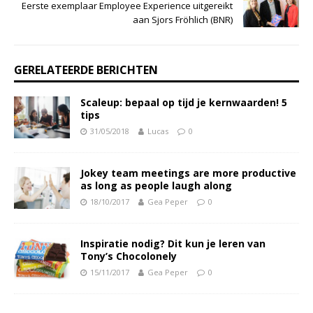
Eerste exemplaar Employee Experience uitgereikt
aan Sjors Fröhlich (BNR)
GERELATEERDE BERICHTEN
Scaleup: bepaal op tijd je kernwaarden! 5
tips
31/05/2018
Lucas
0
Jokey team meetings are more productive
as long as people laugh along
18/10/2017
Gea Peper
0
Inspiratie nodig? Dit kun je leren van
Tony’s Chocolonely
15/11/2017
Gea Peper
0