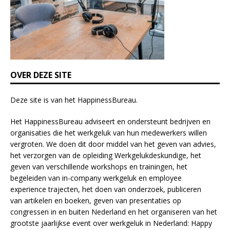
l
d
b
l
a
n
k
OVER DEZE SITE
.
Deze site is van het
HappinessBureau
.
Het HappinessBureau adviseert en ondersteunt bedrijven en
organisaties die het werkgeluk van hun medewerkers willen
vergroten. We doen dit door middel van het geven van advies,
het verzorgen van de opleiding
Werkgelukdeskundige,
het
geven van verschillende
workshops en trainingen
, het
begeleiden van in-company werkgeluk en employee
experience
trajecten
, het doen van
onderzoek
, publiceren
van
artikelen
en
boeken
, geven van
presentaties
op
congressen in en buiten Nederland en het organiseren van het
grootste jaarlijkse event over werkgeluk in Nederland:
Happy