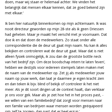
doen, maar wij staan er helemaal achter. We vinden het
belangrijk dat mensen elkaar kennen, dat ze goed bekend zijn
met elkaar.’
Ik ben hier natuurlijk binnenkomen op mijn achternaam. Ik was
nooit directeur geworden op mijn 28-ste als ik geen Driessen
had geheten. Maar je maakt het verschil met je voornaam. Dat
doe ik en dat doen de medewerkers. Zo staat onder alle
correspondentie die de deur uit gaat mijn naam. Nu kan ik alles
bekijken en controleren wat de deur uit gaat. Maar dat is niet
alleen fysiek onmogelijk, ik zou dan de grootste bottle neck
van het bedrijf zijn. Om deze boodschap intern te laten ‘leven’,
hebben we destijds voor iedereen stempels laten maken met
de naam van de medewerker op. Zet jij als medewerker jouw
naam op jouw werk, dan laat je daarmee je eigen kracht zien
en dan teken ik bijv. blind of bekijk of controleer ik het niet
meer. Als je dit soort dingen uit de context haalt, dan verklaar
je ons voor gek. Maar als je ziet hoe het in het proces past, -
we willen van een familiebedrijf dat zorgt voor mensen naar
een familie van bedrijven waar mensen worden geëquipeerd
om zelf te zorgen- dan past dat er heel erg in.’