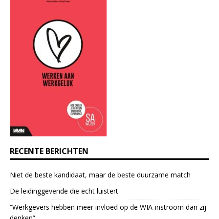
t
a
n
t
C
o
n
t
a
c
t
U
s
e
RECENTE BERICHTEN
.
P
Niet de beste kandidaat, maar de beste duurzame match
l
e
De leidinggevende die echt luistert
a
“Werkgevers hebben meer invloed op de WIA-instroom dan zij
s
denken”