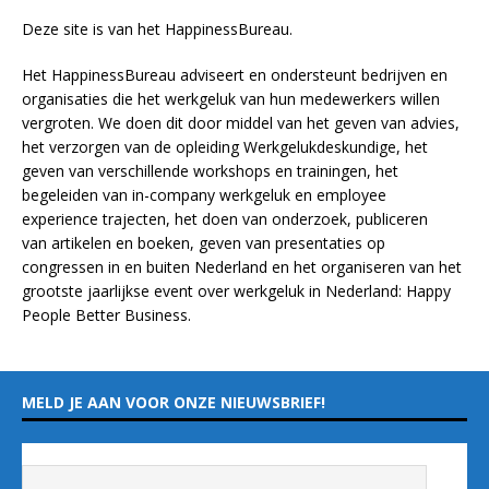
Deze site is van het
HappinessBureau
.
Het HappinessBureau adviseert en ondersteunt bedrijven en
organisaties die het werkgeluk van hun medewerkers willen
vergroten. We doen dit door middel van het geven van advies,
het verzorgen van de opleiding
Werkgelukdeskundige,
het
geven van verschillende
workshops en trainingen
, het
begeleiden van in-company werkgeluk en employee
experience
trajecten
, het doen van
onderzoek
, publiceren
van
artikelen
en
boeken
, geven van
presentaties
op
congressen in en buiten Nederland en het organiseren van het
grootste jaarlijkse event over werkgeluk in Nederland:
Happy
People Better Business
.
MELD JE AAN VOOR ONZE NIEUWSBRIEF!
Vul hieronder je e-mailadres in
*