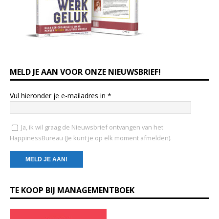
MELD JE AAN VOOR ONZE NIEUWSBRIEF!
Vul hieronder je e-mailadres in
*
Ja, ik wil graag de Nieuwsbrief ontvangen van het
HappinessBureau (Je kunt je op elk moment afmelden).
C
TE KOOP BIJ MANAGEMENTBOEK
o
n
s