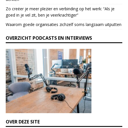
e
l
Zo creëer je meer plezier en verbinding op het werk: “Als je
e
goed in je vel zit, ben je veerkrach­tiger”
a
Waarom goede organisaties zichzelf soms langzaam uitputten
v
e
OVERZICHT PODCASTS EN INTERVIEWS
t
h
i
s
f
i
e
l
d
b
l
a
n
k
OVER DEZE SITE
.