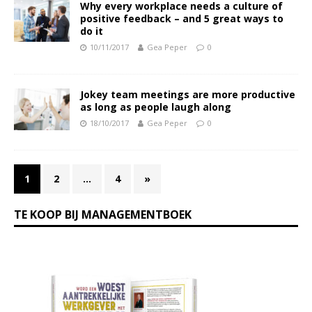
Why every workplace needs a culture of
positive feedback – and 5 great ways to
do it
10/11/2017
Gea Peper
0
Jokey team meetings are more productive
as long as people laugh along
18/10/2017
Gea Peper
0
1
2
…
4
»
TE KOOP BIJ MANAGEMENTBOEK