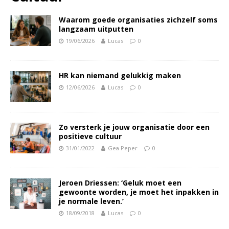
Waarom goede organisaties zichzelf soms
langzaam uitputten
19/06/2026
Lucas
0
HR kan niemand gelukkig maken
12/06/2026
Lucas
0
Zo versterk je jouw organisatie door een
positieve cultuur
31/01/2022
Gea Peper
0
Jeroen Driessen: ‘Geluk moet een
gewoonte worden, je moet het inpakken in
je normale leven.’
18/09/2018
Lucas
0