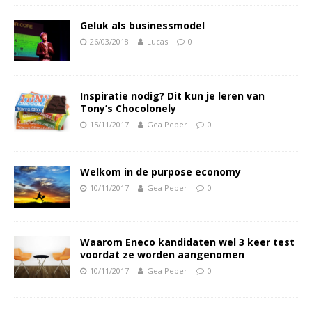
Geluk als businessmodel
26/03/2018
Lucas
0
Inspiratie nodig? Dit kun je leren van
Tony’s Chocolonely
15/11/2017
Gea Peper
0
Welkom in de purpose economy
10/11/2017
Gea Peper
0
Waarom Eneco kandidaten wel 3 keer test
voordat ze worden aangenomen
10/11/2017
Gea Peper
0