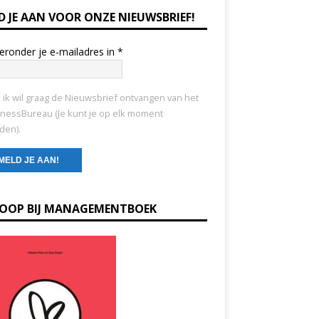
D JE AAN VOOR ONZE NIEUWSBRIEF!
ieronder je e-mailadres in
*
, ik wil graag de Nieuwsbrief ontvangen van het
nessBureau (Je kunt je op elk moment
den).
KOOP BIJ MANAGEMENTBOEK