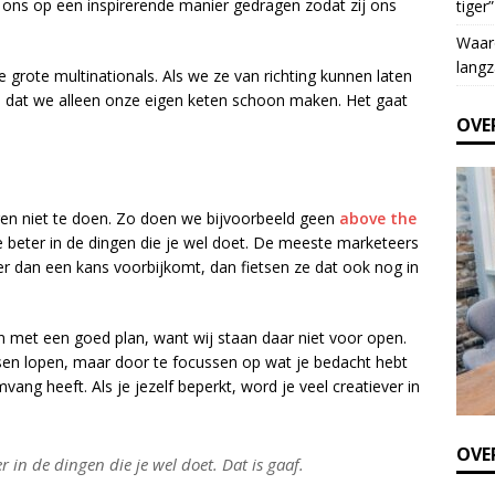
e ons op een inspirerende manier gedragen zodat zij ons
tiger”
e
t
Waar
h
langz
e grote multinationals. Als we ze van richting kunnen laten
i
 dat we alleen onze eigen keten schoon maken. Het gaat
s
OVE
f
i
e
l
gen niet te doen. Zo doen we bijvoorbeeld geen
above the
d
 je beter in de dingen die je wel doet. De meeste marketeers
b
 er dan een kans voorbijkomt, dan fietsen ze dat ook nog in
l
a
n
n met een goed plan, want wij staan daar niet voor open.
k
ansen lopen, maar door te focussen op wat je bedacht hebt
.
vang heeft. Als je jezelf beperkt, word je veel creatiever in
OVER
er in de dingen die je wel doet. Dat is gaaf.