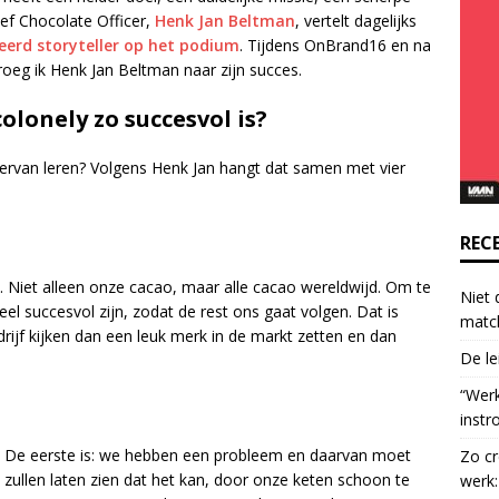
o
ef Chocolate Officer,
Henk Jan Beltman
, vertelt dagelijks
n
leerd storyteller op het podium
. Tijdens OnBrand16 en na
t
vroeg ik Henk Jan Beltman naar zijn succes.
a
olonely zo succesvol is?
c
t
U
ervan leren? Volgens Henk Jan hangt dat samen met vier
s
e
.
REC
P
. Niet alleen onze cacao, maar alle cacao wereldwijd. Om te
l
Niet 
l succesvol zijn, zodat de rest ons gaat volgen. Dat is
e
matc
ijf kijken dan een leuk merk in de markt zetten en dan
a
De le
s
e
“Wer
l
instr
e
n. De eerste is: we hebben een probleem en daarvan moet
Zo cr
a
 zullen laten zien dat het kan, door onze keten schoon te
werk:
v