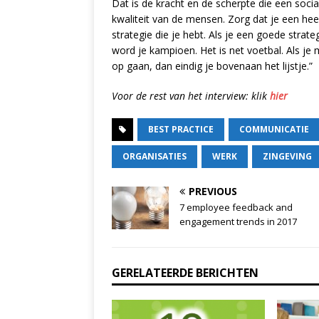
Dat is de kracht en de scherpte die een socia
kwaliteit van de mensen. Zorg dat je een he
strategie die je hebt. Als je een goede stra
word je kampioen. Het is net voetbal. Als je m
op gaan, dan eindig je bovenaan het lijstje.”
Voor de rest van het interview: klik
hier
BEST PRACTICE
COMMUNICATIE
ORGANISATIES
WERK
ZINGEVING
PREVIOUS
7 employee feedback and
engagement trends in 2017
GERELATEERDE BERICHTEN