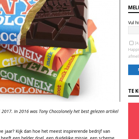
MEL
Vul h
Ja
Happi
afmel
C
o
TE 
n
s
t
 2017. In 2016 was Tony Chocolonely het best gelezen artikel
a
n
t
e jaar? Kijk dan hoe het meest inspirerende bedrijf van
C
heeft een helder doel, een duidelijke missie, een scherpe