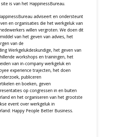
site is van het
HappinessBureau
.
appinessBureau adviseert en ondersteunt
jven en organisaties die het werkgeluk van
edewerkers willen vergroten. We doen dit
middel van het geven van advies, het
rgen van de
ding
Werkgelukdeskundige,
het geven van
hillende
workshops en trainingen
, het
eiden van in-company werkgeluk en
oyee experience
trajecten
, het doen
nderzoek
, publiceren
rtikelen
en
boeken
, geven
resentaties
op congressen in en buiten
land en het organiseren van het grootste
ijkse event over werkgeluk in
rland:
Happy People Better Business
.