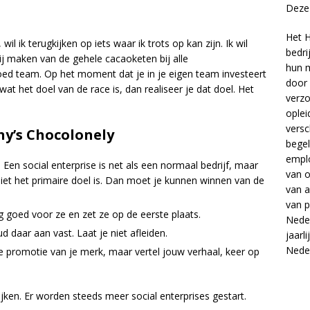
Deze 
Het H
wil ik terugkijken op iets waar ik trots op kan zijn. Ik wil
bedri
ij maken van de gehele cacaoketen bij alle
hun m
ed team. Op het moment dat je in je eigen team investeert
door 
t het doel van de race is, dan realiseer je dat doel. Het
verzo
oplei
versc
ny’s Chocolonely
begel
empl
. Een social enterprise is net als een normaal bedrijf, maar
van
o
niet het primaire doel is. Dan moet je kunnen winnen van de
van
a
van
p
goed voor ze en zet ze op de eerste plaats.
Neder
 daar aan vast. Laat je niet afleiden.
jaarl
Nede
 promotie van je merk, maar vertel jouw verhaal, keer op
kijken. Er worden steeds meer social enterprises gestart.