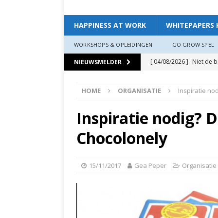
HAPPINESS AT WORK
WHITEPAPERS 
WORKSHOPS & OPLEIDINGEN
GO GROW SPEL
[ 04/08/2026 ]
Niet de 
NIEUWSMELDER
EXPERIENCE
HOME
ORGANISATIE
Inspiratie no
[ 11/07/2026 ]
De leidin
[ 07/07/2026 ]
“Werkgev
Inspiratie nodig? D
HAPPINESS AT WORK
Chocolonely
[ 19/06/2026 ]
Zo creëer
zit, ben je veerkrach­tige
15/11/2017
Gea Peper
Organisatie
[ 19/06/2026 ]
Waarom g
HAPPINESS AT WORK
[ 13/03/2026 ]
Verdiepi