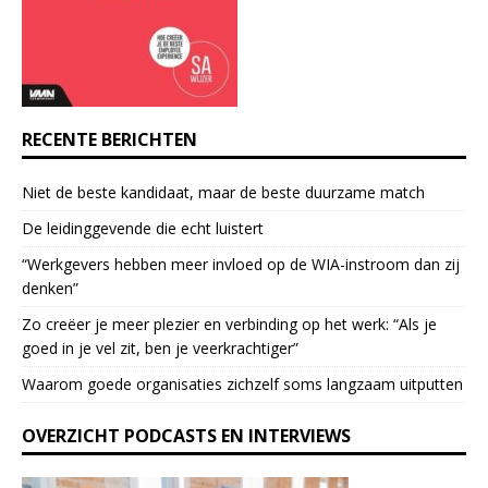
a
c
t
U
s
e
RECENTE BERICHTEN
.
P
Niet de beste kandidaat, maar de beste duurzame match
l
e
De leidinggevende die echt luistert
a
“Werkgevers hebben meer invloed op de WIA-instroom dan zij
s
denken”
e
l
Zo creëer je meer plezier en verbinding op het werk: “Als je
e
goed in je vel zit, ben je veerkrach­tiger”
a
Waarom goede organisaties zichzelf soms langzaam uitputten
v
e
OVERZICHT PODCASTS EN INTERVIEWS
t
h
i