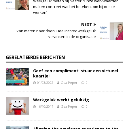
Werkgeluk meten bij Nester: ‘Onze werkwaarden
maken concreet wat het betekent om bij ons te
werken’
NEXT
Van meten naar doen: Hoe Incotec werkgeluk
verankert in de organisatie
GERELATEERDE BERICHTEN
Geef een compliment: stuur een virtueel
kaartje!
01/03/2022
Gea Peper
0
Werkgeluk werkt gelukkig
16/10/2017
Gea Peper
0
Aligning the employee experience to the