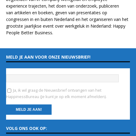
experience
trajecten
, het doen van
onderzoek
, publiceren
van
artikelen
en
boeken
, geven van
presentaties
op
congressen in en buiten Nederland en het organiseren van het
grootste jaarlijkse event over werkgeluk in Nederland:
Happy
People Better Business
.
MELD JE AAN VOOR ONZE NIEUWSBRIEF!
Vul hieronder je e-mailadres in
*
Ja, ik wil graag de Nieuwsbrief ontvangen van het
HappinessBureau (Je kunt je op elk moment afmelden).
C
VOLG ONS OOK OP:
o
n