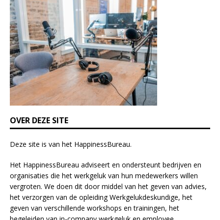
s
f
i
e
l
d
b
l
a
n
k
OVER DEZE SITE
.
Deze site is van het
HappinessBureau
.
Het HappinessBureau adviseert en ondersteunt bedrijven en
organisaties die het werkgeluk van hun medewerkers willen
vergroten. We doen dit door middel van het geven van advies,
het verzorgen van de opleiding
Werkgelukdeskundige,
het
geven van verschillende
workshops en trainingen
, het
begeleiden van in-company werkgeluk en employee