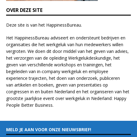
n
k
OVER DEZE SITE
.
Deze site is van het
HappinessBureau
.
Het HappinessBureau adviseert en ondersteunt bedrijven en
organisaties die het werkgeluk van hun medewerkers willen
vergroten. We doen dit door middel van het geven van advies,
het verzorgen van de opleiding
Werkgelukdeskundige,
het
geven van verschillende
workshops en trainingen
, het
begeleiden van in-company werkgeluk en employee
experience
trajecten
, het doen van
onderzoek
, publiceren
van
artikelen
en
boeken
, geven van
presentaties
op
congressen in en buiten Nederland en het organiseren van het
grootste jaarlijkse event over werkgeluk in Nederland:
Happy
People Better Business
.
MELD JE AAN VOOR ONZE NIEUWSBRIEF!