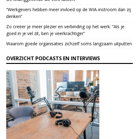
a
“Werkgevers hebben meer invloed op de WIA-instroom dan zij
s
denken”
e
l
Zo creëer je meer plezier en verbinding op het werk: “Als je
e
goed in je vel zit, ben je veerkrach­tiger”
a
Waarom goede organisaties zichzelf soms langzaam uitputten
v
e
OVERZICHT PODCASTS EN INTERVIEWS
t
h
i
s
f
i
e
l
d
b
l
a