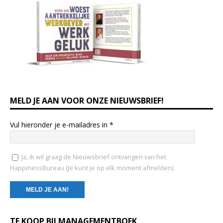
MELD JE AAN VOOR ONZE NIEUWSBRIEF!
Vul hieronder je e-mailadres in
*
Ja, ik wil graag de Nieuwsbrief ontvangen van het
HappinessBureau (Je kunt je op elk moment afmelden).
C
TE KOOP BIJ MANAGEMENTBOEK
o