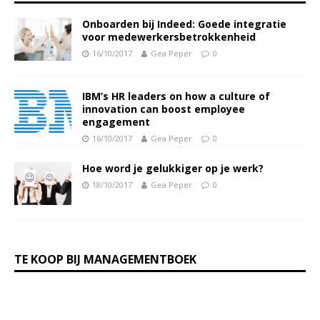
Onboarden bij Indeed: Goede integratie
voor medewerkersbetrokkenheid
16/10/2017
Gea Peper
0
IBM’s HR leaders on how a culture of
innovation can boost employee
engagement
16/10/2017
Gea Peper
0
Hoe word je gelukkiger op je werk?
18/10/2017
Gea Peper
0
TE KOOP BIJ MANAGEMENTBOEK