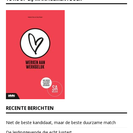
n
s
t
a
n
t
C
o
n
t
a
c
t
U
s
e
RECENTE BERICHTEN
.
P
Niet de beste kandidaat, maar de beste duurzame match
l
e
De leidinggevende die echt luistert