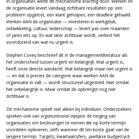
In organisaties werkt dit mechanisme krachtig door. Werken IN
de organisatie levert vandaag zichtbare resultaten op: een
probleem opgelost, een klant geholpen, een deadline gehaald.
Werken AAN de organisatie — investeren in werkgeluk,
ontwikkeling, cultuur, leiderschap — levert pas over maanden
of jaren iets op. En wat later zichtbaar wordt, verliest het
voortdurend van wat nu urgent is.
Stephen Covey beschreef dit in de managementliteratuur als
het onderscheid tussen urgent en belangrijk. Wat urgent is,
heeft onze directe aandacht. Wat belangrijk maar niet urgent is
— en dat is precies de categorie waar werken AAN de
organisatie in valt — wordt structureel uitgesteld. Niet omdat
het onbelangrijk is. Maar omdat de opbrengst nog niet
zichtbaar is.
Dit mechanisme speelt niet alleen bij individuen. Onderzoekers
spreken ook van
organizational myopia
: de neiging van
organisaties om beslissingen te nemen die op korte termijn
voordelen opleveren, zelfs wanneer dit ten koste gaat van de
langere termijn. Targets, kwartaalcijfers, jaarlijkse budgetcycli