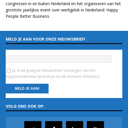
congressen in en buiten Nederland en het organiseren van het
grootste jaarlijkse event over werkgeluk in Nederland:
Happy
People Better Business
.
MELD JE AAN VOOR ONZE NIEUWSBRIEF!
Vul hieronder je e-mailadres in
*
Ja, ik wil graag de Nieuwsbrief ontvangen van het
HappinessBureau (Je kunt je op elk moment afmelden).
C
VOLG ONS OOK OP:
o
n
s
t