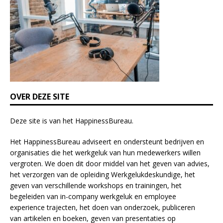
i
e
l
d
b
l
a
n
k
OVER DEZE SITE
.
Deze site is van het
HappinessBureau
.
Het HappinessBureau adviseert en ondersteunt bedrijven en
organisaties die het werkgeluk van hun medewerkers willen
vergroten. We doen dit door middel van het geven van advies,
het verzorgen van de opleiding
Werkgelukdeskundige,
het
geven van verschillende
workshops en trainingen
, het
begeleiden van in-company werkgeluk en employee
experience
trajecten
, het doen van
onderzoek
, publiceren
van
artikelen
en
boeken
, geven van
presentaties
op