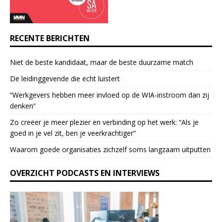
U
s
e
RECENTE BERICHTEN
.
P
Niet de beste kandidaat, maar de beste duurzame match
l
e
De leidinggevende die echt luistert
a
“Werkgevers hebben meer invloed op de WIA-instroom dan zij
s
denken”
e
l
Zo creëer je meer plezier en verbinding op het werk: “Als je
e
goed in je vel zit, ben je veerkrach­tiger”
a
Waarom goede organisaties zichzelf soms langzaam uitputten
v
e
OVERZICHT PODCASTS EN INTERVIEWS
t
h
i
s
f