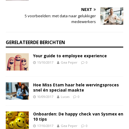
NEXT
5 voorbeelden: met data naar gelukkiger
medewerkers
GERELATEERDE BERICHTEN
Your guide to employee experience
15/10/2017
Gea Peper
0
Hoe Miss Etam haar hele wervingsproces
snel én speciaal maakte
10/09/2017
Lucas
0
Onboarden: De happy check van Sysmex en
10 tips
17/10/2017
Gea Peper
0