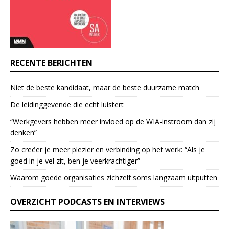
c
t
U
s
e
RECENTE BERICHTEN
.
P
Niet de beste kandidaat, maar de beste duurzame match
l
e
De leidinggevende die echt luistert
a
“Werkgevers hebben meer invloed op de WIA-instroom dan zij
s
denken”
e
l
Zo creëer je meer plezier en verbinding op het werk: “Als je
e
goed in je vel zit, ben je veerkrach­tiger”
a
Waarom goede organisaties zichzelf soms langzaam uitputten
v
e
OVERZICHT PODCASTS EN INTERVIEWS
t
h
i