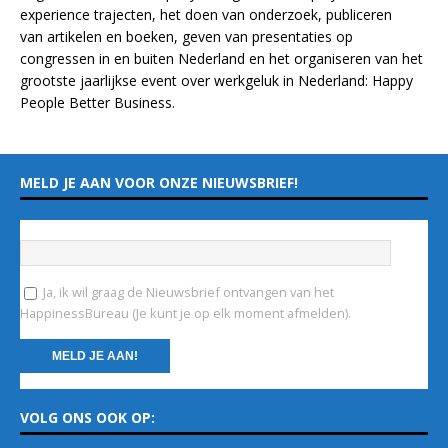
experience
trajecten
, het doen van
onderzoek
, publiceren
van
artikelen
en
boeken
, geven van
presentaties
op
congressen in en buiten Nederland en het organiseren van het
grootste jaarlijkse event over werkgeluk in Nederland:
Happy
People Better Business
.
MELD JE AAN VOOR ONZE NIEUWSBRIEF!
Vul hieronder je e-mailadres in
*
Ja, ik wil graag de Nieuwsbrief ontvangen van het
HappinessBureau (Je kunt je op elk moment afmelden).
C
VOLG ONS OOK OP:
o
n