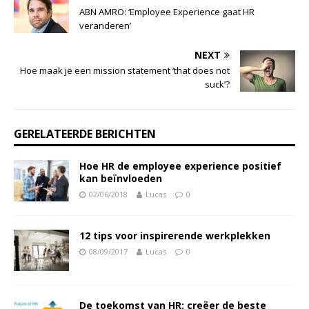
ABN AMRO: ‘Employee Experience gaat HR
veranderen’
NEXT
Hoe maak je een mission statement ‘that does not
suck’?
GERELATEERDE BERICHTEN
Hoe HR de employee experience positief
kan beïnvloeden
02/06/2018
Lucas
0
12 tips voor inspirerende werkplekken
08/09/2017
Lucas
0
De toekomst van HR: creëer de beste