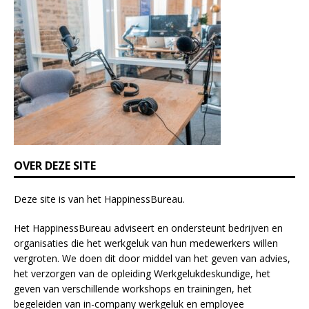
s
f
i
e
l
d
b
l
a
n
k
OVER DEZE SITE
.
Deze site is van het
HappinessBureau
.
Het HappinessBureau adviseert en ondersteunt bedrijven en
organisaties die het werkgeluk van hun medewerkers willen
vergroten. We doen dit door middel van het geven van advies,
het verzorgen van de opleiding
Werkgelukdeskundige,
het
geven van verschillende
workshops en trainingen
, het
begeleiden van in-company werkgeluk en employee