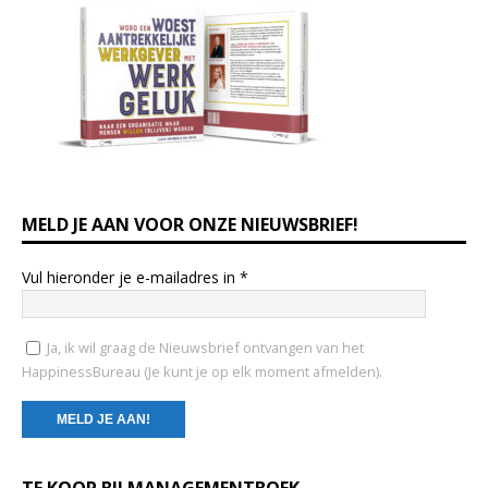
MELD JE AAN VOOR ONZE NIEUWSBRIEF!
Vul hieronder je e-mailadres in
*
Ja, ik wil graag de Nieuwsbrief ontvangen van het
HappinessBureau (Je kunt je op elk moment afmelden).
C
TE KOOP BIJ MANAGEMENTBOEK