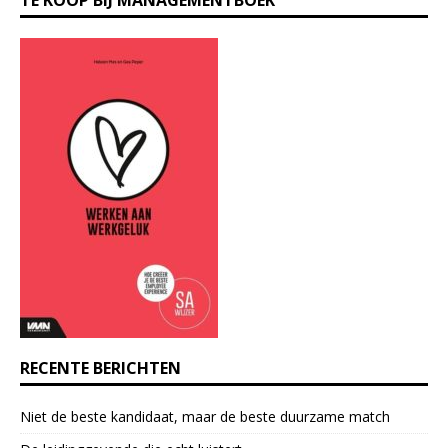
o
n
s
t
a
n
t
C
o
n
t
a
c
t
U
s
e
RECENTE BERICHTEN
.
P
Niet de beste kandidaat, maar de beste duurzame match
l
e