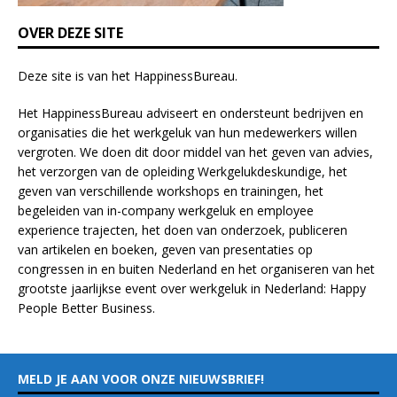
n
k
OVER DEZE SITE
.
Deze site is van het
HappinessBureau
.
Het HappinessBureau adviseert en ondersteunt bedrijven en
organisaties die het werkgeluk van hun medewerkers willen
vergroten. We doen dit door middel van het geven van advies,
het verzorgen van de opleiding
Werkgelukdeskundige,
het
geven van verschillende
workshops en trainingen
, het
begeleiden van in-company werkgeluk en employee
experience
trajecten
, het doen van
onderzoek
, publiceren
van
artikelen
en
boeken
, geven van
presentaties
op
congressen in en buiten Nederland en het organiseren van het
grootste jaarlijkse event over werkgeluk in Nederland:
Happy
People Better Business
.
MELD JE AAN VOOR ONZE NIEUWSBRIEF!