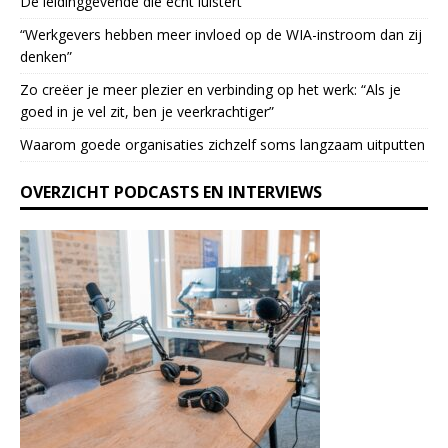
De leidinggevende die echt luistert
a
“Werkgevers hebben meer invloed op de WIA-instroom dan zij
s
denken”
e
l
Zo creëer je meer plezier en verbinding op het werk: “Als je
e
goed in je vel zit, ben je veerkrach­tiger”
a
Waarom goede organisaties zichzelf soms langzaam uitputten
v
e
OVERZICHT PODCASTS EN INTERVIEWS
t
h
i
s
f
i
e
l
d
b
l
a