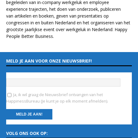
begeleiden van in-company werkgeluk en employee
experience
trajecten
, het doen van
onderzoek
, publiceren
van
artikelen
en
boeken
, geven van
presentaties
op
congressen in en buiten Nederland en het organiseren van het
grootste jaarlijkse event over werkgeluk in Nederland:
Happy
People Better Business
.
MELD JE AAN VOOR ONZE NIEUWSBRIEF!
Vul hieronder je e-mailadres in
*
Ja, ik wil graag de Nieuwsbrief ontvangen van het
HappinessBureau (Je kunt je op elk moment afmelden).
C
VOLG ONS OOK OP:
o