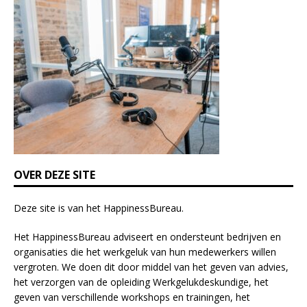
i
s
f
i
e
l
d
b
l
a
n
k
OVER DEZE SITE
.
Deze site is van het
HappinessBureau
.
Het HappinessBureau adviseert en ondersteunt bedrijven en
organisaties die het werkgeluk van hun medewerkers willen
vergroten. We doen dit door middel van het geven van advies,
het verzorgen van de opleiding
Werkgelukdeskundige,
het
geven van verschillende
workshops en trainingen
, het