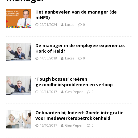
Het aanbevelen van de manager (de
mNPS)
22/01/2024
Lucas
0
De manager in de employee experience:
Hork of Held?
14/05/2018
Lucas
0
‘Tough bosses’ creëren
gezondheidsproblemen en verloop
10/11/2017
Gea Peper
0
Onboarden bij Indeed: Goede integratie
voor medewerkersbetrokkenheid
16/10/2017
Gea Peper
0