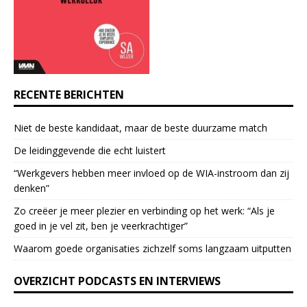
a
c
t
U
s
e
RECENTE BERICHTEN
.
P
Niet de beste kandidaat, maar de beste duurzame match
l
e
De leidinggevende die echt luistert
a
“Werkgevers hebben meer invloed op de WIA-instroom dan zij
s
denken”
e
l
Zo creëer je meer plezier en verbinding op het werk: “Als je
e
goed in je vel zit, ben je veerkrach­tiger”
a
Waarom goede organisaties zichzelf soms langzaam uitputten
v
e
OVERZICHT PODCASTS EN INTERVIEWS
t
h