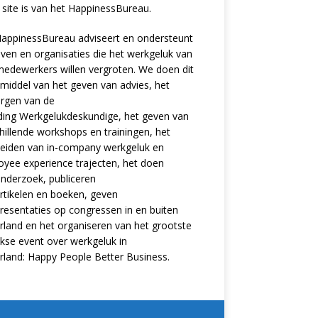
site is van het
HappinessBureau
.
appinessBureau adviseert en ondersteunt
jven en organisaties die het werkgeluk van
edewerkers willen vergroten. We doen dit
middel van het geven van advies, het
rgen van de
ding
Werkgelukdeskundige,
het geven van
hillende
workshops en trainingen
, het
eiden van in-company werkgeluk en
oyee experience
trajecten
, het doen
nderzoek
, publiceren
rtikelen
en
boeken
, geven
resentaties
op congressen in en buiten
land en het organiseren van het grootste
ijkse event over werkgeluk in
rland:
Happy People Better Business
.