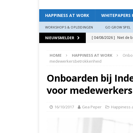
HAPPINESS AT WORK
WHITEPAPERS 
WORKSHOPS & OPLEIDINGEN
GO GROW SPEL
[ 04/08/2026 ]
Niet de 
NIEUWSMELDER
EXPERIENCE
HOME
HAPPINESS AT WORK
Onboa
[ 11/07/2026 ]
De leidin
medewerkersbetrokkenheid
[ 07/07/2026 ]
“Werkgev
Onboarden bij Inde
HAPPINESS AT WORK
voor medewerkers
[ 19/06/2026 ]
Zo creëer
zit, ben je veerkrach­tige
16/10/2017
Gea Peper
Happiness 
[ 19/06/2026 ]
Waarom g
HAPPINESS AT WORK
[ 13/03/2026 ]
Verdiepi