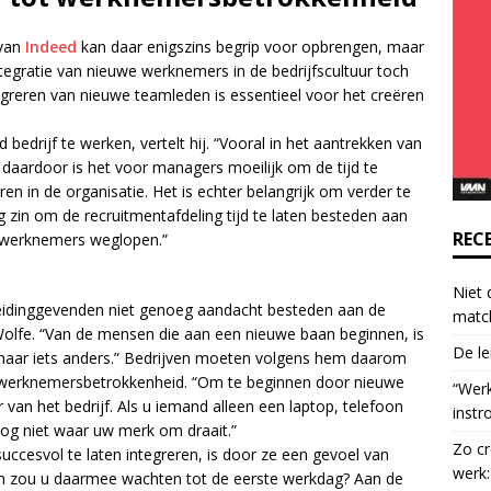
o
n
 van
Indeed
kan daar enigszins begrip voor opbrengen, maar
t
egratie van nieuwe werknemers in de bedrijfscultuur toch
a
tegreren van nieuwe teamleden is essentieel voor het creëren
c
t
bedrijf te werken, vertelt hij. “Vooral in het aantrekken van
U
 daardoor is het voor managers moeilijk om de tijd te
s
n in de organisatie. Het is echter belangrijk om verder te
e
g zin om de recruitmentafdeling tijd te laten besteden aan
.
REC
e werknemers weglopen.”
P
l
Niet 
e
ls leidinggevenden niet genoeg aandacht besteden aan de
matc
a
olfe. “Van de mensen die aan een nieuwe baan beginnen, is
De le
s
naar iets anders.” Bedrijven moeten volgens hem daarom
e
werknemersbetrokkenheid. “Om te beginnen door nieuwe
“Wer
l
an het bedrijf. Als u iemand alleen een laptop, telefoon
instr
e
og niet waar uw merk om draait.”
Zo cr
a
cesvol te laten integreren, is door ze een gevoel van
werk:
v
om zou u daarmee wachten tot de eerste werkdag? Aan de