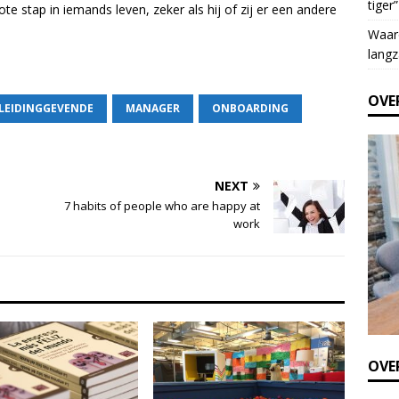
tiger”
e
ote stap in iemands leven, zeker als hij of zij er een andere
t
Waar
h
langz
i
s
OVE
f
LEIDINGGEVENDE
MANAGER
ONBOARDING
i
e
l
d
NEXT
b
7 habits of people who are happy at
l
work
a
n
k
.
OVER