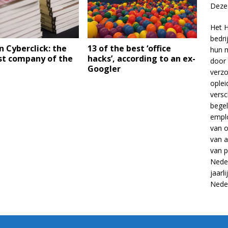
Deze 
Het H
bedri
n Cyberclick: the
13 of the best ‘office
hun m
st company of the
hacks’, according to an ex-
door 
Googler
verzo
oplei
versc
begel
empl
van
o
van
a
van
p
Neder
jaarl
Nede