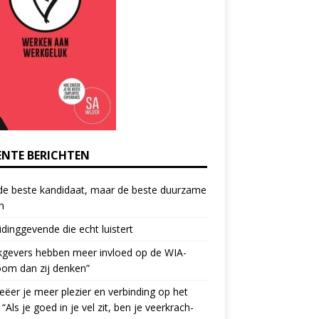
ENTE BERICHTEN
de beste kandidaat, maar de beste duurzame
h
idinggevende die echt luistert
kgevers hebben meer invloed op de WIA-
oom dan zij denken”
eëer je meer plezier en verbinding op het
 “Als je goed in je vel zit, ben je veerkrach­