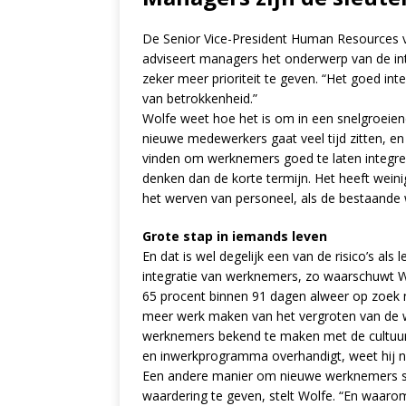
De Senior Vice-President Human Resources
adviseert managers het onderwerp van de int
zeker meer prioriteit te geven. “Het goed in
van betrokkenheid.”
Wolfe weet hoe het is om in een snelgroeiend 
nieuwe medewerkers gaat veel tijd zitten, en
vinden om werknemers goed te laten integrere
denken dan de korte termijn. Het heeft weini
het werven van personeel, als de bestaand
Grote stap in iemands leven
En dat is wel degelijk een van de risico’s a
integratie van werknemers, zo waarschuwt W
65 procent binnen 91 dagen alweer op zoek 
meer werk maken van het vergroten van de 
werknemers bekend te maken met de cultuur v
en inwerkprogramma overhandigt, weet hij n
Een andere manier om nieuwe werknemers suc
waardering te geven, stelt Wolfe. “En waar