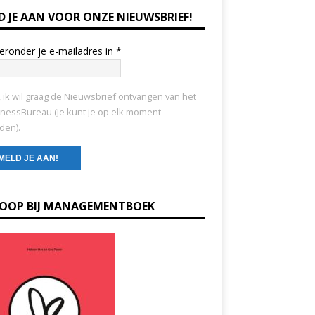
D JE AAN VOOR ONZE NIEUWSBRIEF!
ieronder je e-mailadres in
*
, ik wil graag de Nieuwsbrief ontvangen van het
nessBureau (Je kunt je op elk moment
den).
KOOP BIJ MANAGEMENTBOEK