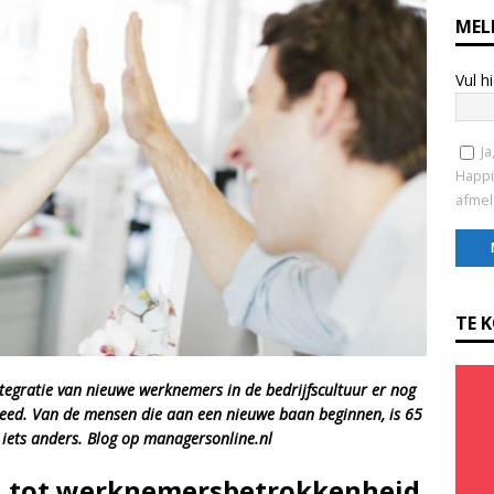
MEL
Vul h
Ja
Happi
afmel
C
o
TE 
n
s
ntegratie van nieuwe werknemers in de bedrijfscultuur er nog
t
ndeed. Van de mensen die aan een nieuwe baan beginnen, is 65
a
iets anders. Blog op managersonline.nl
n
t
el tot werknemersbetrokkenheid
C