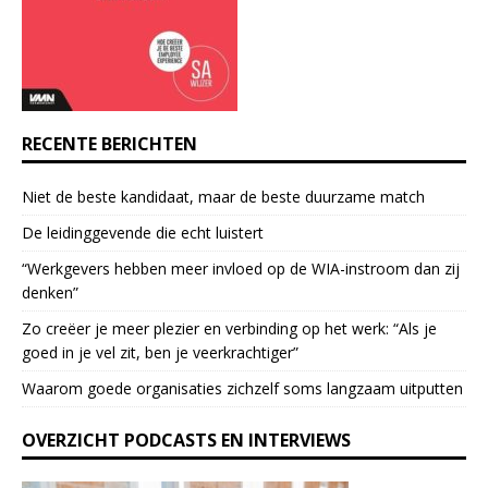
a
c
t
U
s
e
RECENTE BERICHTEN
.
P
Niet de beste kandidaat, maar de beste duurzame match
l
e
De leidinggevende die echt luistert
a
“Werkgevers hebben meer invloed op de WIA-instroom dan zij
s
denken”
e
l
Zo creëer je meer plezier en verbinding op het werk: “Als je
e
goed in je vel zit, ben je veerkrach­tiger”
a
Waarom goede organisaties zichzelf soms langzaam uitputten
v
e
OVERZICHT PODCASTS EN INTERVIEWS
t
h
i