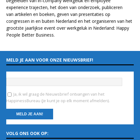
begeleiden van in-company werkgeluk en employee
experience
trajecten
, het doen van
onderzoek
, publiceren
van
artikelen
en
boeken
, geven van
presentaties
op
congressen in en buiten Nederland en het organiseren van het
grootste jaarlijkse event over werkgeluk in Nederland:
Happy
People Better Business
.
MELD JE AAN VOOR ONZE NIEUWSBRIEF!
Vul hieronder je e-mailadres in
*
Ja, ik wil graag de Nieuwsbrief ontvangen van het
HappinessBureau (Je kunt je op elk moment afmelden).
C
VOLG ONS OOK OP:
o
n