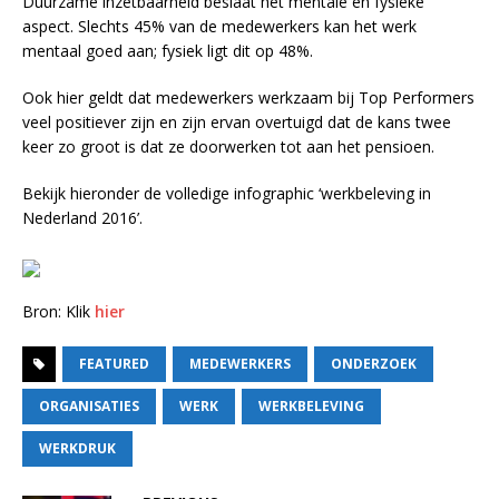
Duurzame inzetbaarheid beslaat het mentale en fysieke
aspect. Slechts 45% van de medewerkers kan het werk
mentaal goed aan; fysiek ligt dit op 48%.
Ook hier geldt dat medewerkers werkzaam bij Top Performers
veel positiever zijn en zijn ervan overtuigd dat de kans twee
keer zo groot is dat ze doorwerken tot aan het pensioen.
Bekijk hieronder de volledige infographic ‘werkbeleving in
Nederland 2016’.
Bron: Klik
hier
FEATURED
MEDEWERKERS
ONDERZOEK
ORGANISATIES
WERK
WERKBELEVING
WERKDRUK