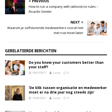
PREVIOUS
How to run a company with (almost) no rules –
Ricardo Semler
NEXT
Waarom je zelfsturende medewerkers vooral niet
met rust moet laten
GERELATEERDE BERICHTEN
Do you know your customers better than
your staff?
18/07/2017
Lucas
0
‘De klik tussen organisatie en medewerker
moet er na drie jaar nog steeds zijn’
14/09/2021
Lucas
0