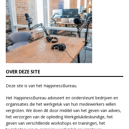
s
f
i
e
l
d
b
l
a
n
k
OVER DEZE SITE
.
Deze site is van het
HappinessBureau
.
Het HappinessBureau adviseert en ondersteunt bedrijven en
organisaties die het werkgeluk van hun medewerkers willen
vergroten. We doen dit door middel van het geven van advies,
het verzorgen van de opleiding
Werkgelukdeskundige,
het
geven van verschillende
workshops en trainingen
, het