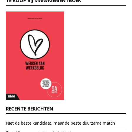
TE KOOP BIJ MANAGEMENTBOEK
o
n
s
t
a
n
t
C
o
n
t
a
c
t
U
s
e
RECENTE BERICHTEN
.
P
Niet de beste kandidaat, maar de beste duurzame match
l
e