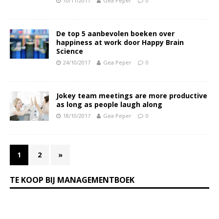
10/11/2017
Gea Peper
0
De top 5 aanbevolen boeken over
happiness at work door Happy Brain
Science
24/10/2017
Gea Peper
0
Jokey team meetings are more productive
as long as people laugh along
18/10/2017
Gea Peper
0
1
2
»
TE KOOP BIJ MANAGEMENTBOEK