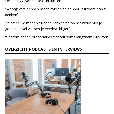
De leidinggevende die echt luistert
a
“Werkgevers hebben meer invloed op de WIA-instroom dan zij
s
denken”
e
l
Zo creëer je meer plezier en verbinding op het werk: “Als je
e
goed in je vel zit, ben je veerkrach­tiger”
a
Waarom goede organisaties zichzelf soms langzaam uitputten
v
e
OVERZICHT PODCASTS EN INTERVIEWS
t
h
i
s
f
i
e
l
d
b
l
a