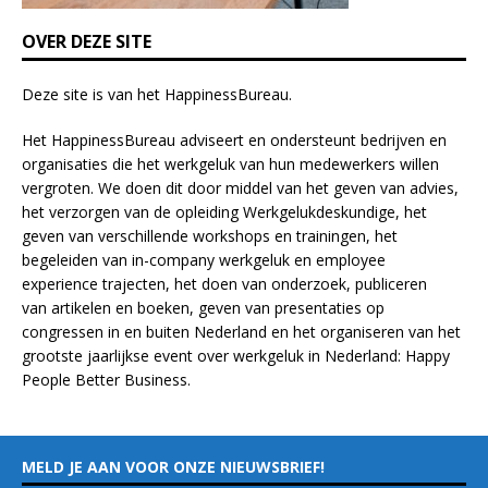
n
k
OVER DEZE SITE
.
Deze site is van het
HappinessBureau
.
Het HappinessBureau adviseert en ondersteunt bedrijven en
organisaties die het werkgeluk van hun medewerkers willen
vergroten. We doen dit door middel van het geven van advies,
het verzorgen van de opleiding
Werkgelukdeskundige,
het
geven van verschillende
workshops en trainingen
, het
begeleiden van in-company werkgeluk en employee
experience
trajecten
, het doen van
onderzoek
, publiceren
van
artikelen
en
boeken
, geven van
presentaties
op
congressen in en buiten Nederland en het organiseren van het
grootste jaarlijkse event over werkgeluk in Nederland:
Happy
People Better Business
.
MELD JE AAN VOOR ONZE NIEUWSBRIEF!