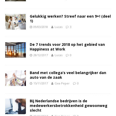
Gelukkig werken? Streef naar een 9+! (deel
1)
09/03/2018
Lucas
3
De 7 trends voor 2018 op het gebied van
Happiness at Work
28/12/2017
Lucas
0
Band met collega’s veel belangrijker dan
auto van de zaak
15/11/2017
Gea Peper
0
Bij Nederlandse bedrijven is de
medewerkersbetrokkenheid gewoonweg
slecht