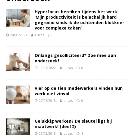
Hyperfocus bereiken tijdens het werk:
‘Mijn productiviteit is belachelijk hard
gegroeid sinds ik de ochtenden blokkeer
voor complexe taken’
24/01/2023
Lucas
0
Onlangs gesolliciteerd? Doe mee aan
onderzoek!
10/03/2022
Lucas
0
Vier op de tien medewerkers vinden hun
werk niet zinvol
27/05/2018
Lucas
0
Gelukkig werken? De sleutel ligt bij
maatwerk! (deel 2)
09/03/2018
Lucas
1