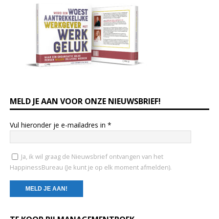
MELD JE AAN VOOR ONZE NIEUWSBRIEF!
Vul hieronder je e-mailadres in
*
Ja, ik wil graag de Nieuwsbrief ontvangen van het
HappinessBureau (Je kunt je op elk moment afmelden).
C