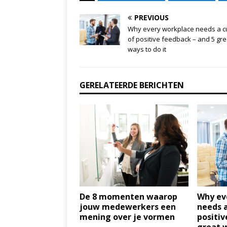
PREVIOUS
Why every workplace needs a c
of positive feedback – and 5 gre
ways to do it
GERELATEERDE BERICHTEN
De 8 momenten waarop
Why ev
jouw medewerkers een
needs a
mening over je vormen
positiv
great w