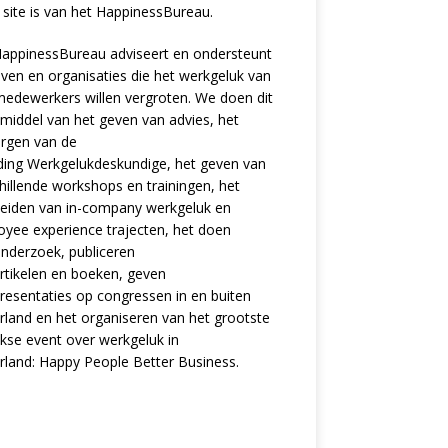
site is van het
HappinessBureau
.
appinessBureau adviseert en ondersteunt
jven en organisaties die het werkgeluk van
edewerkers willen vergroten. We doen dit
middel van het geven van advies, het
rgen van de
ding
Werkgelukdeskundige,
het geven van
hillende
workshops en trainingen
, het
eiden van in-company werkgeluk en
oyee experience
trajecten
, het doen
nderzoek
, publiceren
rtikelen
en
boeken
, geven
resentaties
op congressen in en buiten
land en het organiseren van het grootste
ijkse event over werkgeluk in
rland:
Happy People Better Business
.