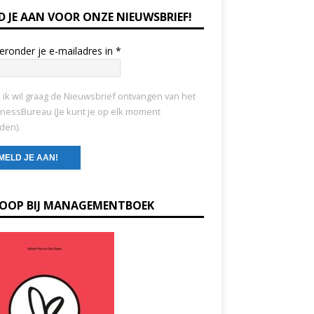
D JE AAN VOOR ONZE NIEUWSBRIEF!
ieronder je e-mailadres in
*
, ik wil graag de Nieuwsbrief ontvangen van het
nessBureau (Je kunt je op elk moment
den).
KOOP BIJ MANAGEMENTBOEK