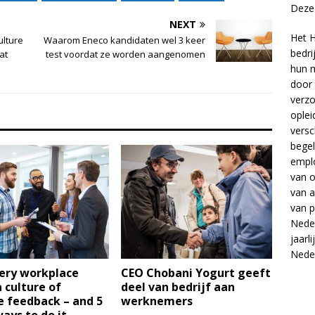
Deze 
NEXT
Het H
ulture
Waarom Eneco kandidaten wel 3 keer
bedri
at
test voordat ze worden aangenomen
hun m
door 
verzo
oplei
versc
begel
empl
van
o
van
a
van
p
Neder
jaarl
Nede
ery workplace
CEO Chobani Yogurt geeft
 culture of
deel van bedrijf aan
e feedback – and 5
werknemers
ays to do it