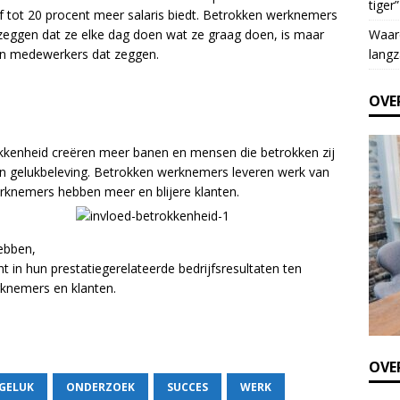
tiger”
e
jf tot 20 procent meer salaris biedt. Betrokken werknemers
t
Waar
 zeggen dat ze elke dag doen wat ze graag doen, is maar
h
langz
kken medewerkers dat zeggen.
i
s
OVE
f
i
e
kenheid creëren meer banen en mensen die betrokken zij
l
gen gelukbeleving. Betrokken werknemers leveren werk van
d
erknemers hebben meer en blijere klanten.
b
l
a
ebben,
n
t in hun prestatiegerelateerde bedrijfsresultaten ten
k
rknemers en klanten.
.
OVER
GELUK
ONDERZOEK
SUCCES
WERK