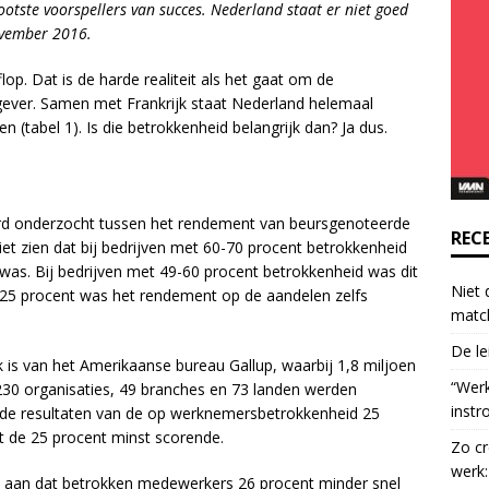
tste voorspellers van succes. Nederland staat er niet goed
o
ovember 2016.
n
t
op. Dat is de harde realiteit als het gaat om de
a
ever. Samen met Frankrijk staat Nederland helemaal
c
 (tabel 1). Is die betrokkenheid belangrijk dan? Ja dus.
t
U
s
e
erd onderzocht tussen het rendement van beursgenoteerde
.
REC
et zien dat bij bedrijven met 60-70 procent betrokkenheid
P
as. Bij bedrijven met 49-60 procent betrokkenheid was dit
l
Niet 
n 25 procent was het rendement op de aandelen zelfs
e
matc
a
De le
s
 is van het Amerikaanse bureau Gallup,
waarbij 1,8 miljoen
e
“Wer
30 organisaties, 49 branches en 73 landen werden
l
instr
de resultaten van de op werknemersbetrokkenheid 25
e
 de 25 procent minst scorende.
Zo cr
a
werk:
v
t aan dat betrokken medewerkers 26 procent minder snel