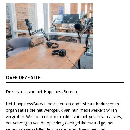
i
s
f
i
e
l
d
b
l
a
n
k
OVER DEZE SITE
.
Deze site is van het
HappinessBureau
.
Het HappinessBureau adviseert en ondersteunt bedrijven en
organisaties die het werkgeluk van hun medewerkers willen
vergroten. We doen dit door middel van het geven van advies,
het verzorgen van de opleiding
Werkgelukdeskundige,
het
geven van verschillende
workshops en trainingen
, het