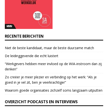
t
a
c
t
U
s
e
RECENTE BERICHTEN
.
P
Niet de beste kandidaat, maar de beste duurzame match
l
e
De leidinggevende die echt luistert
a
“Werkgevers hebben meer invloed op de WIA-instroom dan zij
s
denken”
e
l
Zo creëer je meer plezier en verbinding op het werk: “Als je
e
goed in je vel zit, ben je veerkrach­tiger”
a
Waarom goede organisaties zichzelf soms langzaam uitputten
v
e
OVERZICHT PODCASTS EN INTERVIEWS
t
h