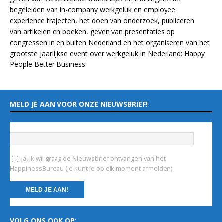
begeleiden van in-company werkgeluk en employee
experience
trajecten
, het doen van
onderzoek
, publiceren
van
artikelen
en
boeken
, geven van
presentaties
op
congressen in en buiten Nederland en het organiseren van het
grootste jaarlijkse event over werkgeluk in Nederland:
Happy
People Better Business
.
MELD JE AAN VOOR ONZE NIEUWSBRIEF!
Vul hieronder je e-mailadres in
*
Ja, ik wil graag de Nieuwsbrief ontvangen van het
HappinessBureau (Je kunt je op elk moment afmelden).
C
VOLG ONS OOK OP:
o