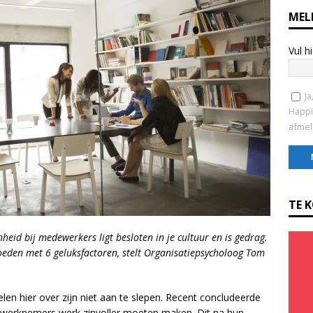
MEL
Vul h
Ja
Happi
afmel
C
o
TE 
n
s
heid bij medewerkers ligt besloten in je cultuur en is gedrag.
t
loeden met 6 geluksfactoren, stelt Organisatiepsycholoog Tom
a
n
t
len hier over zijn niet aan te slepen. Recent concludeerde
C
 werknemers werk zinvoller moeten maken. Dit na hun