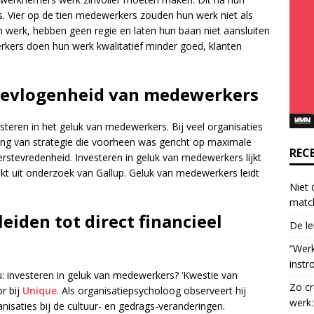
o
. Vier op de tien medewerkers zouden hun werk niet als
n
un werk, hebben geen regie en laten hun baan niet aansluiten
t
rkers doen hun werk kwalitatief minder goed, klanten
a
c
t
 bevlogenheid van medewerkers
U
s
steren in het geluk van medewerkers. Bij veel organisaties
e
ing van strategie die voorheen was gericht op maximale
.
REC
stevredenheid. Investeren in geluk van medewerkers lijkt
P
ijkt uit onderzoek van Gallup. Geluk van medewerkers leidt
l
Niet 
e
matc
a
iden tot direct financieel
De le
s
e
“Wer
l
instr
e
u: investeren in geluk van medewerkers? ‘Kwestie van
Zo cr
a
or bij
Unique
. Als organisatiepsycholoog observeert hij
werk:
v
anisaties bij de cultuur- en gedrags-veranderingen.