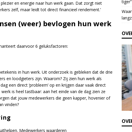
tiger”
e
lezier en energie naar hun werk gaan. Dat zorgt niet
t
ers zelf, maar leidt tot direct financieel rendement.’
Waar
h
langz
ensen (weer) bevlogen hun werk
i
s
OVE
f
i
hanteert daarvoor 6 geluksfactoren:
e
l
d
b
tekenis in hun werk. Uit onderzoek is gebleken dat de drie
l
rs en loodgieters zijn. Waarom? Zij zien hun werk als
a
dag een direct ‘probleem’ op en krijgen daar vaak direct
n
werk is heel tastbaar: aan het einde van de dag zien ze
k
orgen dat jouw medewerkers die geen kapper, hovenier of
.
an vinden?
ring
OVER
 uithelpen. Medewerkers waarderen