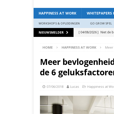
HAPPINESS AT WORK
WHITEPAPERS 
WORKSHOPS & OPLEIDINGEN
GO GROW SPEL
[ 04/08/2026 ]
Niet de 
NIEUWSMELDER
EXPERIENCE
HOME
HAPPINESS AT WORK
Meer 
[ 11/07/2026 ]
De leidin
[ 07/07/2026 ]
“Werkgev
Meer bevlogenheid
HAPPINESS AT WORK
de 6 geluksfactore
[ 19/06/2026 ]
Zo creëer
zit, ben je veerkrach­tige
07/06/2018
Lucas
Happiness at Wo
[ 19/06/2026 ]
Waarom g
HAPPINESS AT WORK
[ 13/03/2026 ]
Verdiepi