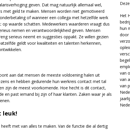
Deze 
larisverhoging geven. Dat mag natuurlijk allemaal wel,
iets met geld te maken. Mensen worden niet gemotiveerd
Het H
j onderbetaling of wanneer een collega met hetzelfde werk
bedri
k: op waarde schatten. Medewerkers waarderen vraagt dus
hun m
erieus nemen en verantwoordelijkheid geven. Mensen
door 
eng serieus neemt en suggesties oppakt. Ze willen gezien
verzo
zelfde geldt voor kwaliteiten en talenten herkennen,
oplei
ontwikkelen.
versc
begel
empl
van
o
toont aan dat mensen de meeste voldoening halen uit
van
a
ezens en hebben gedurende hun werkreis contact met tal
van
p
nden zijn de meest voorkomende. Hoe hecht is dit contact,
Neder
e en past iemand bij zijn of haar klanten. Zaken waar je als
jaarl
fenen.
Nede
 leuk!
at heeft met van alles te maken. Van de functie die al dertig