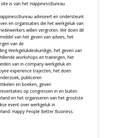
site is van het
HappinessBureau
.
appinessBureau adviseert en ondersteunt
jven en organisaties die het werkgeluk van
edewerkers willen vergroten. We doen dit
middel van het geven van advies, het
rgen van de
ding
Werkgelukdeskundige,
het geven van
hillende
workshops en trainingen
, het
eiden van in-company werkgeluk en
oyee experience
trajecten
, het doen
nderzoek
, publiceren
rtikelen
en
boeken
, geven
resentaties
op congressen in en buiten
land en het organiseren van het grootste
ijkse event over werkgeluk in
rland:
Happy People Better Business
.