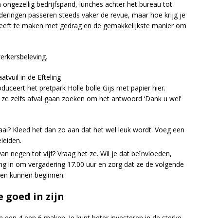
 ongezellig bedrijfspand, lunches achter het bureau tot
nderingen passeren steeds vaker de revue, maar hoe krijg je
heeft te maken met gedrag en de gemakkelijkste manier om
erkersbeleving.
tvuil in de Efteling
uceert het pretpark Holle bolle Gijs met papier hier.
t ze zelfs afval gaan zoeken om het antwoord ‘Dank u wel’
aai? Kleed het dan zo aan dat het wel leuk wordt. Voeg een
leiden.
 negen tot vijf? Vraag het ze. Wil je dat beïnvloeden,
ing in om vergadering 17.00 uur en zorg dat ze de volgende
ien kunnen beginnen.
 goed in zijn
 een 4 een 6 maken. Je kunt beter investeren in de sterke