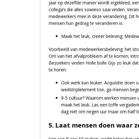
jaar op dezelfde manier wordt ingekleed, een
collega’s die alles sowieso saai vinden. Vera
medewerkers mee in deze verandering. Dit 
mensen hun gedrag te veranderen is:
Maak het leuk, creëer beleving: Medew
Voorbeeld van medewerkersbeleving: het straa
Om van het afvalprobleem af te komen, introd
Bezoekers vinden Holle bolle Gijs zo leuk da
te horen.
Ook werk kan leuker. Acquisitie doen s
wedstrijdelement toe, ga mensen bege
9-5 cultuur? Waarom werken mensen van
maak het leuk. Las een toffe vergader
dag niet om negen uur maar om half t
5. Laat mensen doen waar ze
Van een 8 een 10 maken, werkt beter dan van