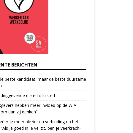
ENTE BERICHTEN
de beste kandidaat, maar de beste duurzame
h
idinggevende die echt luistert
kgevers hebben meer invloed op de WIA-
oom dan zij denken”
eëer je meer plezier en verbinding op het
 “Als je goed in je vel zit, ben je veerkrach­