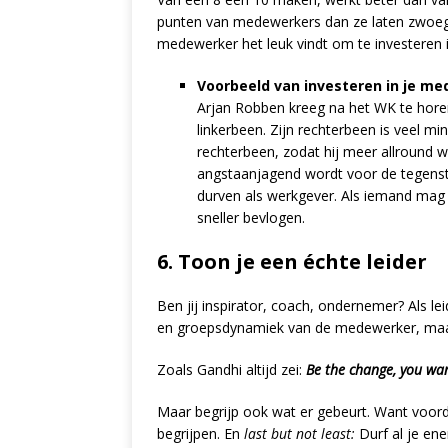
punten van medewerkers dan ze laten zwoeg
medewerker het leuk vindt om te investeren in
Voorbeeld van investeren in je me
Arjan Robben kreeg na het WK te horen 
linkerbeen. Zijn rechterbeen is veel m
rechterbeen, zodat hij meer allround wo
angstaanjagend wordt voor de tegensta
durven als werkgever. Als iemand mag do
sneller bevlogen.
6. Toon je een échte leider
Ben jij inspirator, coach, ondernemer? Als le
en groepsdynamiek van de medewerker, maar
Zoals Gandhi altijd zei:
Be the change, you wan
Maar begrijp ook wat er gebeurt. Want voord
begrijpen. En
last but not least:
Durf al je ene