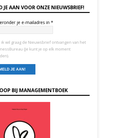
D JE AAN VOOR ONZE NIEUWSBRIEF!
ieronder je e-mailadres in
*
, ik wil graag de Nieuwsbrief ontvangen van het
nessBureau (Je kunt je op elk moment
den).
KOOP BIJ MANAGEMENTBOEK