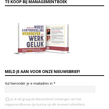
TE KOOP BIJ MANAGEMENTBOEK
MELD JE AAN VOOR ONZE NIEUWSBRIEF!
Vul hieronder je e-mailadres in
*
Ja, ik wil graag de Nieuwsbrief ontvangen van het
HappinessBureau (Je kunt je op elk moment afmelden).