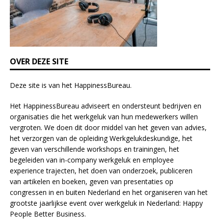
d
b
l
a
n
k
OVER DEZE SITE
.
Deze site is van het
HappinessBureau
.
Het HappinessBureau adviseert en ondersteunt bedrijven en
organisaties die het werkgeluk van hun medewerkers willen
vergroten. We doen dit door middel van het geven van advies,
het verzorgen van de opleiding
Werkgelukdeskundige,
het
geven van verschillende
workshops en trainingen
, het
begeleiden van in-company werkgeluk en employee
experience
trajecten
, het doen van
onderzoek
, publiceren
van
artikelen
en
boeken
, geven van
presentaties
op
congressen in en buiten Nederland en het organiseren van het
grootste jaarlijkse event over werkgeluk in Nederland:
Happy
People Better Business
.