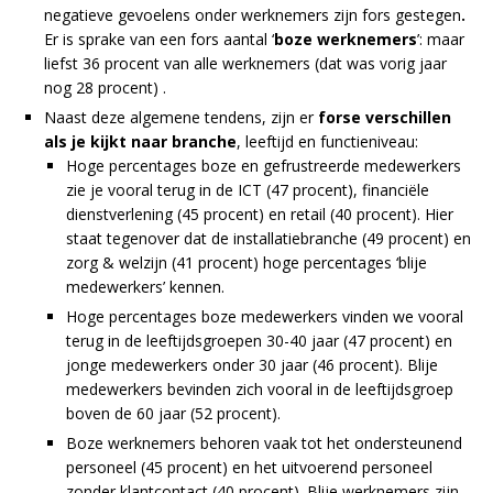
negatieve gevoelens onder werknemers zijn fors gestegen
.
Er is sprake van een fors aantal ‘
boze werknemers
’: maar
liefst 36 procent van alle werknemers (dat was vorig jaar
nog 28 procent) .
Naast deze algemene tendens, zijn er
forse verschillen
als je kijkt naar branche
, leeftijd en functieniveau:
Hoge percentages boze en gefrustreerde medewerkers
zie je vooral terug in de ICT (47 procent), financiële
dienstverlening (45 procent) en retail (40 procent). Hier
staat tegenover dat de installatiebranche (49 procent) en
zorg & welzijn (41 procent) hoge percentages ‘blije
medewerkers’ kennen.
Hoge percentages boze medewerkers vinden we vooral
terug in de leeftijdsgroepen 30-40 jaar (47 procent) en
jonge medewerkers onder 30 jaar (46 procent). Blije
medewerkers bevinden zich vooral in de leeftijdsgroep
boven de 60 jaar (52 procent).
Boze werknemers behoren vaak tot het ondersteunend
personeel (45 procent) en het uitvoerend personeel
zonder klantcontact (40 procent). Blije werknemers zijn