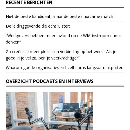
RECENTE BERICHTEN
.
P
Niet de beste kandidaat, maar de beste duurzame match
l
e
De leidinggevende die echt luistert
a
“Werkgevers hebben meer invloed op de WIA-instroom dan zij
s
denken”
e
l
Zo creëer je meer plezier en verbinding op het werk: “Als je
e
goed in je vel zit, ben je veerkrach­tiger”
a
Waarom goede organisaties zichzelf soms langzaam uitputten
v
e
OVERZICHT PODCASTS EN INTERVIEWS
t
h
i
s
f
i
e
l