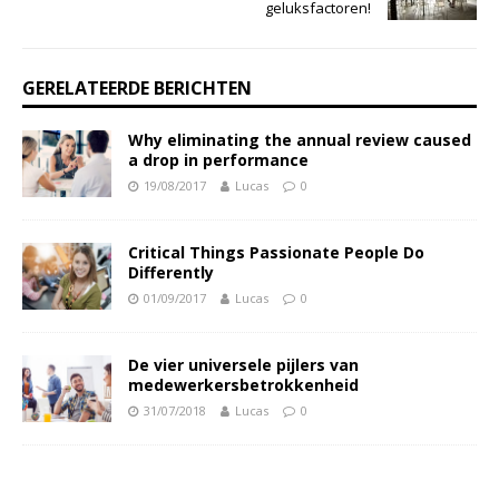
geluksfactoren!
GERELATEERDE BERICHTEN
Why eliminating the annual review caused
a drop in performance
19/08/2017
Lucas
0
Critical Things Passionate People Do
Differently
01/09/2017
Lucas
0
De vier universele pijlers van
medewerkersbetrokkenheid
31/07/2018
Lucas
0