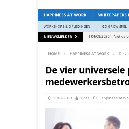
HAPPINESS AT WORK
WHITEPAPERS 
WORKSHOPS & OPLEIDINGEN
GO GROW SPEL
[ 04/08/2026 ]
Niet de 
NIEUWSMELDER
EXPERIENCE
HOME
HAPPINESS AT WORK
De vi
[ 11/07/2026 ]
De leidin
[ 07/07/2026 ]
“Werkgev
De vier universele 
HAPPINESS AT WORK
medewerkersbetr
[ 19/06/2026 ]
Zo creëer
zit, ben je veerkrach­tige
31/07/2018
Lucas
Happiness at Wo
[ 19/06/2026 ]
Waarom g
HAPPINESS AT WORK
[ 13/03/2026 ]
Verdiepi