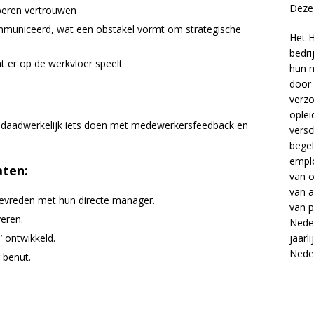
Deze 
beren vertrouwen
municeerd, wat een obstakel vormt om strategische
Het H
bedri
t er op de werkvloer speelt
hun m
door 
verzo
oplei
 daadwerkelijk iets doen met medewerkersfeedback en
versc
begel
empl
aten:
van
o
van
a
evreden met hun directe manager.
van
p
eren.
Neder
jaarl
’ ontwikkeld.
Nede
 benut.