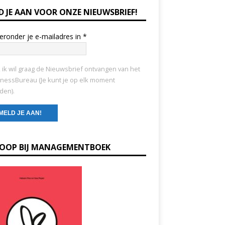
D JE AAN VOOR ONZE NIEUWSBRIEF!
ieronder je e-mailadres in
*
, ik wil graag de Nieuwsbrief ontvangen van het
nessBureau (Je kunt je op elk moment
den).
KOOP BIJ MANAGEMENTBOEK