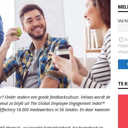
MEL
Vul h
Ja
Happi
afmel
C
o
TE 
n
s
r? Onder andere een goede feedbackcultuur. Helaas wordt de
t
nut zo blijkt uit The Global Employee Engagement Index™
a
g Effectory 18.000 medewerkers in 56 landen. En daar kwamen
n
t
C
e HR-thema’s, waaronder betrokkenheid, bevlogenheid en