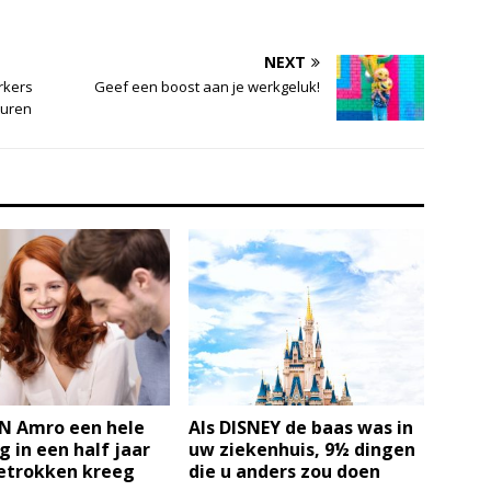
NEXT
rkers
Geef een boost aan je werkgeluk!
turen
N Amro een hele
Als DISNEY de baas was in
g in een half jaar
uw ziekenhuis, 9½ dingen
etrokken kreeg
die u anders zou doen