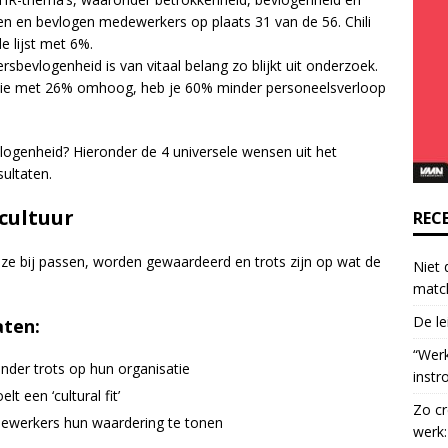
o
n en bevlogen medewerkers op plaats 31 van de 56. Chili
n
e lijst met 6%.
t
evlogenheid is van vitaal belang zo blijkt uit onderzoek.
a
ie met 26% omhoog, heb je 60% minder personeelsverloop
c
t
U
ogenheid? Hieronder de 4 universele wensen uit het
s
ultaten.
e
scultuur
.
REC
P
l
 ze bij passen, worden gewaardeerd en trots zijn op wat de
Niet 
e
matc
a
De le
aten:
s
e
“Wer
nder trots op hun organisatie
l
instr
e
 een ‘cultural fit’
Zo cr
a
ewerkers hun waardering te tonen
werk:
v