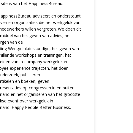
site is van het
HappinessBureau
.
appinessBureau adviseert en ondersteunt
jven en organisaties die het werkgeluk van
edewerkers willen vergroten. We doen dit
middel van het geven van advies, het
rgen van de
ding
Werkgelukdeskundige,
het geven van
hillende
workshops en trainingen
, het
eiden van in-company werkgeluk en
oyee experience
trajecten
, het doen
nderzoek
, publiceren
rtikelen
en
boeken
, geven
resentaties
op congressen in en buiten
land en het organiseren van het grootste
ijkse event over werkgeluk in
rland:
Happy People Better Business
.