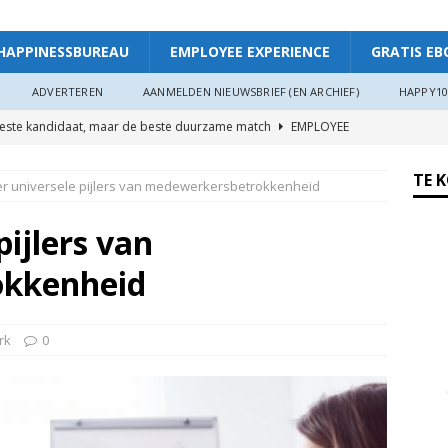
HAPPINESSBUREAU
EMPLOYEE EXPERIENCE
GRATIS EB
ADVERTEREN
AANMELDEN NIEUWSBRIEF (EN ARCHIEF)
HAPPY10
beste kandidaat, maar de beste duurzame match
EMPLOYEE
TE 
er universele pijlers van medewerkersbetrokkenheid
ggevende die echt luistert
HAPPINESS AT WORK
ers hebben meer invloed op de WIA-instroom dan zij denken”
pijlers van
okkenheid
 je meer plezier en verbinding op het werk: “Als je goed in je vel
r”
ARTIKEL
rk
0
oede organisaties zichzelf soms langzaam uitputten
ngsdag Werkgeluk op 17 juni 2026!
HAPPINESS AT WORK