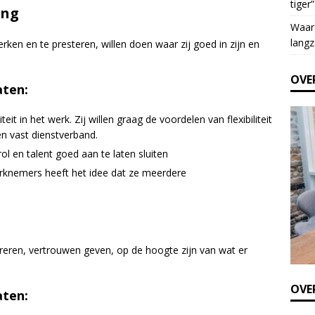
tiger”
e
ing
t
Waar
h
langz
ken en te presteren, willen doen waar zij goed in zijn en
i
s
OVE
f
aten:
i
e
eit in het werk. Zij willen graag de voordelen van flexibiliteit
l
 vast dienstverband.
d
ol en talent goed aan te laten sluiten
b
erknemers heeft het idee dat ze meerdere
l
a
n
k
.
ireren, vertrouwen geven, op de hoogte zijn van wat er
OVER
aten: