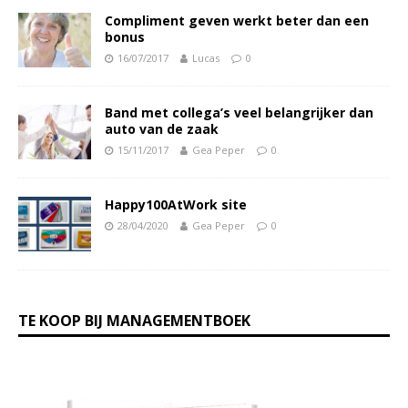
Compliment geven werkt beter dan een
bonus
16/07/2017
Lucas
0
Band met collega’s veel belangrijker dan
auto van de zaak
15/11/2017
Gea Peper
0
Happy100AtWork site
28/04/2020
Gea Peper
0
TE KOOP BIJ MANAGEMENTBOEK