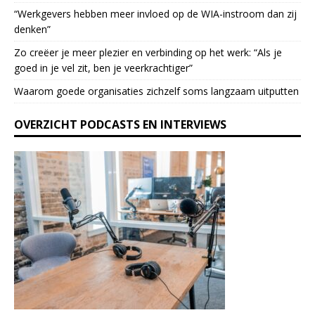
a
“Werkgevers hebben meer invloed op de WIA-instroom dan zij
s
denken”
e
l
Zo creëer je meer plezier en verbinding op het werk: “Als je
e
goed in je vel zit, ben je veerkrach­tiger”
a
Waarom goede organisaties zichzelf soms langzaam uitputten
v
e
OVERZICHT PODCASTS EN INTERVIEWS
t
h
i
s
f
i
e
l
d
b
l
a
n