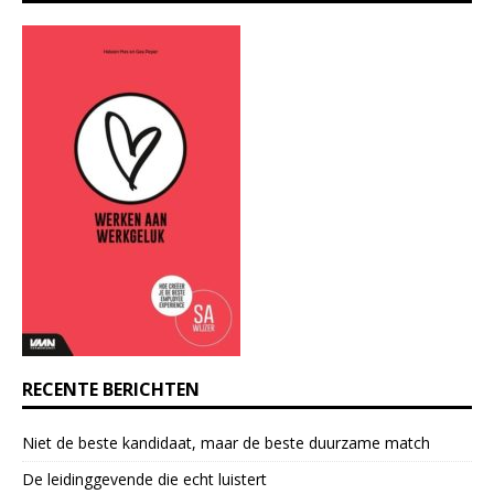
n
s
t
a
n
t
C
o
n
t
a
c
t
U
s
e
RECENTE BERICHTEN
.
P
Niet de beste kandidaat, maar de beste duurzame match
l
e
De leidinggevende die echt luistert