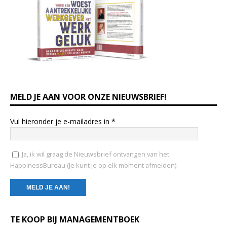
MELD JE AAN VOOR ONZE NIEUWSBRIEF!
Vul hieronder je e-mailadres in
*
Ja, ik wil graag de Nieuwsbrief ontvangen van het
HappinessBureau (Je kunt je op elk moment afmelden).
C
TE KOOP BIJ MANAGEMENTBOEK
o