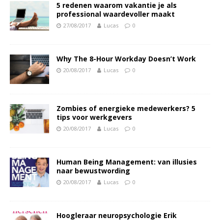
5 redenen waarom vakantie je als
professional waardevoller maakt
27/08/2017
Lucas
0
Why The 8-Hour Workday Doesn’t Work
20/08/2017
Lucas
0
Zombies of energieke medewerkers? 5
tips voor werkgevers
20/08/2017
Lucas
0
Human Being Management: van illusies
naar bewustwording
20/08/2017
Lucas
0
Hoogleraar neuropsychologie Erik