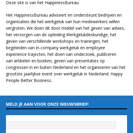
Deze site is van het
HappinessBureau
.
Het HappinessBureau adviseert en ondersteunt bedrijven en
organisaties die het werkgeluk van hun medewerkers willen
vergroten. We doen dit door middel van het geven van advies,
het verzorgen van de opleiding
Werkgelukdeskundige,
het
geven van verschillende
workshops en trainingen
, het
begeleiden van in-company werkgeluk en employee
experience
trajecten
, het doen van
onderzoek
, publiceren
van
artikelen
en
boeken
, geven van
presentaties
op
congressen in en buiten Nederland en het organiseren van het
grootste jaarlijkse event over werkgeluk in Nederland:
Happy
People Better Business
.
MELD JE AAN VOOR ONZE NIEUWSBRIEF!
Vul hieronder je e-mailadres in
*