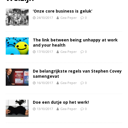
‘Onze core business is geluk’
24/10/2017
Gea Peper
0
The link between being unhappy at work
and your health
17/10/2017
Gea Peper
0
De belangrijkste regels van Stephen Covey
samengevat
16/10/2017
Gea Peper
0
Doe een dutje op het werk!
13/10/2017
Gea Peper
0