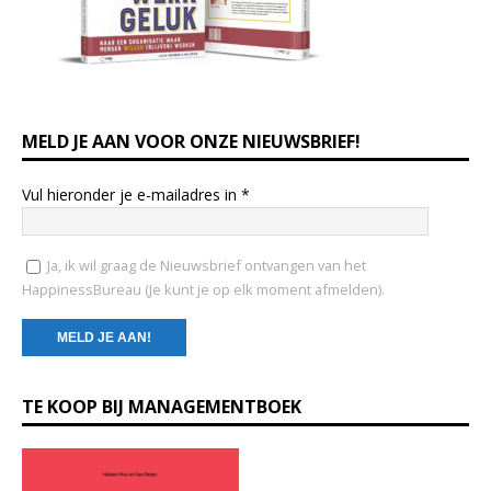
MELD JE AAN VOOR ONZE NIEUWSBRIEF!
Vul hieronder je e-mailadres in
*
Ja, ik wil graag de Nieuwsbrief ontvangen van het
HappinessBureau (Je kunt je op elk moment afmelden).
C
TE KOOP BIJ MANAGEMENTBOEK
o
n
s
t