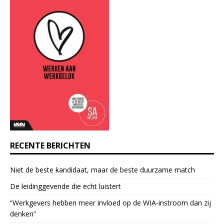
a
n
t
C
o
n
t
a
c
t
U
s
e
RECENTE BERICHTEN
.
P
Niet de beste kandidaat, maar de beste duurzame match
l
e
De leidinggevende die echt luistert
a
“Werkgevers hebben meer invloed op de WIA-instroom dan zij
s
denken”
e