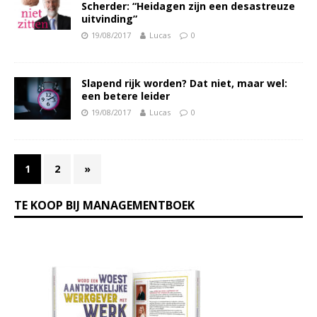
Scherder: “Heidagen zijn een desastreuze
uitvinding”
19/08/2017
Lucas
0
Slapend rijk worden? Dat niet, maar wel:
een betere leider
19/08/2017
Lucas
0
1
2
»
TE KOOP BIJ MANAGEMENTBOEK