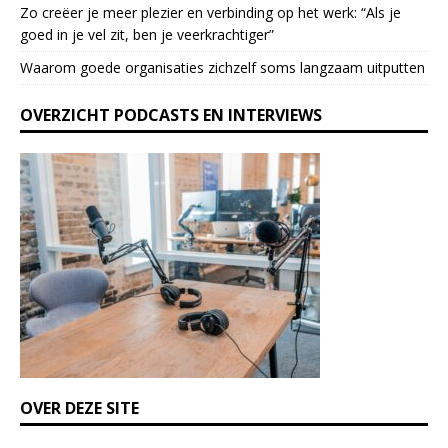
l
Zo creëer je meer plezier en verbinding op het werk: “Als je
e
goed in je vel zit, ben je veerkrach­tiger”
a
Waarom goede organisaties zichzelf soms langzaam uitputten
v
e
OVERZICHT PODCASTS EN INTERVIEWS
t
h
i
s
f
i
e
l
d
b
l
a
n
k
OVER DEZE SITE
.