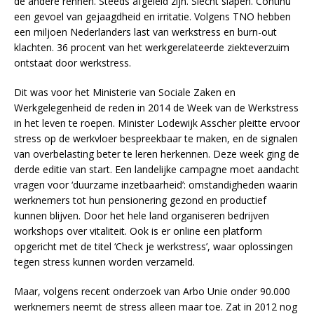
de andere rennen. Steeds afgeleid zijn. Slecht slapen. Continu
een gevoel van gejaagdheid en irritatie. Volgens TNO hebben
een miljoen Nederlanders last van werkstress en burn-out
klachten. 36 procent van het werkgerelateerde ziekteverzuim
ontstaat door werkstress.
Dit was voor het Ministerie van Sociale Zaken en
Werkgelegenheid de reden in 2014 de Week van de Werkstress
in het leven te roepen. Minister Lodewijk Asscher pleitte ervoor
stress op de werkvloer bespreekbaar te maken, en de signalen
van overbelasting beter te leren herkennen. Deze week ging de
derde editie van start. Een landelijke campagne moet aandacht
vragen voor ‘duurzame inzetbaarheid’: omstandigheden waarin
werknemers tot hun pensionering gezond en productief
kunnen blijven. Door het hele land organiseren bedrijven
workshops over vitaliteit. Ook is er online een platform
opgericht met de titel ‘Check je werkstress’, waar oplossingen
tegen stress kunnen worden verzameld.
Maar, volgens recent onderzoek van Arbo Unie onder 90.000
werknemers neemt de stress alleen maar toe. Zat in 2012 nog