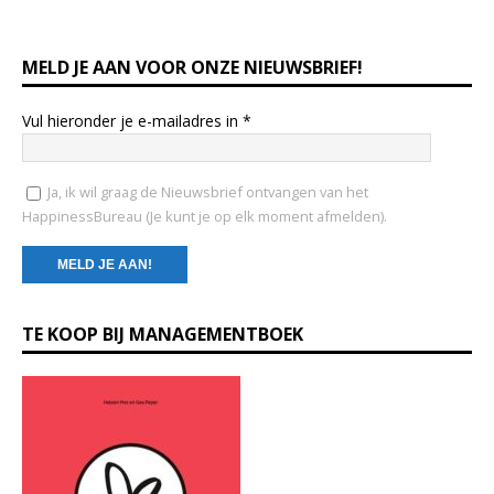
MELD JE AAN VOOR ONZE NIEUWSBRIEF!
Vul hieronder je e-mailadres in
*
Ja, ik wil graag de Nieuwsbrief ontvangen van het
HappinessBureau (Je kunt je op elk moment afmelden).
C
TE KOOP BIJ MANAGEMENTBOEK
o
n
s
t
a
n
t