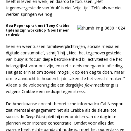
heeft in leven en werk, en daarop te focussen. „Het
tegenovergestelde van ‘druk’ is niet ‘vrije tijd’. Zelfs als we niet
werken springen we nog
Gea Peper sprak met Tony Crabbe
tijdens zijn workshop ‘Nooit meer
te druk’
heen en weer tussen familieverplichtingen, sociale media en
digitale consumptie”, schrijft hij. „Nee, het tegenovergestelde
van ‘busy’ is ‘focus’: diepe betrokkenheid bij activiteiten die het
belangrijkst voor ons zijn, en niet steeds meegaan in afleiding.
Het gaat er niet om zoveel mogelijk op een dag te doen, maar
om je aandacht te houden bij de taken die het verschil maken.”
Alleen al de voldoening die een dergelijke
flow
meebrengt is
volgens Crabbe een medicijn tegen stress.
De Amerikaanse docent theoretische informatica Cal Newport
ziet ‘mentaal engagement’ net als Crabbe als de sleutel tot
succes. In
Deep Work
pleit hij ervoor delen van de dag in te
plannen voor ‘intense’ concentratie. Omdat voor alles dat
waarde heeft échte aandacht nodig is, moet het oppervlakkige