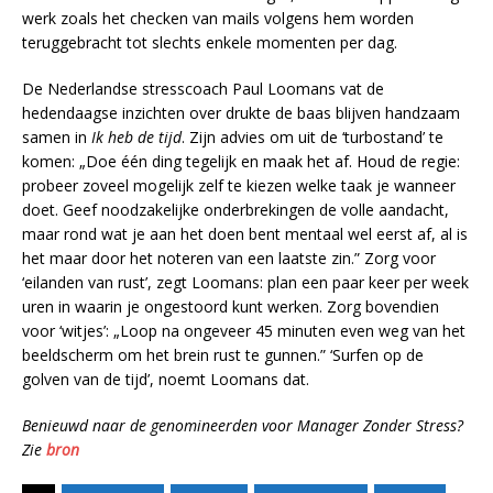
werk zoals het checken van mails volgens hem worden
teruggebracht tot slechts enkele momenten per dag.
De Nederlandse stresscoach Paul Loomans vat de
hedendaagse inzichten over drukte de baas blijven handzaam
samen in
Ik heb de tijd
. Zijn advies om uit de ‘turbostand’ te
komen: „Doe één ding tegelijk en maak het af. Houd de regie:
probeer zoveel mogelijk zelf te kiezen welke taak je wanneer
doet. Geef noodzakelijke onderbrekingen de volle aandacht,
maar rond wat je aan het doen bent mentaal wel eerst af, al is
het maar door het noteren van een laatste zin.” Zorg voor
‘eilanden van rust’, zegt Loomans: plan een paar keer per week
uren in waarin je ongestoord kunt werken. Zorg bovendien
voor ‘witjes’: „Loop na ongeveer 45 minuten even weg van het
beeldscherm om het brein rust te gunnen.” ‘Surfen op de
golven van de tijd’, noemt Loomans dat.
Benieuwd naar de genomineerden voor Manager Zonder Stress?
Zie
bron