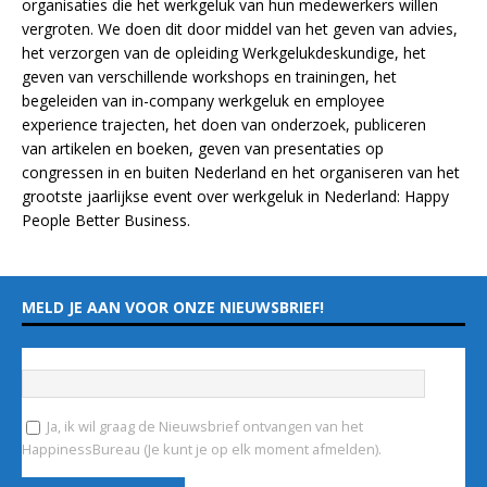
organisaties die het werkgeluk van hun medewerkers willen
vergroten. We doen dit door middel van het geven van advies,
het verzorgen van de opleiding
Werkgelukdeskundige,
het
geven van verschillende
workshops en trainingen
, het
begeleiden van in-company werkgeluk en employee
experience
trajecten
, het doen van
onderzoek
, publiceren
van
artikelen
en
boeken
, geven van
presentaties
op
congressen in en buiten Nederland en het organiseren van het
grootste jaarlijkse event over werkgeluk in Nederland:
Happy
People Better Business
.
MELD JE AAN VOOR ONZE NIEUWSBRIEF!
Vul hieronder je e-mailadres in
*
Ja, ik wil graag de Nieuwsbrief ontvangen van het
HappinessBureau (Je kunt je op elk moment afmelden).