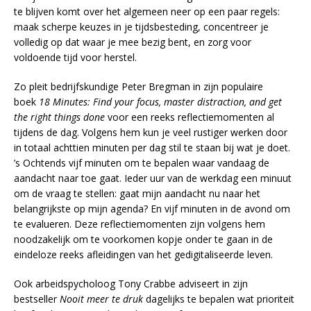
te blijven komt over het algemeen neer op een paar regels:
maak scherpe keuzes in je tijdsbesteding, concentreer je
volledig op dat waar je mee bezig bent, en zorg voor
voldoende tijd voor herstel.
Zo pleit bedrijfskundige Peter Bregman in zijn populaire
boek
18 Minutes: Find your focus, master distraction, and get
the right things done
voor een reeks reflectiemomenten al
tijdens de dag. Volgens hem kun je veel rustiger werken door
in totaal achttien minuten per dag stil te staan bij wat je doet.
’s Ochtends vijf minuten om te bepalen waar vandaag de
aandacht naar toe gaat. Ieder uur van de werkdag een minuut
om de vraag te stellen: gaat mijn aandacht nu naar het
belangrijkste op mijn agenda? En vijf minuten in de avond om
te evalueren. Deze reflectiemomenten zijn volgens hem
noodzakelijk om te voorkomen kopje onder te gaan in de
eindeloze reeks afleidingen van het gedigitaliseerde leven.
Ook arbeidspycholoog Tony Crabbe adviseert in zijn
bestseller
Nooit meer te druk
dagelijks te bepalen wat prioriteit