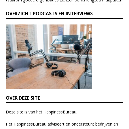
v
e
OVERZICHT PODCASTS EN INTERVIEWS
t
h
i
s
f
i
e
l
d
b
l
a
n
k
OVER DEZE SITE
.
Deze site is van het
HappinessBureau
.
Het HappinessBureau adviseert en ondersteunt bedrijven en