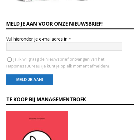
MELD JE AAN VOOR ONZE NIEUWSBRIEF!
Vul hieronder je e-mailadres in
*
Ja, ik wil graag de Nieuwsbrief ontvangen van het
HappinessBureau (Je kunt je op elk moment afmelden).
C
TE KOOP BIJ MANAGEMENTBOEK
o
n
s
t
a
n