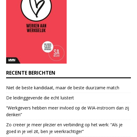
t
C
o
n
t
a
c
t
U
s
e
RECENTE BERICHTEN
.
P
Niet de beste kandidaat, maar de beste duurzame match
l
e
De leidinggevende die echt luistert
a
“Werkgevers hebben meer invloed op de WIA-instroom dan zij
s
denken”
e
l
Zo creëer je meer plezier en verbinding op het werk: “Als je
e
goed in je vel zit, ben je veerkrach­tiger”
a