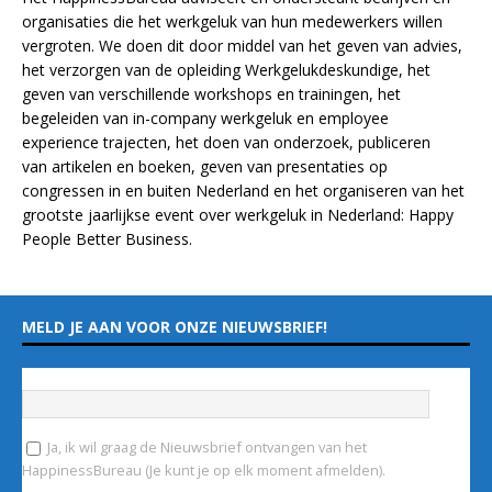
organisaties die het werkgeluk van hun medewerkers willen
vergroten. We doen dit door middel van het geven van advies,
het verzorgen van de opleiding
Werkgelukdeskundige,
het
geven van verschillende
workshops en trainingen
, het
begeleiden van in-company werkgeluk en employee
experience
trajecten
, het doen van
onderzoek
, publiceren
van
artikelen
en
boeken
, geven van
presentaties
op
congressen in en buiten Nederland en het organiseren van het
grootste jaarlijkse event over werkgeluk in Nederland:
Happy
People Better Business
.
MELD JE AAN VOOR ONZE NIEUWSBRIEF!
Vul hieronder je e-mailadres in
*
Ja, ik wil graag de Nieuwsbrief ontvangen van het
HappinessBureau (Je kunt je op elk moment afmelden).