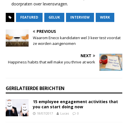
doorpraten over levensvragen.
FEATURED
GELUK
INTERVIEW
WERK
PREVIOUS
Waarom Eneco kandidaten wel 3 keer test voordat
ze worden aangenomen
NEXT
Happiness habits that will make you thrive at work
GERELATEERDE BERICHTEN
15 employee engagement activities that
you can start doing now
18/07/2017
Lucas
0