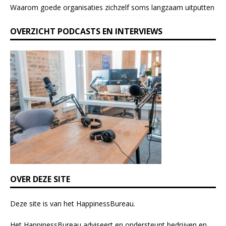
Waarom goede organisaties zichzelf soms langzaam uitputten
v
e
OVERZICHT PODCASTS EN INTERVIEWS
t
h
i
s
f
i
e
l
d
b
l
a
n
k
OVER DEZE SITE
.
Deze site is van het
HappinessBureau
.
Het HappinessBureau adviseert en ondersteunt bedrijven en