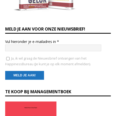
MELD JE AAN VOOR ONZE NIEUWSBRIEF!
Vul hieronder je e-mailadres in
*
Ja, ik wil graag de Nieuwsbrief ontvangen van het
HappinessBureau (Je kunt je op elk moment afmelden).
C
TE KOOP BIJ MANAGEMENTBOEK
o
n
s
t
a