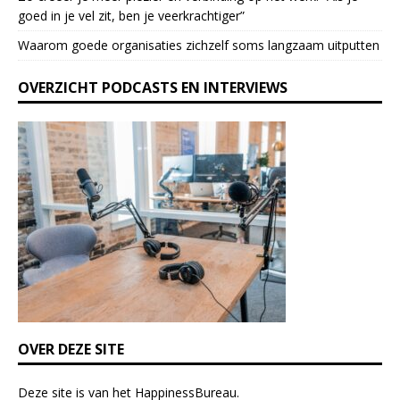
e
goed in je vel zit, ben je veerkrach­tiger”
a
Waarom goede organisaties zichzelf soms langzaam uitputten
v
e
OVERZICHT PODCASTS EN INTERVIEWS
t
h
i
s
f
i
e
l
d
b
l
a
n
k
OVER DEZE SITE
.
Deze site is van het
HappinessBureau
.