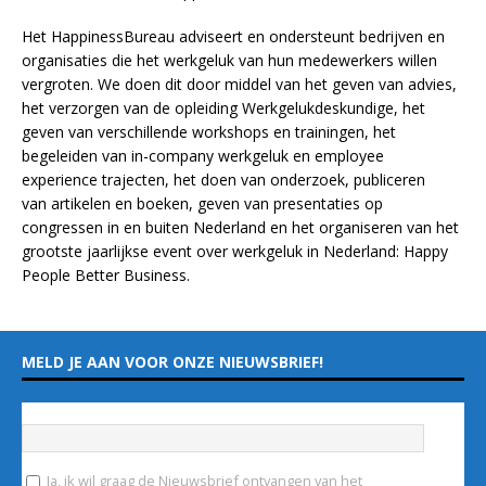
Het HappinessBureau adviseert en ondersteunt bedrijven en
organisaties die het werkgeluk van hun medewerkers willen
vergroten. We doen dit door middel van het geven van advies,
het verzorgen van de opleiding
Werkgelukdeskundige,
het
geven van verschillende
workshops en trainingen
, het
begeleiden van in-company werkgeluk en employee
experience
trajecten
, het doen van
onderzoek
, publiceren
van
artikelen
en
boeken
, geven van
presentaties
op
congressen in en buiten Nederland en het organiseren van het
grootste jaarlijkse event over werkgeluk in Nederland:
Happy
People Better Business
.
MELD JE AAN VOOR ONZE NIEUWSBRIEF!
Vul hieronder je e-mailadres in
*
Ja, ik wil graag de Nieuwsbrief ontvangen van het