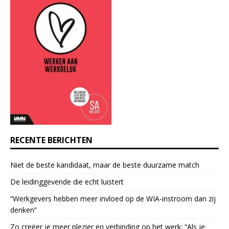
n
t
C
o
n
t
a
c
t
U
s
e
RECENTE BERICHTEN
.
P
Niet de beste kandidaat, maar de beste duurzame match
l
e
De leidinggevende die echt luistert
a
“Werkgevers hebben meer invloed op de WIA-instroom dan zij
s
denken”
e
l
Zo creëer je meer plezier en verbinding op het werk: “Als je