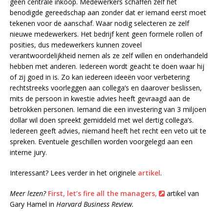
geen centrale inkoop. Medewerkers schaffen zelf het
benodigde gereedschap aan zonder dat er iemand eerst moet
tekenen voor de aanschaf. Waar nodig selecteren ze zelf
nieuwe medewerkers. Het bedrijf kent geen formele rollen of
posities, dus medewerkers kunnen zoveel
verantwoordelijkheid nemen als ze zelf willen en onderhandeld
hebben met anderen. Iedereen wordt geacht te doen waar hij
of zij goed in is. Zo kan iedereen ideeën voor verbetering
rechtstreeks voorleggen aan collega’s en daarover beslissen,
mits de persoon in kwestie advies heeft gevraagd aan de
betrokken personen. Iemand die een investering van 3 miljoen
dollar wil doen spreekt gemiddeld met wel dertig collega’s.
Iedereen geeft advies, niemand heeft het recht een veto uit te
spreken. Eventuele geschillen worden voorgelegd aan een
interne jury.
Interessant? Lees verder in het originele
artikel
.
Meer lezen?
First, let’s fire all the managers,
artikel van
Gary Hamel in
Harvard Business Review.