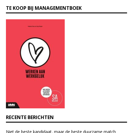
C
TE KOOP BIJ MANAGEMENTBOEK
o
n
s
t
a
n
t
C
o
n
t
a
c
t
U
s
e
RECENTE BERICHTEN
.
P
Niet de beste kandidaat, maar de beste duurzame match
l