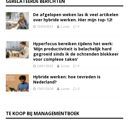
GERELATEERDE BERICHTEN
De afgelopen weken las ik veel artikelen
over hybride werken. Hier mijn top-12!
10/05/2021
Lucas
0
Hyperfocus bereiken tijdens het werk:
‘Mijn productiviteit is belachelijk hard
gegroeid sinds ik de ochtenden blokkeer
voor complexe taken’
24/01/2023
Lucas
0
Hybride werken: hoe tevreden is
Nederland?
15/01/2024
Lucas
0
TE KOOP BIJ MANAGEMENTBOEK