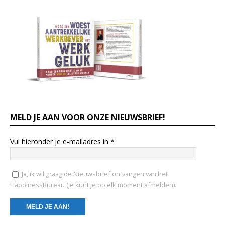
MELD JE AAN VOOR ONZE NIEUWSBRIEF!
Vul hieronder je e-mailadres in
*
Ja, ik wil graag de Nieuwsbrief ontvangen van het
HappinessBureau (Je kunt je op elk moment afmelden).