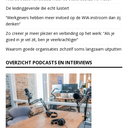
e
De leidinggevende die echt luistert
a
“Werkgevers hebben meer invloed op de WIA-instroom dan zij
s
denken”
e
l
Zo creëer je meer plezier en verbinding op het werk: “Als je
e
goed in je vel zit, ben je veerkrach­tiger”
a
Waarom goede organisaties zichzelf soms langzaam uitputten
v
e
OVERZICHT PODCASTS EN INTERVIEWS
t
h
i
s
f
i
e
l
d
b
l