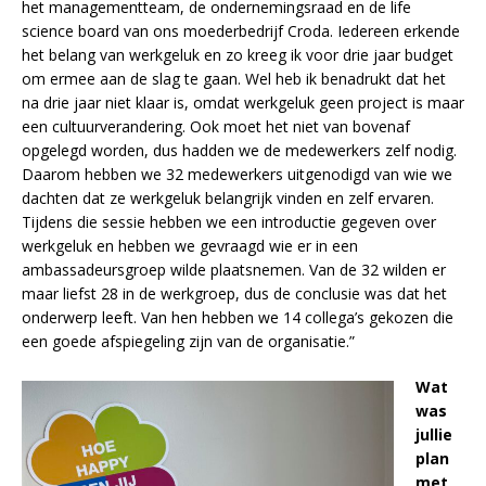
het managementteam, de ondernemingsraad en de life
science board van ons moederbedrijf Croda. Iedereen erkende
het belang van werkgeluk en zo kreeg ik voor drie jaar budget
om ermee aan de slag te gaan. Wel heb ik benadrukt dat het
na drie jaar niet klaar is, omdat werkgeluk geen project is maar
een cultuurverandering. Ook moet het niet van bovenaf
opgelegd worden, dus hadden we de medewerkers zelf nodig.
Daarom hebben we 32 medewerkers uitgenodigd van wie we
dachten dat ze werkgeluk belangrijk vinden en zelf ervaren.
Tijdens die sessie hebben we een introductie gegeven over
werkgeluk en hebben we gevraagd wie er in een
ambassadeursgroep wilde plaatsnemen. Van de 32 wilden er
maar liefst 28 in de werkgroep, dus de conclusie was dat het
onderwerp leeft. Van hen hebben we 14 collega’s gekozen die
een goede afspiegeling zijn van de organisatie.”
Wat
was
jullie
plan
met