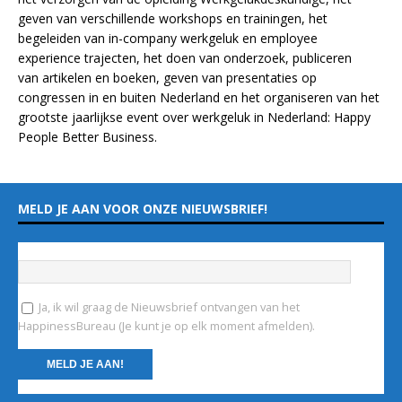
geven van verschillende
workshops en trainingen
, het
begeleiden van in-company werkgeluk en employee
experience
trajecten
, het doen van
onderzoek
, publiceren
van
artikelen
en
boeken
, geven van
presentaties
op
congressen in en buiten Nederland en het organiseren van het
grootste jaarlijkse event over werkgeluk in Nederland:
Happy
People Better Business
.
MELD JE AAN VOOR ONZE NIEUWSBRIEF!
Vul hieronder je e-mailadres in
*
Ja, ik wil graag de Nieuwsbrief ontvangen van het
HappinessBureau (Je kunt je op elk moment afmelden).
C