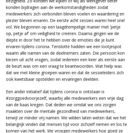
bezighield. Zo konden we kijken of wij als werkgever beter
konden bijdragen aan de werkomstandigheden zodat
medewerkers zich verbonden bleven voelen en waardering en
plezier bleven ervaren. De eerste acht sessies waren heel snel
vol. We begonnen op een laagdrempelige manier met ‘petje
op, petje af’ om veiligheid te creëren. Daarna gingen we de
diepte in door het te hebben over de emoties die je kunt
ervaren tijdens corona. Tenslotte hadden we een lootjespot
waarin alle namen van de deelnemers zaten. Die persoon kon
kiezen uit acht vragen, zodat iedereen een keer als eerste aan
de beurt was om een vraag te beantwoorden. Wat hielp was
dat we met kleine groepen waren en dat de sessieleiders zich
ook kwetsbaar opstelden en ervaringen deelden.
Een ander initiatief dat tijdens corona is ontstaan is
#zorggoedvoorjezelf, waarbij alle medewerkers een vrije dag
van de baas kregen. Dat deden we omdat we ons zorgen
maakten over de mentale gezondheid van medewerkers,
terwijl ze minder vrij namen. We wilden laten weten dat we het
belangrijk vinden dat mensen tijd voor zichzelf nemen en los te
komen van het werk. We vroegen medewerkers hoe goed ze