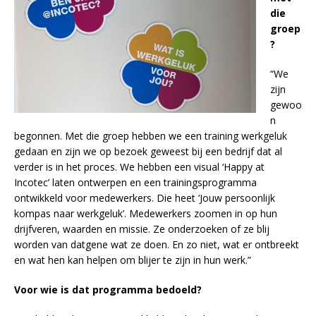
die
groep
?
“We
zijn
gewoo
n
begonnen. Met die groep hebben we een training werkgeluk
gedaan en zijn we op bezoek geweest bij een bedrijf dat al
verder is in het proces. We hebben een visual ‘Happy at
Incotec’ laten ontwerpen en een trainingsprogramma
ontwikkeld voor medewerkers. Die heet ‘Jouw persoonlijk
kompas naar werkgeluk’. Medewerkers zoomen in op hun
drijfveren, waarden en missie. Ze onderzoeken of ze blij
worden van datgene wat ze doen. En zo niet, wat er ontbreekt
en wat hen kan helpen om blijer te zijn in hun werk.”
Voor wie is dat programma bedoeld?