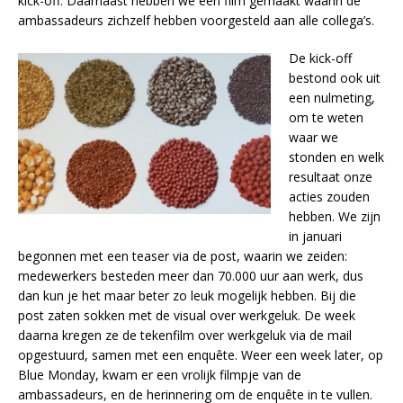
kick-off. Daarnaast hebben we een film gemaakt waarin de
ambassadeurs zichzelf hebben voorgesteld aan alle collega’s.
De kick-off
bestond ook uit
een nulmeting,
om te weten
waar we
stonden en welk
resultaat onze
acties zouden
hebben. We zijn
in januari
begonnen met een teaser via de post, waarin we zeiden:
medewerkers besteden meer dan 70.000 uur aan werk, dus
dan kun je het maar beter zo leuk mogelijk hebben. Bij die
post zaten sokken met de visual over werkgeluk. De week
daarna kregen ze de tekenfilm over werkgeluk via de mail
opgestuurd, samen met een enquête. Weer een week later, op
Blue Monday, kwam er een vrolijk filmpje van de
ambassadeurs, en de herinnering om de enquête in te vullen.