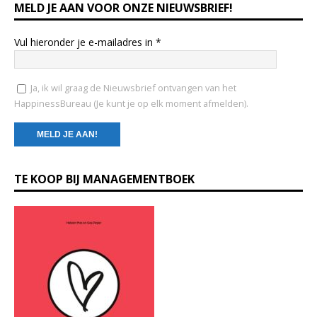
MELD JE AAN VOOR ONZE NIEUWSBRIEF!
Vul hieronder je e-mailadres in
*
Ja, ik wil graag de Nieuwsbrief ontvangen van het
HappinessBureau (Je kunt je op elk moment afmelden).
C
TE KOOP BIJ MANAGEMENTBOEK
o
n
s
t
a
n
t
C
o