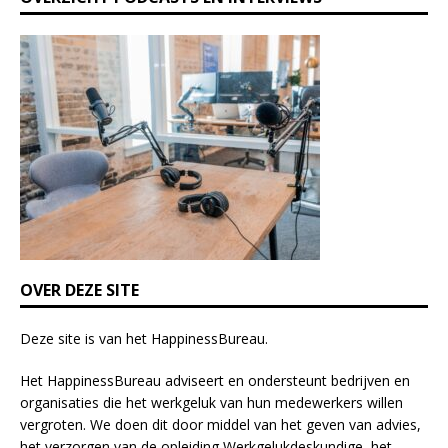
h
i
s
f
i
e
l
d
b
l
a
n
k
OVER DEZE SITE
.
Deze site is van het
HappinessBureau
.
Het HappinessBureau adviseert en ondersteunt bedrijven en
organisaties die het werkgeluk van hun medewerkers willen
vergroten. We doen dit door middel van het geven van advies,
het verzorgen van de opleiding
Werkgelukdeskundige,
het