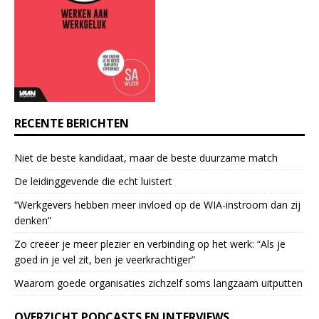
n
t
a
c
t
U
s
e
RECENTE BERICHTEN
.
P
Niet de beste kandidaat, maar de beste duurzame match
l
e
De leidinggevende die echt luistert
a
“Werkgevers hebben meer invloed op de WIA-instroom dan zij
s
denken”
e
l
Zo creëer je meer plezier en verbinding op het werk: “Als je
e
goed in je vel zit, ben je veerkrach­tiger”
a
Waarom goede organisaties zichzelf soms langzaam uitputten
v
e
OVERZICHT PODCASTS EN INTERVIEWS
t