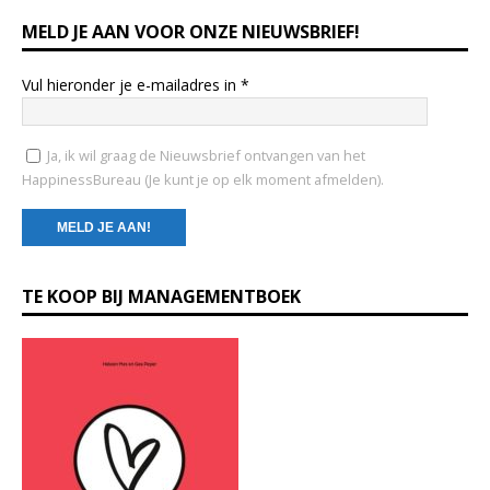
MELD JE AAN VOOR ONZE NIEUWSBRIEF!
Vul hieronder je e-mailadres in
*
Ja, ik wil graag de Nieuwsbrief ontvangen van het
HappinessBureau (Je kunt je op elk moment afmelden).
C
TE KOOP BIJ MANAGEMENTBOEK
o
n
s
t
a
n
t
C