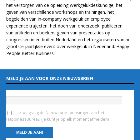
het verzorgen van de opleiding
Werkgelukdeskundige,
het
geven van verschillende
workshops en trainingen
, het
begeleiden van in-company werkgeluk en employee
experience
trajecten
, het doen van
onderzoek
, publiceren
van
artikelen
en
boeken
, geven van
presentaties
op
congressen in en buiten Nederland en het organiseren van het
grootste jaarlijkse event over werkgeluk in Nederland:
Happy
People Better Business
.
MELD JE AAN VOOR ONZE NIEUWSBRIEF!
Vul hieronder je e-mailadres in
*
Ja, ik wil graag de Nieuwsbrief ontvangen van het
HappinessBureau (Je kunt je op elk moment afmelden).