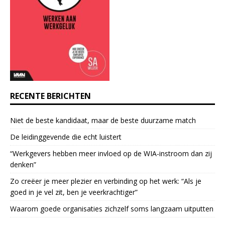
o
n
t
a
c
t
U
s
e
RECENTE BERICHTEN
.
P
Niet de beste kandidaat, maar de beste duurzame match
l
e
De leidinggevende die echt luistert
a
“Werkgevers hebben meer invloed op de WIA-instroom dan zij
s
denken”
e
l
Zo creëer je meer plezier en verbinding op het werk: “Als je
e
goed in je vel zit, ben je veerkrach­tiger”
a
Waarom goede organisaties zichzelf soms langzaam uitputten
v
e