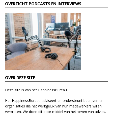
OVERZICHT PODCASTS EN INTERVIEWS
t
h
i
s
f
i
e
l
d
b
l
a
n
k
OVER DEZE SITE
.
Deze site is van het
HappinessBureau
.
Het HappinessBureau adviseert en ondersteunt bedrijven en
organisaties die het werkgeluk van hun medewerkers willen
vergroten. We doen dit door middel van het geven van advies,