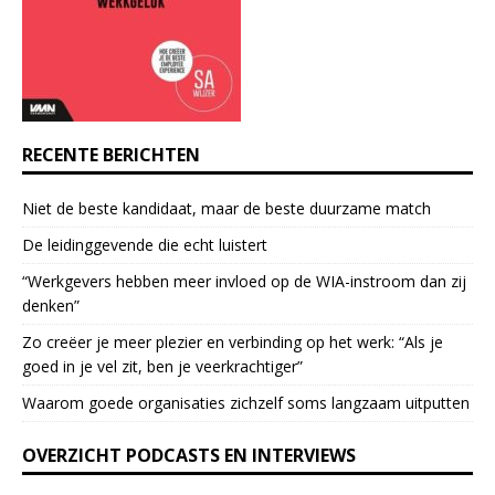
a
c
t
U
s
e
RECENTE BERICHTEN
.
P
Niet de beste kandidaat, maar de beste duurzame match
l
e
De leidinggevende die echt luistert
a
“Werkgevers hebben meer invloed op de WIA-instroom dan zij
s
denken”
e
l
Zo creëer je meer plezier en verbinding op het werk: “Als je
e
goed in je vel zit, ben je veerkrach­tiger”
a
Waarom goede organisaties zichzelf soms langzaam uitputten
v
e
OVERZICHT PODCASTS EN INTERVIEWS
t
h