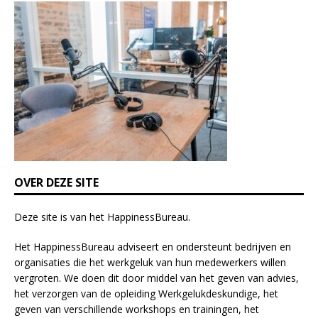
i
s
f
i
e
l
d
b
l
a
n
k
OVER DEZE SITE
.
Deze site is van het
HappinessBureau
.
Het HappinessBureau adviseert en ondersteunt bedrijven en
organisaties die het werkgeluk van hun medewerkers willen
vergroten. We doen dit door middel van het geven van advies,
het verzorgen van de opleiding
Werkgelukdeskundige,
het
geven van verschillende
workshops en trainingen
, het