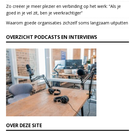
l
Zo creëer je meer plezier en verbinding op het werk: “Als je
e
goed in je vel zit, ben je veerkrach­tiger”
a
Waarom goede organisaties zichzelf soms langzaam uitputten
v
e
OVERZICHT PODCASTS EN INTERVIEWS
t
h
i
s
f
i
e
l
d
b
l
a
n
k
OVER DEZE SITE
.