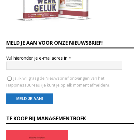
MELD JE AAN VOOR ONZE NIEUWSBRIEF!
Vul hieronder je e-mailadres in
*
Ja, ik wil graag de Nieuwsbrief ontvangen van het
HappinessBureau (Je kunt je op elk moment afmelden).
C
TE KOOP BIJ MANAGEMENTBOEK
o
n
s
t