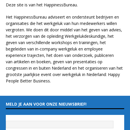
Deze site is van het
HappinessBureau
.
Het HappinessBureau adviseert en ondersteunt bedrijven en
organisaties die het werkgeluk van hun medewerkers willen
vergroten. We doen dit door middel van het geven van advies,
het verzorgen van de opleiding
Werkgelukdeskundige,
het
geven van verschillende
workshops en trainingen
, het
begeleiden van in-company werkgeluk en employee
experience
trajecten
, het doen van
onderzoek
, publiceren
van
artikelen
en
boeken
, geven van
presentaties
op
congressen in en buiten Nederland en het organiseren van het
grootste jaarlijkse event over werkgeluk in Nederland:
Happy
People Better Business
.
MELD JE AAN VOOR ONZE NIEUWSBRIEF!
Vul hieronder je e-mailadres in
*