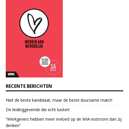
a
n
t
C
o
n
t
a
c
t
U
s
e
RECENTE BERICHTEN
.
P
Niet de beste kandidaat, maar de beste duurzame match
l
e
De leidinggevende die echt luistert
a
“Werkgevers hebben meer invloed op de WIA-instroom dan zij
s
denken”
e