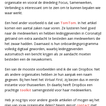
organisatie en vooral de driedeling Focus, Samenwerken,
Verbinding is interessant om te zien om te kunnen bepalen wie
waar werkt.
Een heel ander voorbeeld is dat van
TomTom
. In het artikel
komen een aantal zaken naar voren. Ze luisteren heel goed
naar de medewerkers en hebben leidinggevenden in Coronatijd
getraind om extra aandacht te besteden aan medewerkers die
het zwaar hadden. Daarnaast is hun onboardingsprogramma
volledig digitaal geworden, waarbij leidinggevenden
automatisch een bericht krijgen als ze aandacht moeten
besteden een de nieuwkomers.
Een van de mooiste voorbeelden vind ik die van DropBox. Net
als andere organisaties hebben ze hun aanpak een naam
gegeven. Bij hen heet het
Virtual First
, zij kiezen dus in eerste
instantie voor thuiswerken. En daarbij heeft DropBox een
prachtige
toolkit
samengesteld voor haar medewerkers.
Heb je nog tips voor andere goede artikelen of mogen wij het
plan van jouw organisatie delen? Neem gerust
contact
met