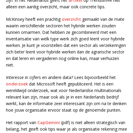
zijn. In het Nederlands geeft het
artikel
op TrendsinHR niet
alleen een aardig overzicht, maar ook concrete tips.
McKinsey heeft een prachtig
overzicht
gemaakt van de mate
waarin verschillende sectoren het hybride werken zouden
kunnen omarmen. Dat hebben ze gecombineerd met een
inventarisatie van welk type werk zich goed leent voor hybride
werken. Je kunt je voorstellen dat een sector als verzekeringen
zich beter leent voor hybride werken dan de agrarische sector
en dat leren en vergaderen nog online kan, maar verhuizen
niet.
Interesse in cijfers en andere data? Lees bijvoorbeeld het
onderzoek
dat Microsoft heeft gepubliceerd. Het is een
wereldwijd onderzoek, wat voor Nederlandse multinationals
relevant kan zijn, maar ook als je in een Nederlands bedrijf
werkt, kan de informatie zeer interessant zijn om na te denken
hoe jouw organisatie ervoor staat op de genoemde punten.
Het rapport van
CapGemini
(pdf) is niet alleen strategisch van
belang, het geeft ook tips waar je als organisatie rekening mee