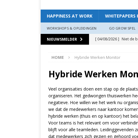
HAPPINESS AT WORK
WHITEPAPERS 
WORKSHOPS & OPLEIDINGEN
GO GROW SPEL
[ 04/08/2026 ]
Niet de 
NIEUWSMELDER
EXPERIENCE
HOME
Hybride Werken Monitor
[ 11/07/2026 ]
De leidin
[ 07/07/2026 ]
“Werkgev
Hybride Werken Mon
HAPPINESS AT WORK
Veel organisaties doen een stap op de plaat
[ 19/06/2026 ]
Zo creëer
organiseren. Het gedwongen thuiswerken heef
zit, ben je veerkrach­tige
negatieve. Hoe willen we het werk nu organi
we dat de medewerkers naar kantoor komen?
[ 19/06/2026 ]
Waarom g
hybride werken (thuis en op kantoor) het bel
Voor teams is het relevant om voor verbindi
HAPPINESS AT WORK
blijft voor alle teamleden. Leidinggevenden
[ 13/03/2026 ]
Verdiepi
dat medewerkers zich gezien en gehoord voe