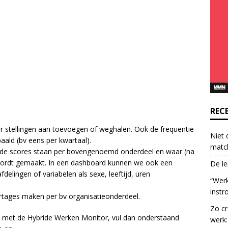
o
n
t
a
c
t
U
s
e
.
REC
P
r stellingen aan toevoegen of weghalen. Ook de frequentie
l
Niet 
aald (bv eens per kwartaal).
e
matc
de scores staan per bovengenoemd onderdeel en waar (na
a
k wordt gemaakt. In een dashboard kunnen we ook een
De le
s
delingen of variabelen als sexe, leeftijd, uren
e
“Wer
l
instr
tages maken per bv organisatieonderdeel.
e
Zo cr
a
an met de Hybride Werken Monitor, vul dan onderstaand
werk:
v