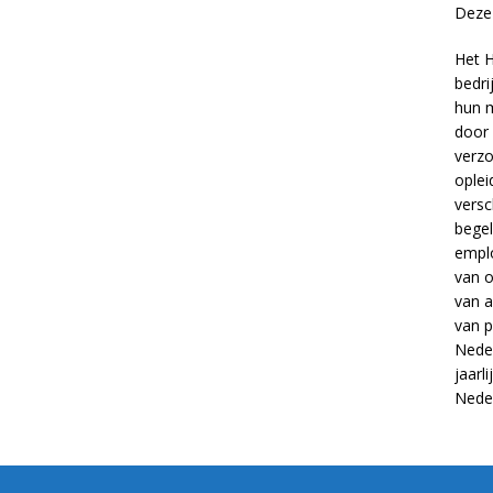
Deze 
Het H
bedri
hun m
door 
verzo
oplei
versc
begel
empl
van
o
van
a
van
p
Neder
jaarl
Nede