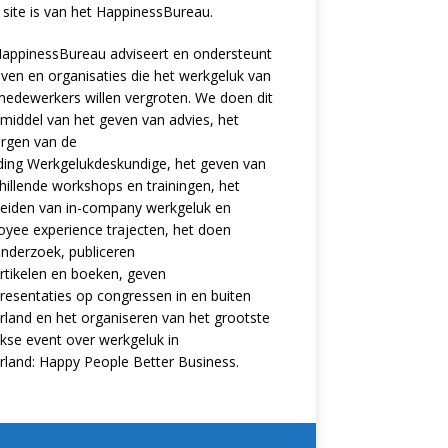
site is van het
HappinessBureau
.
appinessBureau adviseert en ondersteunt
jven en organisaties die het werkgeluk van
edewerkers willen vergroten. We doen dit
middel van het geven van advies, het
rgen van de
ding
Werkgelukdeskundige,
het geven van
hillende
workshops en trainingen
, het
eiden van in-company werkgeluk en
oyee experience
trajecten
, het doen
nderzoek
, publiceren
rtikelen
en
boeken
, geven
resentaties
op congressen in en buiten
land en het organiseren van het grootste
ijkse event over werkgeluk in
rland:
Happy People Better Business
.