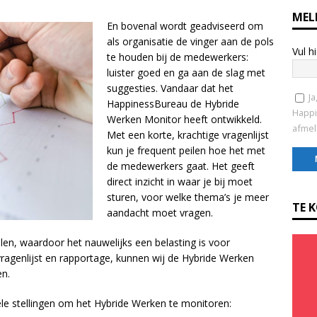
MEL
En bovenal wordt geadviseerd om
als organisatie de vinger aan de pols
Vul h
te houden bij de medewerkers:
luister goed en ga aan de slag met
suggesties. Vandaar dat het
Ja
HappinessBureau de Hybride
Happi
Werken Monitor heeft ontwikkeld.
afmel
Met een korte, krachtige vragenlijst
kun je frequent peilen hoe het met
de medewerkers gaat. Het geeft
direct inzicht in waar je bij moet
C
sturen, voor welke thema’s je meer
o
TE 
aandacht moet vragen.
n
s
ullen, waardoor het nauwelijks een belasting is voor
t
agenlijst en rapportage, kunnen wij de Hybride Werken
a
en.
n
t
e stellingen om het Hybride Werken te monitoren:
C