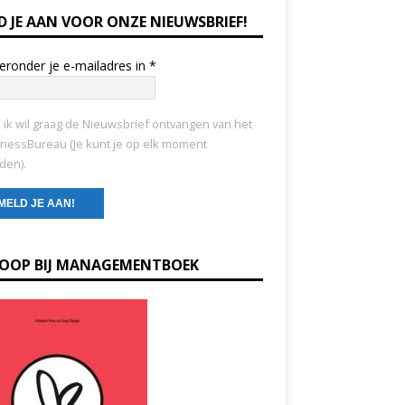
D JE AAN VOOR ONZE NIEUWSBRIEF!
ieronder je e-mailadres in
*
, ik wil graag de Nieuwsbrief ontvangen van het
nessBureau (Je kunt je op elk moment
den).
KOOP BIJ MANAGEMENTBOEK