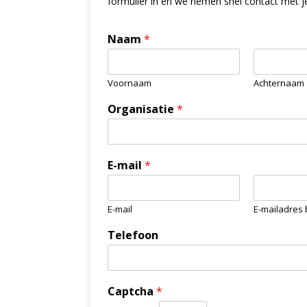
formulier in en we nemen snel contact met j
Naam
*
Voornaam
Achternaam
Organisatie
*
E-mail
*
E-mail
E-mailadres
Telefoon
Captcha
*