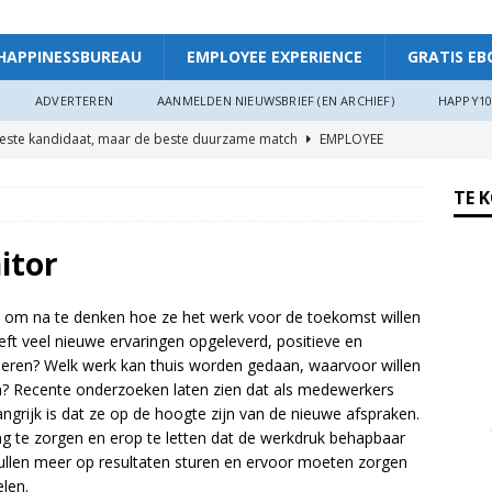
HAPPINESSBUREAU
EMPLOYEE EXPERIENCE
GRATIS EB
ADVERTEREN
AANMELDEN NIEUWSBRIEF (EN ARCHIEF)
HAPPY10
beste kandidaat, maar de beste duurzame match
EMPLOYEE
TE 
ggevende die echt luistert
HAPPINESS AT WORK
ers hebben meer invloed op de WIA-instroom dan zij denken”
itor
s om na te denken hoe ze het werk voor de toekomst willen
 je meer plezier en verbinding op het werk: “Als je goed in je vel
t veel nieuwe ervaringen opgeleverd, positieve en
r”
ARTIKEL
seren? Welk werk kan thuis worden gedaan, waarvoor willen
 Recente onderzoeken laten zien dat als medewerkers
oede organisaties zichzelf soms langzaam uitputten
angrijk is dat ze op de hoogte zijn van de nieuwe afspraken.
ng te zorgen en erop te letten dat de werkdruk behapbaar
 zullen meer op resultaten sturen en ervoor moeten zorgen
ngsdag Werkgeluk op 17 juni 2026!
HAPPINESS AT WORK
len.