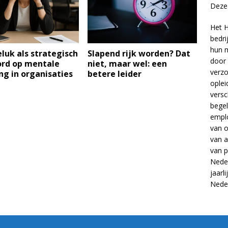
Deze 
Het H
bedri
hun m
uk als strategisch
Slapend rijk worden? Dat
door 
rd op mentale
niet, maar wel: een
verzo
ng in organisaties
betere leider
oplei
versc
begel
empl
van
o
van
a
van
p
Neder
jaarl
Nede