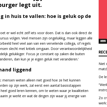
rger legt uit.
o
n
t
in huis te vallen: hoe is geluk op de
a
c
t
 moet er wel echt zelf iets voor doen. Dat is dan ook direct de
U
 cursus volgen. Veel mensen zijn ongelukkig, maar leggen alle
s
oorbeeld heel veel aan van een vervelende collega, of regels
e
sen slecht met kritiek omgaan. Door verantwoordelijkheid
.
REC
elijk gelukkiger. Focus je constant op zaken die buiten
P
randeren, dan kun je je eigen geluk niet veranderen.’
l
Niet 
e
 hand liggend
matc
a
De le
s
ijk: mensen weten alleen niet goed hoe ze het kunnen
e
“Wer
orden op zijn werk, zal eerst een aantal basisstappen
l
instr
heel goed leren kennen, om te weten waar je kwaliteiten
e
aarin je werkt en wat de dingen zijn waar jij energie van
Zo cr
a
werk:
v