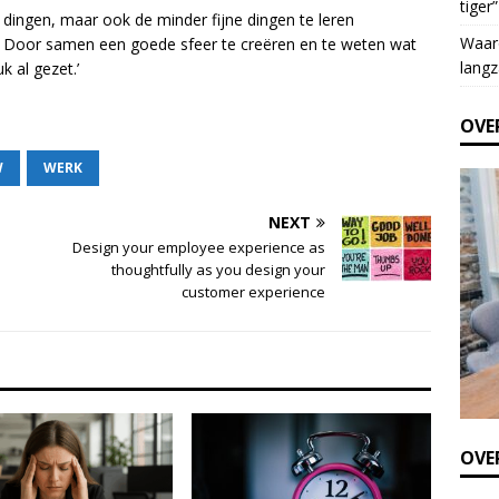
tiger”
e
t dingen, maar ook de minder fijne dingen te leren
t
Waar
n. Door samen een goede sfeer te creëren en te weten wat
h
langz
k al gezet.’
i
s
OVE
f
i
W
WERK
e
l
NEXT
d
Design your employee experience as
b
thoughtfully as you design your
l
customer experience
a
n
k
.
OVER