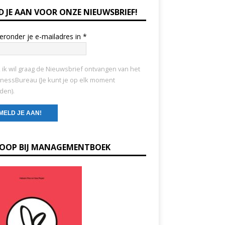
D JE AAN VOOR ONZE NIEUWSBRIEF!
ieronder je e-mailadres in
*
, ik wil graag de Nieuwsbrief ontvangen van het
nessBureau (Je kunt je op elk moment
den).
KOOP BIJ MANAGEMENTBOEK