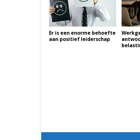
Er is een enorme behoefte
Werkgel
aan positief leiderschap
antwoo
belasti