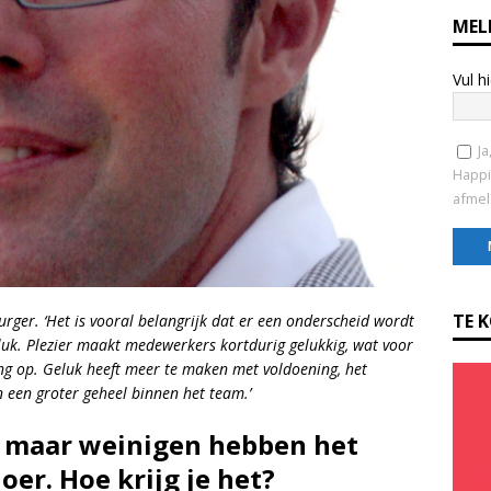
MEL
Vul h
Ja
Happi
afmel
C
o
TE 
ger. ‘Het is vooral belangrijk dat er een onderscheid wordt
n
luk. Plezier maakt medewerkers kortdurig gelukkig, wat voor
s
ing op. Geluk heeft meer te maken met voldoening, het
t
n een groter geheel binnen het team.’
a
, maar weinigen hebben het
n
t
oer. Hoe krijg je het?
C