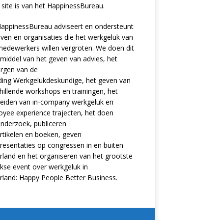
site is van het
HappinessBureau
.
appinessBureau adviseert en ondersteunt
jven en organisaties die het werkgeluk van
edewerkers willen vergroten. We doen dit
middel van het geven van advies, het
rgen van de
ding
Werkgelukdeskundige,
het geven van
hillende
workshops en trainingen
, het
eiden van in-company werkgeluk en
oyee experience
trajecten
, het doen
nderzoek
, publiceren
rtikelen
en
boeken
, geven
resentaties
op congressen in en buiten
land en het organiseren van het grootste
ijkse event over werkgeluk in
rland:
Happy People Better Business
.