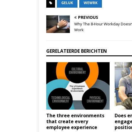
GELUK
WEWRK
PREVIOUS
Why The 8-Hour Workday Doesn
Work
GERELATEERDE BERICHTEN
The three environments
Does e
that create every
engage
employee experience
positio