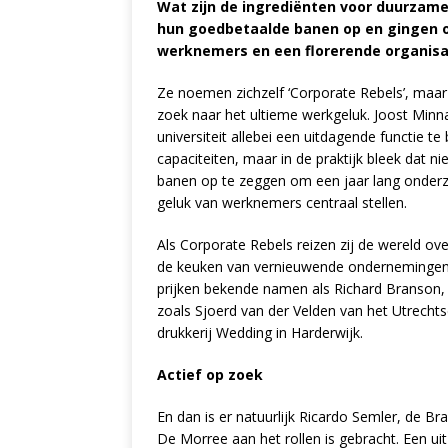
Wat zijn de ingrediënten voor duurzam
hun goedbetaalde banen op en gingen o
werknemers en een florerende organisa
Ze noemen zichzelf ‘Corporate Rebels’, maa
zoek naar het ultieme werkgeluk. Joost Minn
universiteit allebei een uitdagende functie 
capaciteiten, maar in de praktijk bleek dat n
banen op te zeggen om een jaar lang onderz
geluk van werknemers centraal stellen.
Als Corporate Rebels reizen zij de wereld ov
de keuken van vernieuwende ondernemingen. O
prijken bekende namen als Richard Branson, 
zoals Sjoerd van der Velden van het Utrec
drukkerij Wedding in Harderwijk.
Actief op zoek
En dan is er natuurlijk Ricardo Semler, de B
De Morree aan het rollen is gebracht. Een ui