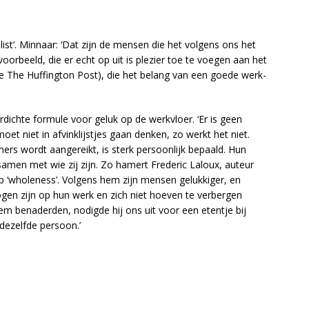
list’. Minnaar: ‘Dat zijn de mensen die het volgens ons het
orbeeld, die er echt op uit is plezier toe te voegen aan het
te The Huffington Post), die het belang van een goede werk-
dichte formule voor geluk op de werkvloer. ‘Er is geen
t niet in afvinklijstjes gaan denken, zo werkt het niet.
ers wordt aangereikt, is sterk persoonlijk bepaald. Hun
amen met wie zij zijn. Zo hamert Frederic Laloux, auteur
p ‘wholeness’. Volgens hem zijn mensen gelukkiger, en
 mogen zijn op hun werk en zich niet hoeven te verbergen
m benaderden, nodigde hij ons uit voor een etentje bij
 dezelfde persoon.’