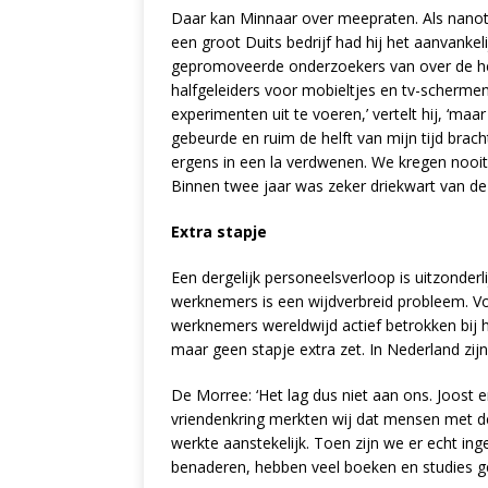
Daar kan Minnaar over meepraten. Als nanot
een groot Duits bedrijf had hij het aanvankeli
gepromoveerde onderzoekers van over de hel
halfgeleiders voor mobieltjes en tv-scherme
experimenten uit te voeren,’ vertelt hij, ‘ma
gebeurde en ruim de helft van mijn tijd brach
ergens in een la verdwenen. We kregen nooi
Binnen twee jaar was zeker driekwart van d
Extra stapje
Een dergelijk personeelsverloop is uitzonde
werknemers is een wijdverbreid probleem. Vo
werknemers wereldwijd actief betrokken bij 
maar geen stapje extra zet. In Nederland zijn
De Morree: ‘Het lag dus niet aan ons. Joost 
vriendenkring merkten wij dat mensen met 
werkte aanstekelijk. Toen zijn we er echt in
benaderen, hebben veel boeken en studies ge