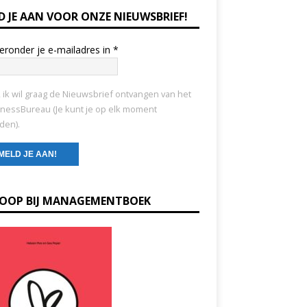
D JE AAN VOOR ONZE NIEUWSBRIEF!
ieronder je e-mailadres in
*
, ik wil graag de Nieuwsbrief ontvangen van het
nessBureau (Je kunt je op elk moment
den).
KOOP BIJ MANAGEMENTBOEK