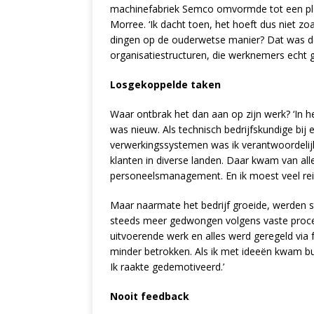
machinefabriek Semco omvormde tot een platt
Morree. ‘Ik dacht toen, het hoeft dus niet z
dingen op de ouderwetse manier? Dat was de
organisatiestructuren, die werknemers echt g
Losgekoppelde taken
Waar ontbrak het dan aan op zijn werk? ‘In he
was nieuw. Als technisch bedrijfskundige bij
verwerkingssystemen was ik verantwoordelij
klanten in diverse landen. Daar kwam van alles
personeelsmanagement. En ik moest veel reiz
Maar naarmate het bedrijf groeide, werden 
steeds meer gedwongen volgens vaste proce
uitvoerende werk en alles werd geregeld via 
minder betrokken. Als ik met ideeën kwam buit
Ik raakte gedemotiveerd.’
Nooit feedback