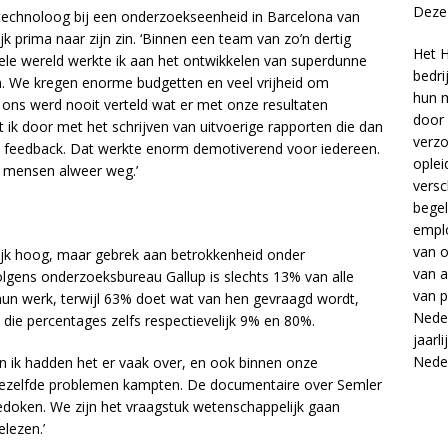
Deze 
echnoloog bij een onderzoekseenheid in Barcelona van
jk prima naar zijn zin. ‘Binnen een team van zo’n dertig
Het H
e wereld werkte ik aan het ontwikkelen van superdunne
bedri
n. We kregen enorme budgetten en veel vrijheid om
hun m
ar ons werd nooit verteld wat er met onze resultaten
door 
t ik door met het schrijven van uitvoerige rapporten die dan
verzo
t feedback. Dat werkte enorm demotiverend voor iedereen.
oplei
e mensen alweer weg.’
versc
begel
empl
van
o
rlijk hoog, maar gebrek aan betrokkenheid onder
van
a
lgens onderzoeksbureau Gallup is slechts 13% van alle
van
p
hun werk, terwijl 63% doet wat van hen gevraagd wordt,
Neder
 die percentages zelfs respectievelijk 9% en 80%.
jaarl
Nede
en ik hadden het er vaak over, en ook binnen onze
dezelfde problemen kampten. De documentaire over Semler
gedoken. We zijn het vraagstuk wetenschappelijk gaan
lezen.’