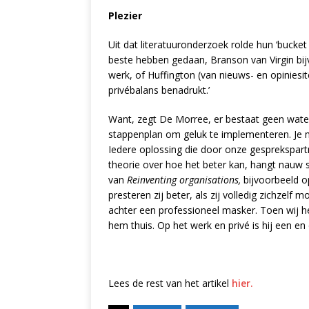
Plezier
Uit dat literatuuronderzoek rolde hun ‘bucket 
beste hebben gedaan, Branson van Virgin bijvo
werk, of Huffington (van nieuws- en opiniesi
privébalans benadrukt.’
Want, zegt De Morree, er bestaat geen water
stappenplan om geluk te implementeren. Je moe
Iedere oplossing die door onze gesprekspartn
theorie over hoe het beter kan, hangt nauw s
van
Reinventing organisations,
bijvoorbeeld o
presteren zij beter, als zij volledig zichzelf
achter een professioneel masker. Toen wij he
hem thuis. Op het werk en privé is hij een en
Lees de rest van het artikel
hier.