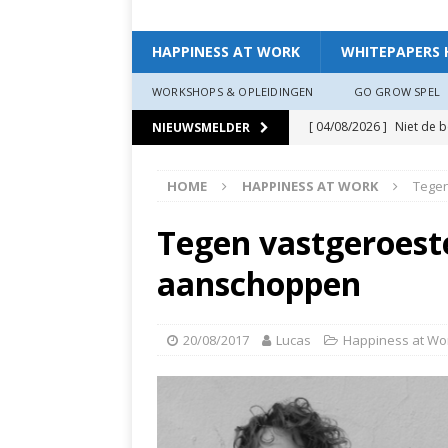
HAPPINESS AT WORK
WHITEPAPERS 
WORKSHOPS & OPLEIDINGEN
GO GROW SPEL
[ 04/08/2026 ]
Niet de 
NIEUWSMELDER
EXPERIENCE
HOME
HAPPINESS AT WORK
Tegen
[ 11/07/2026 ]
De leidin
[ 07/07/2026 ]
“Werkgev
Tegen vastgeroeste
HAPPINESS AT WORK
aanschoppen
[ 19/06/2026 ]
Zo creëer
zit, ben je veerkrach­tige
20/08/2017
Lucas
Happiness at Wo
[ 19/06/2026 ]
Waarom g
HAPPINESS AT WORK
[ 13/03/2026 ]
Verdiepi