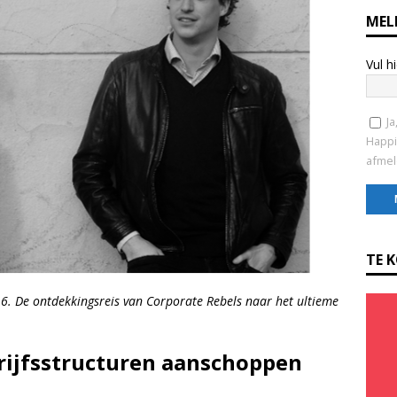
MEL
Vul h
Ja
Happi
afmel
C
o
TE 
n
s
016. De ontdekkingsreis van Corporate Rebels naar het ultieme
t
a
n
rijfsstructuren aanschoppen
t
C