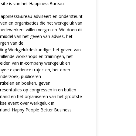
site is van het
HappinessBureau
.
appinessBureau adviseert en ondersteunt
jven en organisaties die het werkgeluk van
edewerkers willen vergroten. We doen dit
middel van het geven van advies, het
rgen van de
ding
Werkgelukdeskundige,
het geven van
hillende
workshops en trainingen
, het
eiden van in-company werkgeluk en
oyee experience
trajecten
, het doen
nderzoek
, publiceren
rtikelen
en
boeken
, geven
resentaties
op congressen in en buiten
land en het organiseren van het grootste
ijkse event over werkgeluk in
rland:
Happy People Better Business
.