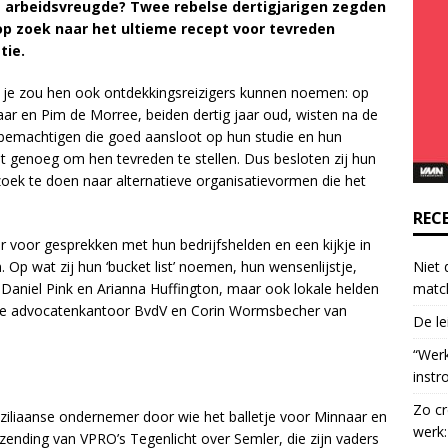
e arbeidsvreugde? Twee rebelse dertigjarigen zegden
o
p zoek naar het ultieme recept voor tevreden
n
tie.
t
a
r je zou hen ook ontdekkingsreizigers kunnen noemen: op
c
aar en Pim de Morree, beiden dertig jaar oud, wisten na de
t
te bemachtigen die goed aansloot op hun studie en hun
U
iet genoeg om hen tevreden te stellen. Dus besloten zij hun
s
oek te doen naar alternatieve organisatievormen die het
e
.
REC
P
er voor gesprekken met hun bedrijfshelden en een kijkje in
l
Niet 
p wat zij hun ‘bucket list’ noemen, hun wensenlijstje,
e
matc
Daniel Pink en Arianna Huffington, maar ook lokale helden
a
htse advocatenkantoor BvdV en Corin Wormsbecher van
De le
s
e
“Wer
l
instr
e
Zo cr
a
raziliaanse ondernemer door wie het balletje voor Minnaar en
werk:
v
tzending van VPRO’s Tegenlicht over Semler, die zijn vaders