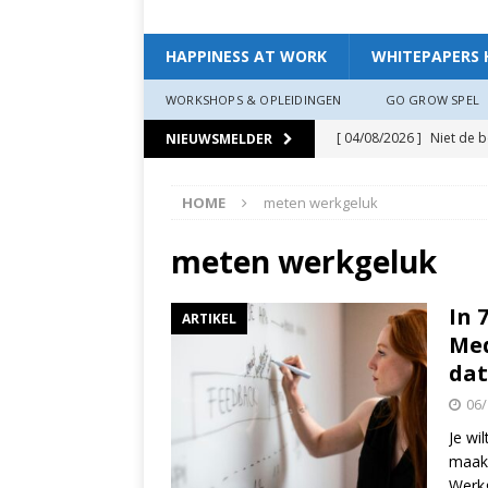
HAPPINESS AT WORK
WHITEPAPERS 
WORKSHOPS & OPLEIDINGEN
GO GROW SPEL
[ 04/08/2026 ]
Niet de 
NIEUWSMELDER
EXPERIENCE
HOME
meten werkgeluk
[ 11/07/2026 ]
De leidin
[ 07/07/2026 ]
“Werkgev
meten werkgeluk
HAPPINESS AT WORK
In 
ARTIKEL
[ 19/06/2026 ]
Zo creëer
Me
zit, ben je veerkrach­tige
dat
[ 19/06/2026 ]
Waarom g
06/
HAPPINESS AT WORK
Je wi
maak 
[ 13/03/2026 ]
Verdiepi
Werkg