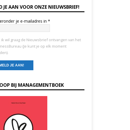
D JE AAN VOOR ONZE NIEUWSBRIEF!
ieronder je e-mailadres in
*
, ik wil graag de Nieuwsbrief ontvangen van het
nessBureau (Je kunt je op elk moment
den).
KOOP BIJ MANAGEMENTBOEK