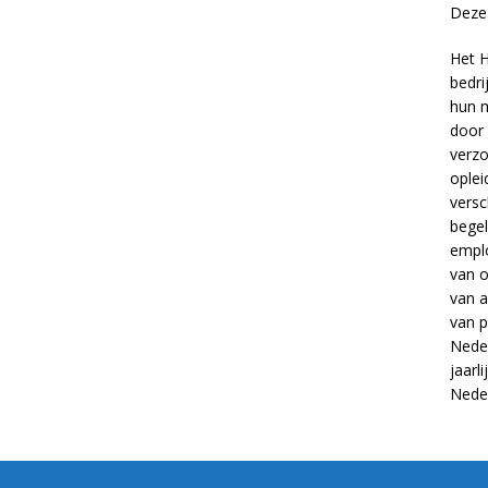
Deze 
Het H
bedri
hun m
door 
verzo
oplei
versc
begel
empl
van
o
van
a
van
p
Neder
jaarl
Nede