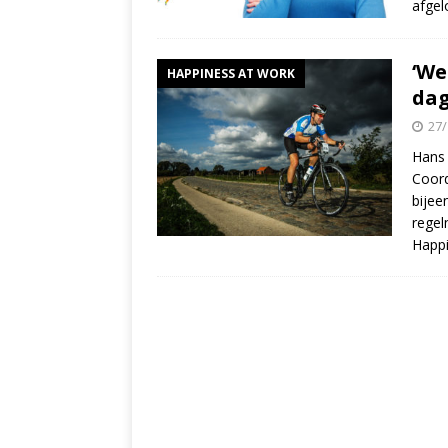
afgel
‘We
HAPPINESS AT WORK
dag
27/
Hans 
Coord
bije
regel
Happ