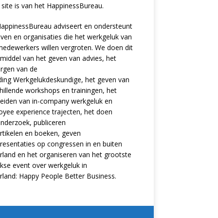
site is van het
HappinessBureau
.
appinessBureau adviseert en ondersteunt
jven en organisaties die het werkgeluk van
edewerkers willen vergroten. We doen dit
middel van het geven van advies, het
rgen van de
ding
Werkgelukdeskundige,
het geven van
hillende
workshops en trainingen
, het
eiden van in-company werkgeluk en
oyee experience
trajecten
, het doen
nderzoek
, publiceren
rtikelen
en
boeken
, geven
resentaties
op congressen in en buiten
land en het organiseren van het grootste
ijkse event over werkgeluk in
rland:
Happy People Better Business
.