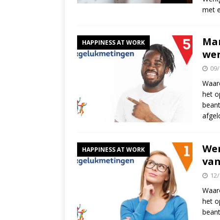
met 
Man
HAPPINESS AT WORK
we
09/
Waaro
het o
beant
afgel
Wer
HAPPINESS AT WORK
van
12/
Waaro
het o
beant