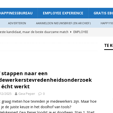
HAPPINESSBUREAU
EMPLOYEE EXPERIENCE
GRATIS EB
ADVERTEREN
AANMELDEN NIEUWSBRIEF (EN ARCHIEF)
HAPPY10
beste kandidaat, maar de beste duurzame match
EMPLOYEE
TE 
ggevende die echt luistert
HAPPINESS AT WORK
ers hebben meer invloed op de WIA-instroom dan zij denken”
7 stappen naar een
 je meer plezier en verbinding op het werk: “Als je goed in je vel
dewerkerstevredenheidsonderzoek
r”
ARTIKEL
 écht werkt
oede organisaties zichzelf soms langzaam uitputten
12/2025
Gea Peper
0
lt graag meten hoe tevreden je medewerkers zijn. Maar hoe
je de juiste keuze in het doolhof van tools?
ngsdag Werkgeluk op 17 juni 2026!
HAPPINESS AT WORK
elukexpert Gea Peper loodst je er doorheen. Stap 1. Start