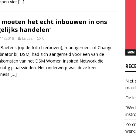
open vier
[…]
o
n
t
 moeten het echt inbouwen in ons
a
elijks handelen’
c
11/2018
Lucas
0
t
U
Baetens (op de foto hierboven), management of Change
s
inator bij DSM, had zich aangemeld voor een van de
e
enkomsten van het DSM Women Inspired Network die
.
REC
matig plaatsvinden. Het onderwerp was deze keer
P
iness
[…]
l
Niet 
e
matc
a
De le
s
e
“Wer
l
instr
e
Zo cr
a
werk:
v