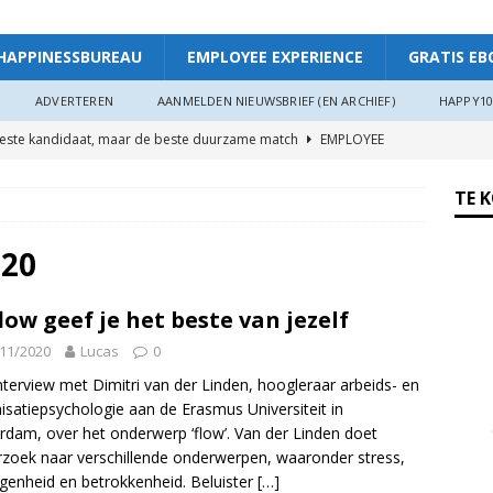
HAPPINESSBUREAU
EMPLOYEE EXPERIENCE
GRATIS EB
ADVERTEREN
AANMELDEN NIEUWSBRIEF (EN ARCHIEF)
HAPPY10
beste kandidaat, maar de beste duurzame match
EMPLOYEE
TE 
ggevende die echt luistert
HAPPINESS AT WORK
ers hebben meer invloed op de WIA-instroom dan zij denken”
020
flow geef je het beste van jezelf
 je meer plezier en verbinding op het werk: “Als je goed in je vel
11/2020
Lucas
0
r”
ARTIKEL
nterview met Dimitri van der Linden, hoogleraar arbeids- en
oede organisaties zichzelf soms langzaam uitputten
isatiepsychologie aan de Erasmus Universiteit in
rdam, over het onderwerp ‘flow’. Van der Linden doet
zoek naar verschillende onderwerpen, waaronder stress,
ngsdag Werkgeluk op 17 juni 2026!
HAPPINESS AT WORK
genheid en betrokkenheid. Beluister
[…]