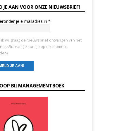
D JE AAN VOOR ONZE NIEUWSBRIEF!
ieronder je e-mailadres in
*
, ik wil graag de Nieuwsbrief ontvangen van het
nessBureau (Je kunt je op elk moment
den).
KOOP BIJ MANAGEMENTBOEK