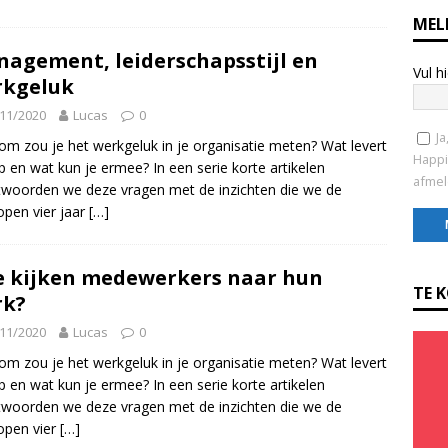
MEL
agement, leiderschapsstijl en
Vul h
rkgeluk
11/2020
Lucas
0
Ja
m zou je het werkgeluk in je organisatie meten? Wat levert
Happi
p en wat kun je ermee? In een serie korte artikelen
afmel
woorden we deze vragen met de inzichten die we de
open vier jaar
[…]
C
 kijken medewerkers naar hun
o
TE 
rk?
n
11/2020
Lucas
0
s
t
m zou je het werkgeluk in je organisatie meten? Wat levert
a
p en wat kun je ermee? In een serie korte artikelen
n
woorden we deze vragen met de inzichten die we de
t
open vier
[…]
C