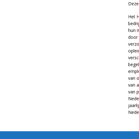
Deze 
Het H
bedri
hun m
door 
verzo
oplei
versc
begel
empl
van
o
van
a
van
p
Neder
jaarl
Nede