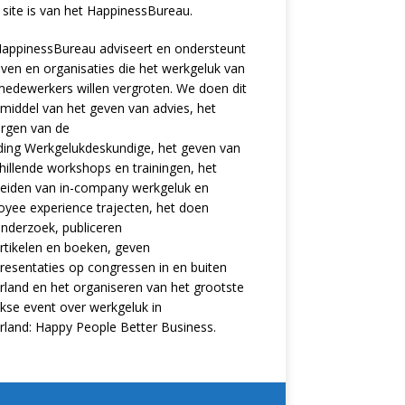
site is van het
HappinessBureau
.
appinessBureau adviseert en ondersteunt
jven en organisaties die het werkgeluk van
edewerkers willen vergroten. We doen dit
middel van het geven van advies, het
rgen van de
ding
Werkgelukdeskundige,
het geven van
hillende
workshops en trainingen
, het
eiden van in-company werkgeluk en
oyee experience
trajecten
, het doen
nderzoek
, publiceren
rtikelen
en
boeken
, geven
resentaties
op congressen in en buiten
land en het organiseren van het grootste
ijkse event over werkgeluk in
rland:
Happy People Better Business
.