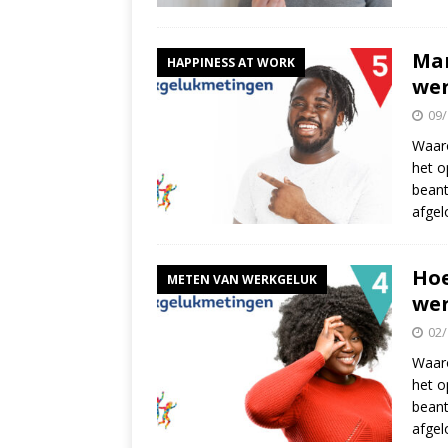
Man
HAPPINESS AT WORK
we
09/
Waaro
het o
beant
afgel
Hoe
METEN VAN WERKGELUK
we
02/
Waaro
het o
beant
afgel