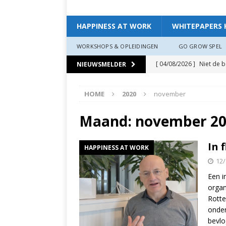
HAPPINESS AT WORK
WHITEPAPERS 
WORKSHOPS & OPLEIDINGEN
GO GROW SPEL
[ 04/08/2026 ]
Niet de 
NIEUWSMELDER
EXPERIENCE
HOME
2020
november
[ 11/07/2026 ]
De leidin
[ 07/07/2026 ]
“Werkgev
Maand:
november 2
HAPPINESS AT WORK
In 
HAPPINESS AT WORK
[ 19/06/2026 ]
Zo creëer
12/
zit, ben je veerkrach­tige
Een i
[ 19/06/2026 ]
Waarom g
organ
Rotte
HAPPINESS AT WORK
onder
[ 13/03/2026 ]
Verdiepi
bevlo