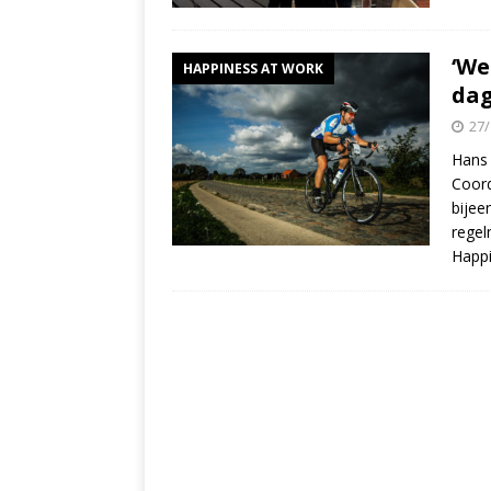
‘We
HAPPINESS AT WORK
dag
27/
Hans 
Coord
bije
regel
Happ