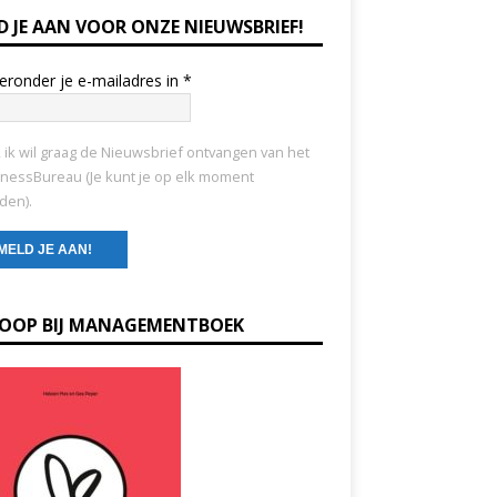
D JE AAN VOOR ONZE NIEUWSBRIEF!
ieronder je e-mailadres in
*
, ik wil graag de Nieuwsbrief ontvangen van het
nessBureau (Je kunt je op elk moment
den).
KOOP BIJ MANAGEMENTBOEK