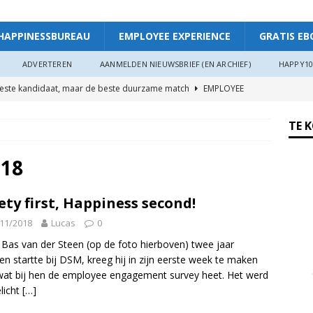
HAPPINESSBUREAU
EMPLOYEE EXPERIENCE
GRATIS EB
ADVERTEREN
AANMELDEN NIEUWSBRIEF (EN ARCHIEF)
HAPPY10
beste kandidaat, maar de beste duurzame match
EMPLOYEE
TE 
ggevende die echt luistert
HAPPINESS AT WORK
ers hebben meer invloed op de WIA-instroom dan zij denken”
018
ety first, Happiness second!
 je meer plezier en verbinding op het werk: “Als je goed in je vel
11/2018
Lucas
0
r”
ARTIKEL
Bas van der Steen (op de foto hierboven) twee jaar
oede organisaties zichzelf soms langzaam uitputten
en startte bij DSM, kreeg hij in zijn eerste week te maken
at bij hen de employee engagement survey heet. Het werd
licht
[…]
ngsdag Werkgeluk op 17 juni 2026!
HAPPINESS AT WORK