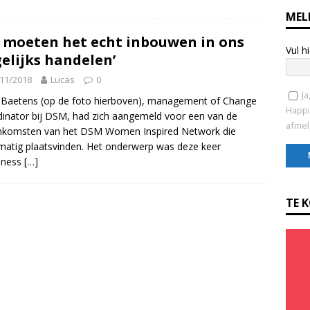
MEL
 moeten het echt inbouwen in ons
Vul h
elijks handelen’
11/2018
Lucas
0
Ja
Baetens (op de foto hierboven), management of Change
Happi
inator bij DSM, had zich aangemeld voor een van de
afmel
enkomsten van het DSM Women Inspired Network die
matig plaatsvinden. Het onderwerp was deze keer
iness
[…]
C
o
TE 
n
s
t
a
n
t
C