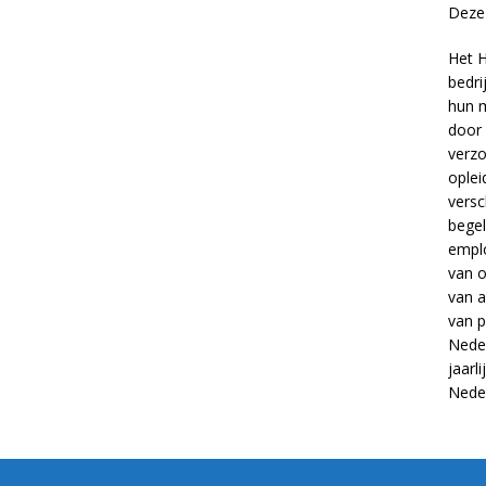
Deze 
Het H
bedri
hun m
door 
verzo
oplei
versc
begel
empl
van
o
van
a
van
p
Neder
jaarl
Nede