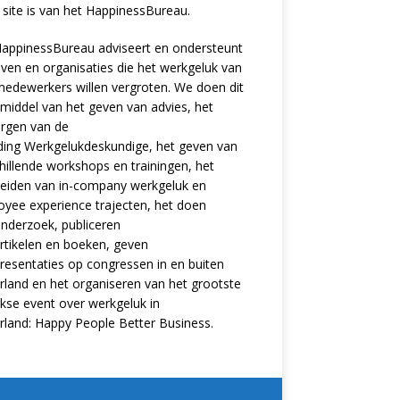
site is van het
HappinessBureau
.
appinessBureau adviseert en ondersteunt
jven en organisaties die het werkgeluk van
edewerkers willen vergroten. We doen dit
middel van het geven van advies, het
rgen van de
ding
Werkgelukdeskundige,
het geven van
hillende
workshops en trainingen
, het
eiden van in-company werkgeluk en
oyee experience
trajecten
, het doen
nderzoek
, publiceren
rtikelen
en
boeken
, geven
resentaties
op congressen in en buiten
land en het organiseren van het grootste
ijkse event over werkgeluk in
rland:
Happy People Better Business
.