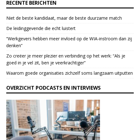
RECENTE BERICHTEN
.
P
Niet de beste kandidaat, maar de beste duurzame match
l
e
De leidinggevende die echt luistert
a
“Werkgevers hebben meer invloed op de WIA-instroom dan zij
s
denken”
e
l
Zo creëer je meer plezier en verbinding op het werk: “Als je
e
goed in je vel zit, ben je veerkrach­tiger”
a
Waarom goede organisaties zichzelf soms langzaam uitputten
v
e
OVERZICHT PODCASTS EN INTERVIEWS
t
h
i
s
f
i
e
l