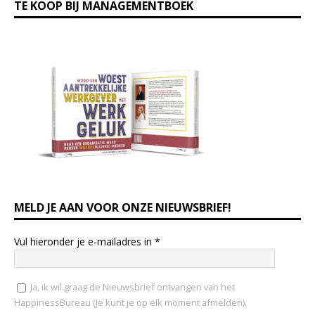
TE KOOP BIJ MANAGEMENTBOEK
MELD JE AAN VOOR ONZE NIEUWSBRIEF!
Vul hieronder je e-mailadres in
*
Ja, ik wil graag de Nieuwsbrief ontvangen van het
HappinessBureau (Je kunt je op elk moment afmelden).