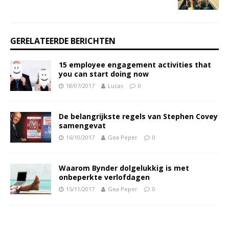
GERELATEERDE BERICHTEN
15 employee engagement activities that
you can start doing now
18/07/2017
Lucas
0
De belangrijkste regels van Stephen Covey
samengevat
16/10/2017
Gea Peper
0
Waarom Bynder dolgelukkig is met
onbeperkte verlofdagen
15/11/2017
Gea Peper
0