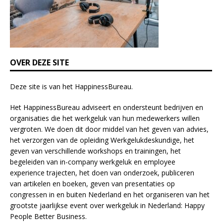
d
b
l
a
n
k
OVER DEZE SITE
.
Deze site is van het
HappinessBureau
.
Het HappinessBureau adviseert en ondersteunt bedrijven en
organisaties die het werkgeluk van hun medewerkers willen
vergroten. We doen dit door middel van het geven van advies,
het verzorgen van de opleiding
Werkgelukdeskundige,
het
geven van verschillende
workshops en trainingen
, het
begeleiden van in-company werkgeluk en employee
experience
trajecten
, het doen van
onderzoek
, publiceren
van
artikelen
en
boeken
, geven van
presentaties
op
congressen in en buiten Nederland en het organiseren van het
grootste jaarlijkse event over werkgeluk in Nederland:
Happy
People Better Business
.