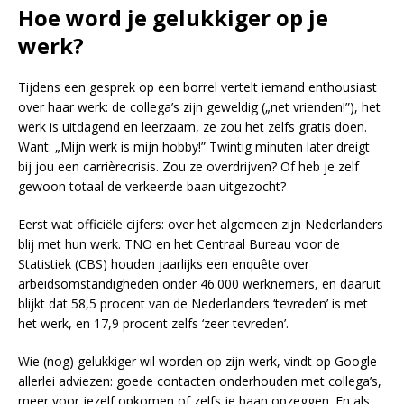
Hoe word je gelukkiger op je
werk?
Tijdens een gesprek op een borrel vertelt iemand enthousiast
over haar werk: de collega’s zijn geweldig („net vrienden!”), het
werk is uitdagend en leerzaam, ze zou het zelfs gratis doen.
Want: „Mijn werk is mijn hobby!” Twintig minuten later dreigt
bij jou een carrièrecrisis. Zou ze overdrijven? Of heb je zelf
gewoon totaal de verkeerde baan uitgezocht?
Eerst wat officiële cijfers: over het algemeen zijn Nederlanders
blij met hun werk. TNO en het Centraal Bureau voor de
Statistiek (CBS) houden jaarlijks een enquête over
arbeidsomstandigheden onder 46.000 werknemers, en daaruit
blijkt dat 58,5 procent van de Nederlanders ‘tevreden’ is met
het werk, en 17,9 procent zelfs ‘zeer tevreden’.
Wie (nog) gelukkiger wil worden op zijn werk, vindt op Google
allerlei adviezen: goede contacten onderhouden met collega’s,
meer voor jezelf opkomen of zelfs je baan opzeggen. En als