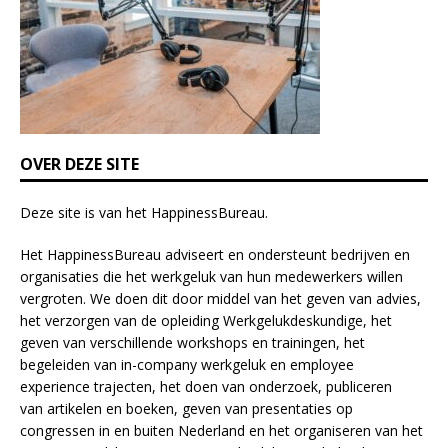
e
l
d
b
l
a
n
k
OVER DEZE SITE
.
Deze site is van het
HappinessBureau
.
Het HappinessBureau adviseert en ondersteunt bedrijven en
organisaties die het werkgeluk van hun medewerkers willen
vergroten. We doen dit door middel van het geven van advies,
het verzorgen van de opleiding
Werkgelukdeskundige,
het
geven van verschillende
workshops en trainingen
, het
begeleiden van in-company werkgeluk en employee
experience
trajecten
, het doen van
onderzoek
, publiceren
van
artikelen
en
boeken
, geven van
presentaties
op
congressen in en buiten Nederland en het organiseren van het