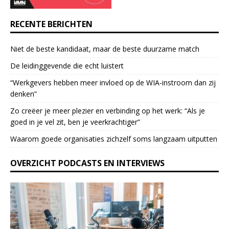
s
e
RECENTE BERICHTEN
.
P
Niet de beste kandidaat, maar de beste duurzame match
l
e
De leidinggevende die echt luistert
a
“Werkgevers hebben meer invloed op de WIA-instroom dan zij
s
denken”
e
l
Zo creëer je meer plezier en verbinding op het werk: “Als je
e
goed in je vel zit, ben je veerkrach­tiger”
a
Waarom goede organisaties zichzelf soms langzaam uitputten
v
e
OVERZICHT PODCASTS EN INTERVIEWS
t
h
i
s
f
i