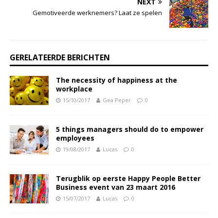
NEXT
Gemotiveerde werknemers? Laat ze spelen
GERELATEERDE BERICHTEN
The necessity of happiness at the
workplace
15/10/2017
Gea Peper
0
5 things managers should do to empower
employees
19/08/2017
Lucas
0
Terugblik op eerste Happy People Better
Business event van 23 maart 2016
15/07/2017
Lucas
0