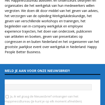
Het HappinessBureau adviseert en ondersteunt bedrijven en
organisaties die het werkgeluk van hun medewerkers willen
vergroten. We doen dit door middel van het geven van advies,
het verzorgen van de opleiding
Werkgelukdeskundige,
het
geven van verschillende
workshops en trainingen
, het
begeleiden van in-company werkgeluk en employee
experience
trajecten
, het doen van
onderzoek
, publiceren
van
artikelen
en
boeken
, geven van
presentaties
op
congressen in en buiten Nederland en het organiseren van het
grootste jaarlijkse event over werkgeluk in Nederland:
Happy
People Better Business
.
MELD JE AAN VOOR ONZE NIEUWSBRIEF!
Vul hieronder je e-mailadres in
*
Ja, ik wil graag de Nieuwsbrief ontvangen van het
HappinessBureau (Je kunt je op elk moment afmelden).