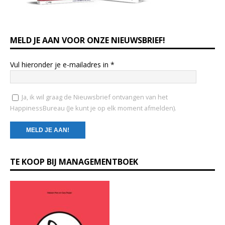
MELD JE AAN VOOR ONZE NIEUWSBRIEF!
Vul hieronder je e-mailadres in
*
Ja, ik wil graag de Nieuwsbrief ontvangen van het
HappinessBureau (Je kunt je op elk moment afmelden).
C
TE KOOP BIJ MANAGEMENTBOEK
o
n
s
t
a
n