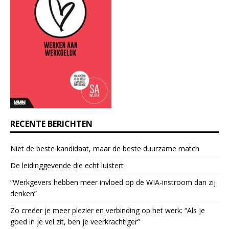
t
C
o
n
t
a
c
t
U
s
e
RECENTE BERICHTEN
.
P
Niet de beste kandidaat, maar de beste duurzame match
l
e
De leidinggevende die echt luistert
a
“Werkgevers hebben meer invloed op de WIA-instroom dan zij
s
denken”
e
l
Zo creëer je meer plezier en verbinding op het werk: “Als je
e
goed in je vel zit, ben je veerkrach­tiger”
a