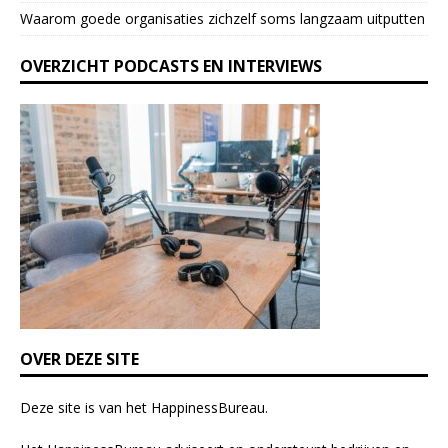
Waarom goede organisaties zichzelf soms langzaam uitputten
v
e
OVERZICHT PODCASTS EN INTERVIEWS
t
h
i
s
f
i
e
l
d
b
l
a
n
k
OVER DEZE SITE
.
Deze site is van het
HappinessBureau
.