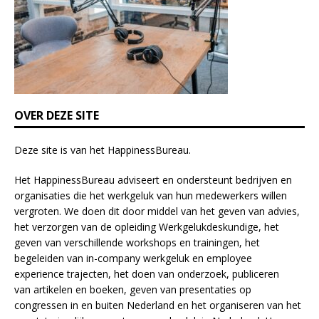
e
l
d
b
l
a
n
k
OVER DEZE SITE
.
Deze site is van het
HappinessBureau
.
Het HappinessBureau adviseert en ondersteunt bedrijven en
organisaties die het werkgeluk van hun medewerkers willen
vergroten. We doen dit door middel van het geven van advies,
het verzorgen van de opleiding
Werkgelukdeskundige,
het
geven van verschillende
workshops en trainingen
, het
begeleiden van in-company werkgeluk en employee
experience
trajecten
, het doen van
onderzoek
, publiceren
van
artikelen
en
boeken
, geven van
presentaties
op
congressen in en buiten Nederland en het organiseren van het