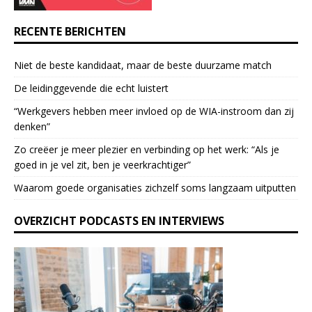
s
e
RECENTE BERICHTEN
.
P
Niet de beste kandidaat, maar de beste duurzame match
l
e
De leidinggevende die echt luistert
a
“Werkgevers hebben meer invloed op de WIA-instroom dan zij
s
denken”
e
l
Zo creëer je meer plezier en verbinding op het werk: “Als je
e
goed in je vel zit, ben je veerkrach­tiger”
a
Waarom goede organisaties zichzelf soms langzaam uitputten
v
e
OVERZICHT PODCASTS EN INTERVIEWS
t
h
i
s
f
i