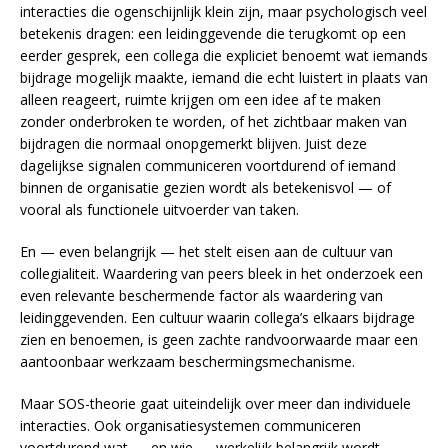
interacties die ogenschijnlijk klein zijn, maar psychologisch veel
betekenis dragen: een leidinggevende die terugkomt op een
eerder gesprek, een collega die expliciet benoemt wat iemands
bijdrage mogelijk maakte, iemand die echt luistert in plaats van
alleen reageert, ruimte krijgen om een idee af te maken
zonder onderbroken te worden, of het zichtbaar maken van
bijdragen die normaal onopgemerkt blijven. Juist deze
dagelijkse signalen communiceren voortdurend of iemand
binnen de organisatie gezien wordt als betekenisvol — of
vooral als functionele uitvoerder van taken.
En — even belangrijk — het stelt eisen aan de cultuur van
collegialiteit. Waardering van peers bleek in het onderzoek een
even relevante beschermende factor als waardering van
leidinggevenden. Een cultuur waarin collega’s elkaars bijdrage
zien en benoemen, is geen zachte randvoorwaarde maar een
aantoonbaar werkzaam beschermingsmechanisme.
Maar SOS-theorie gaat uiteindelijk over meer dan individuele
interacties. Ook organisatiesystemen communiceren
voortdurend wat — en wie — werkelijk belangrijk wordt