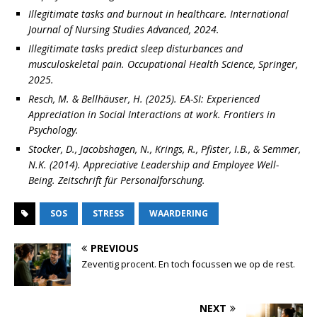
Illegitimate tasks and burnout in healthcare. International
Journal of Nursing Studies Advanced, 2024.
Illegitimate tasks predict sleep disturbances and
musculoskeletal pain. Occupational Health Science, Springer,
2025.
Resch, M. & Bellhäuser, H. (2025). EA-SI: Experienced
Appreciation in Social Interactions at work. Frontiers in
Psychology.
Stocker, D., Jacobshagen, N., Krings, R., Pfister, I.B., & Semmer,
N.K. (2014). Appreciative Leadership and Employee Well-
Being. Zeitschrift für Personalforschung.
SOS
STRESS
WAARDERING
PREVIOUS
Zeventig procent. En toch focussen we op de rest.
NEXT