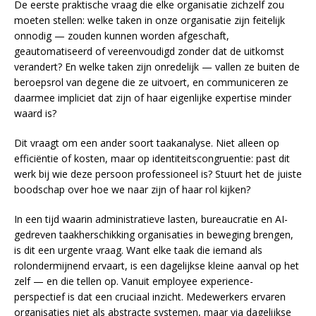
De eerste praktische vraag die elke organisatie zichzelf zou
moeten stellen: welke taken in onze organisatie zijn feitelijk
onnodig — zouden kunnen worden afgeschaft,
geautomatiseerd of vereenvoudigd zonder dat de uitkomst
verandert? En welke taken zijn onredelijk — vallen ze buiten de
beroepsrol van degene die ze uitvoert, en communiceren ze
daarmee impliciet dat zijn of haar eigenlijke expertise minder
waard is?
Dit vraagt om een ander soort taakanalyse. Niet alleen op
efficiëntie of kosten, maar op identiteitscongruentie: past dit
werk bij wie deze persoon professioneel is? Stuurt het de juiste
boodschap over hoe we naar zijn of haar rol kijken?
In een tijd waarin administratieve lasten, bureaucratie en AI-
gedreven taakherschikking organisaties in beweging brengen,
is dit een urgente vraag. Want elke taak die iemand als
rolondermijnend ervaart, is een dagelijkse kleine aanval op het
zelf — en die tellen op. Vanuit employee experience-
perspectief is dat een cruciaal inzicht. Medewerkers ervaren
organisaties niet als abstracte systemen, maar via dagelijkse