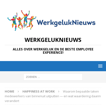
WERKGELUKNIEUWS
ALLES OVER WERKGELUK EN DE BESTE EMPLOYEE
EXPERIENCE!
HOME
HAPPINESS AT WORK
Waarom bepaalde taken
medewerkers van binnenuit uitputten — en wat waardering daarin
verandert