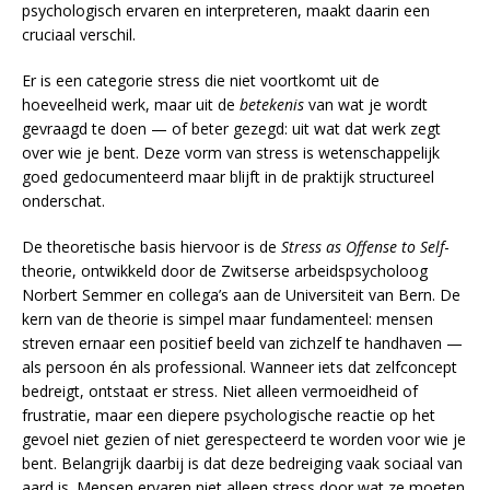
psychologisch ervaren en interpreteren, maakt daarin een
cruciaal verschil.
Er is een categorie stress die niet voortkomt uit de
hoeveelheid werk, maar uit de
betekenis
van wat je wordt
gevraagd te doen — of beter gezegd: uit wat dat werk zegt
over wie je bent. Deze vorm van stress is wetenschappelijk
goed gedocumenteerd maar blijft in de praktijk structureel
onderschat.
De theoretische basis hiervoor is de
Stress as Offense to Self
-
theorie, ontwikkeld door de Zwitserse arbeidspsycholoog
Norbert Semmer en collega’s aan de Universiteit van Bern. De
kern van de theorie is simpel maar fundamenteel: mensen
streven ernaar een positief beeld van zichzelf te handhaven —
als persoon én als professional. Wanneer iets dat zelfconcept
bedreigt, ontstaat er stress. Niet alleen vermoeidheid of
frustratie, maar een diepere psychologische reactie op het
gevoel niet gezien of niet gerespecteerd te worden voor wie je
bent. Belangrijk daarbij is dat deze bedreiging vaak sociaal van
aard is. Mensen ervaren niet alleen stress door wat ze moeten