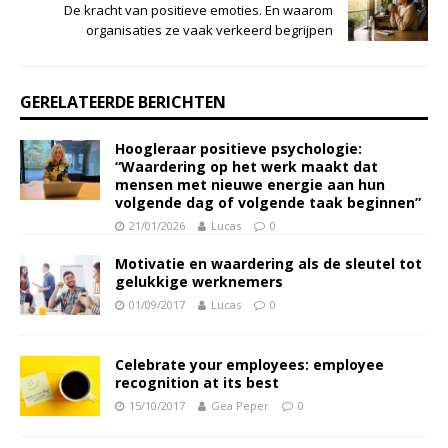
De kracht van positieve emoties. En waarom
organisaties ze vaak verkeerd begrijpen
GERELATEERDE BERICHTEN
Hoogleraar positieve psychologie:
“Waardering op het werk maakt dat
mensen met nieuwe energie aan hun
volgende dag of volgende taak beginnen”
21/01/2026
Lucas
0
Motivatie en waardering als de sleutel tot
gelukkige werknemers
01/09/2017
Lucas
0
Celebrate your employees: employee
recognition at its best
15/10/2017
Gea Peper
0