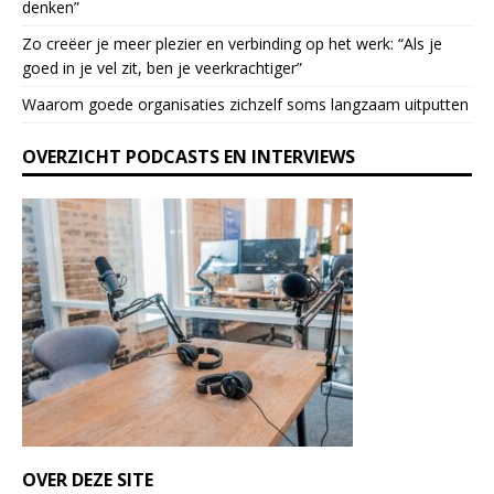
denken”
e
l
Zo creëer je meer plezier en verbinding op het werk: “Als je
e
goed in je vel zit, ben je veerkrach­tiger”
a
Waarom goede organisaties zichzelf soms langzaam uitputten
v
e
OVERZICHT PODCASTS EN INTERVIEWS
t
h
i
s
f
i
e
l
d
b
l
a
n
k
OVER DEZE SITE