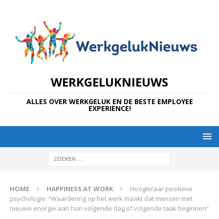
WERKGELUKNIEUWS
ALLES OVER WERKGELUK EN DE BESTE EMPLOYEE
EXPERIENCE!
HOME
HAPPINESS AT WORK
Hoogleraar positieve
psychologie: “Waardering op het werk maakt dat mensen met
nieuwe energie aan hun volgende dag of volgende taak beginnen”