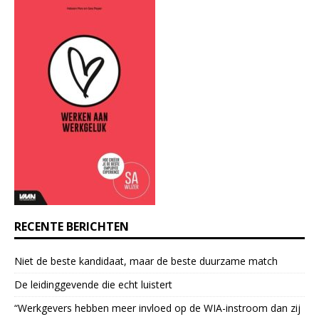
t
a
n
t
C
o
n
t
a
c
t
U
s
e
RECENTE BERICHTEN
.
P
Niet de beste kandidaat, maar de beste duurzame match
l
e
De leidinggevende die echt luistert
a
“Werkgevers hebben meer invloed op de WIA-instroom dan zij
s