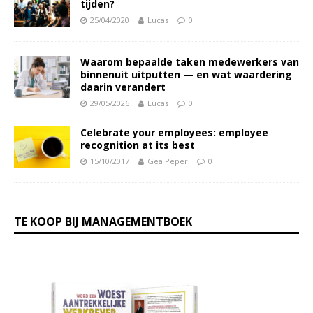
tijden?
25/04/2020
Lucas
0
Waarom bepaalde taken medewerkers van
binnenuit uitputten — en wat waardering
daarin verandert
29/05/2026
Lucas
0
Celebrate your employees: employee
recognition at its best
15/10/2017
Gea Peper
0
TE KOOP BIJ MANAGEMENTBOEK