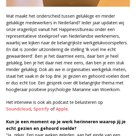
Wat maakt het onderscheid tussen gelukkige en minder
gelukkige medewerkers in Nederland? Ieder jaar updaten wij
onze vragenlijst vanuit het HappinessBureau onder een
representatieve steekproef van Nederlandse werknemers,
waarbij we kijken naar de belangrijkste werkgelukvoorspellers.
En dat is zonder uitzondering de stelling ‘Ik voel me echt
gewaardeerd’. Ben je het daarmee eens, daar ben je heel
gelukkig, ben je het daar niet mee eens, dan ben je een stuk
minder gelukkig. Ook als we in organisaties werkgeluk meten,
staat het vaak in de top drie. Je gezien en gehoord voelen doet
er dus echt toe. Een gesprek over dit belangrijke thema met
hoogleraar positieve psychologie Marianne van Woerkom.
Het interview is ook als podcast te beluisteren op
Soundcloud
,
Spotify
of
Apple
.
Kun je een moment op je werk herinneren waarop jij je
echt gezien en gehoord voelde?
“Ja, zeker. Een paar weken geleden, aan het einde van een