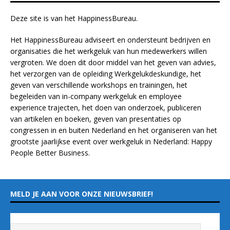
.
Deze site is van het
HappinessBureau
.
Het HappinessBureau adviseert en ondersteunt bedrijven en
organisaties die het werkgeluk van hun medewerkers willen
vergroten. We doen dit door middel van het geven van advies,
het verzorgen van de opleiding
Werkgelukdeskundige,
het
geven van verschillende
workshops en trainingen
, het
begeleiden van in-company werkgeluk en employee
experience
trajecten
, het doen van
onderzoek
, publiceren
van
artikelen
en
boeken
, geven van
presentaties
op
congressen in en buiten Nederland en het organiseren van het
grootste jaarlijkse event over werkgeluk in Nederland:
Happy
People Better Business
.
MELD JE AAN VOOR ONZE NIEUWSBRIEF!
Vul hieronder je e-mailadres in
*