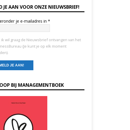
D JE AAN VOOR ONZE NIEUWSBRIEF!
ieronder je e-mailadres in
*
, ik wil graag de Nieuwsbrief ontvangen van het
nessBureau (Je kunt je op elk moment
den).
KOOP BIJ MANAGEMENTBOEK