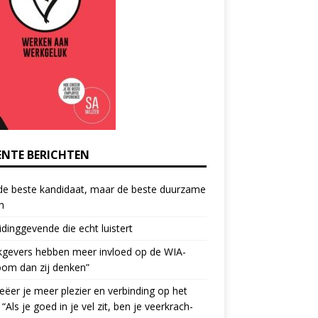
ENTE BERICHTEN
de beste kandidaat, maar de beste duurzame
h
idinggevende die echt luistert
kgevers hebben meer invloed op de WIA-
oom dan zij denken”
eëer je meer plezier en verbinding op het
 “Als je goed in je vel zit, ben je veerkrach­