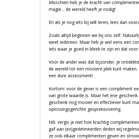
Misschien heb je de kracht van complimenten a
magie… de wereld heeft je nodig!
En als je nog iets bij wilt leren, lees dan voor
Zoals altijd beginnen we bij ons zelf. Natuur
weet iedereen. Maar heb je wel eens een com
Iets waar je goed in bleek te zijn en dat voo
Voor de ander was dat bijzonder. Je ontdekte
de wereld tot een mooiere plek kunt maken
een dure assessment!
Kortom: voor de gever is een compliment een
van grote waarde is. Maar het ene geschenk i
geschenk nog mooier en effectiever kunt mak
oplossingsgerichte gespreksvoering.
NB: vergis je niet hoe krachtig complimenten 
gaf aan (ex)gedetineerden deden wij regelma
ze ook elkaar complimenten geven en strooiden