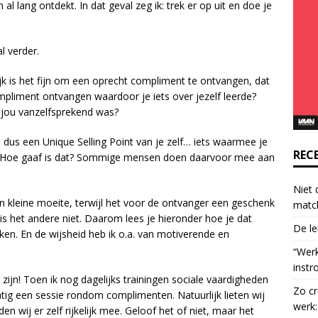
l lang ontdekt. In dat geval zeg ik: trek er op uit en doe je
o
n
t
al verder.
a
c
lijk is het fijn om een oprecht compliment te ontvangen, dat
t
pliment ontvangen waardoor je iets over jezelf leerde?
U
r jou vanzelfsprekend was?
s
e
 dus een Unique Selling Point van je zelf… iets waarmee je
.
REC
. Hoe gaaf is dat? Sommige mensen doen daarvoor mee aan
P
l
Niet 
e
 kleine moeite, terwijl het voor de ontvanger een geschenk
matc
a
s het andere niet. Daarom lees je hieronder hoe je dat
De le
s
en. En de wijsheid heb ik o.a. van motiverende en
e
“Wer
l
instr
e
zijn! Toen ik nog dagelijks trainingen sociale vaardigheden
Zo cr
a
tig een sessie rondom complimenten. Natuurlijk lieten wij
werk:
v
 wij er zelf rijkelijk mee. Geloof het of niet, maar het