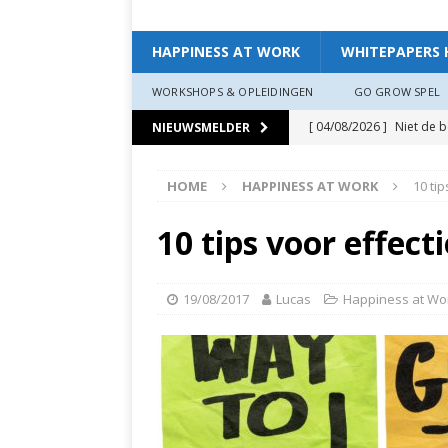
HAPPINESS AT WORK
WHITEPAPERS 
WORKSHOPS & OPLEIDINGEN
GO GROW SPEL
[ 04/08/2026 ]
Niet de 
NIEUWSMELDER
EXPERIENCE
HOME
HAPPINESS AT WORK
10 ti
[ 11/07/2026 ]
De leidin
[ 07/07/2026 ]
“Werkgev
10 tips voor effec
HAPPINESS AT WORK
[ 19/06/2026 ]
Zo creëer
19/08/2017
Lucas
Happiness at Wo
zit, ben je veerkrach­tige
[ 19/06/2026 ]
Waarom g
HAPPINESS AT WORK
[ 13/03/2026 ]
Verdiepi