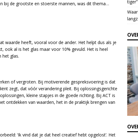
tiger”
e
en bij de grootste en stoerste mannen, was dit thema…
t
Waar
h
langz
i
s
OVE
f
at waarde heeft, vooral voor de ander. Het helpt dus als je
i
kt, ook al is het glas maar voor 10% gevuld. Het is heel
e
n het glas.
l
d
b
l
erken of vergroten. Bij motiverende gespreksvoering is dat
a
iënt zegt, dat vóór verandering pleit. Bij oplossingsgerichte
n
oplossingen, kleine stapjes in de goede richting. Bij ACT is
k
het ontdekken van waarden, het in de praktijk brengen van
.
OVER
rbeeld: ‘Ik vind dat je dat heel creatief hebt opgelost’. Het