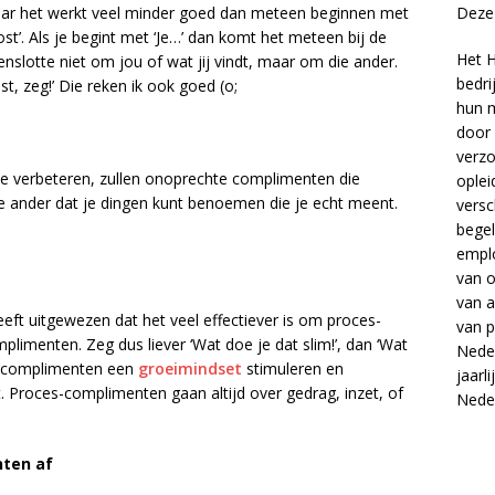
Deze 
t, maar het werkt veel minder goed dan meteen beginnen met
elost’. Als je begint met ‘Je…’ dan komt het meteen bij de
Het H
tenslotte niet om jou of wat jij vindt, maar om die ander.
bedri
st, zeg!’ Die reken ik ook goed (o;
hun m
door 
verzo
ie verbeteren, zullen onoprechte complimenten die
oplei
 de ander dat je dingen kunt benoemen die je echt meent.
versc
begel
empl
van
o
van
a
t uitgewezen dat het veel effectiever is om proces-
van
p
imenten. Zeg dus liever ‘Wat doe je dat slim!’, dan ‘Wat
Neder
ces-complimenten een
groeimindset
stimuleren en
jaarl
Proces-complimenten gaan altijd over gedrag, inzet, of
Nede
nten af