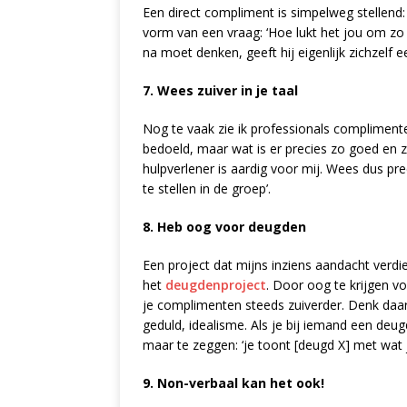
Een direct compliment is simpelweg stellend: 
vorm van een vraag: ‘Hoe lukt het jou om zo
na moet denken, geeft hij eigenlijk zichzelf 
7. Wees zuiver in je taal
Nog te vaak zie ik professionals complimenten 
bedoeld, maar wat is er precies zo goed en z
hulpverlener is aardig voor mij. Wees dus pre
te stellen in de groep’.
8. Heb oog voor deugden
Een project dat mijns inziens aandacht verdi
het
deugdenproject
. Door oog te krijgen v
je complimenten steeds zuiverder. Denk daarbi
geduld, idealisme. Als je bij iemand een deu
maar te zeggen: ‘je toont [deugd X] met wat j
9. Non-verbaal kan het ook!