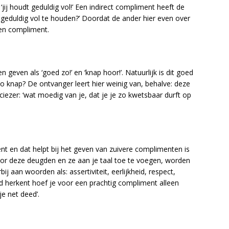
‘jij houdt geduldig vol!’ Een indirect compliment heeft de
 geduldig vol te houden?’ Doordat de ander hier even over
een compliment.
geven als ‘goed zo!’ en ‘knap hoor!’. Natuurlijk is dit goed
o knap? De ontvanger leert hier weinig van, behalve: deze
ciezer: ‘wat moedig van je, dat je je zo kwetsbaar durft op
ent en dat helpt bij het geven van zuivere complimenten is
oor deze deugden en ze aan je taal toe te voegen, worden
j aan woorden als: assertiviteit, eerlijkheid, respect,
gd herkent hoef je voor een prachtig compliment alleen
e net deed’.