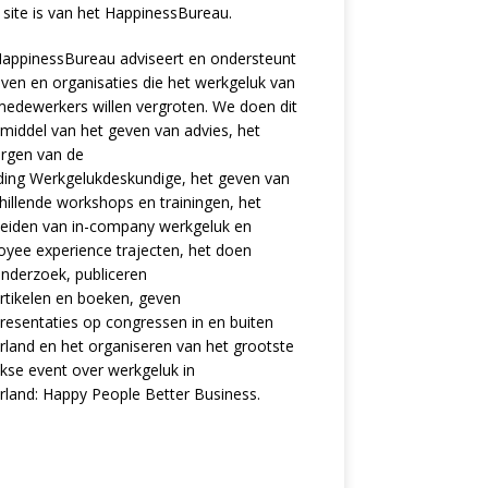
site is van het
HappinessBureau
.
appinessBureau adviseert en ondersteunt
jven en organisaties die het werkgeluk van
edewerkers willen vergroten. We doen dit
middel van het geven van advies, het
rgen van de
ding
Werkgelukdeskundige,
het geven van
hillende
workshops en trainingen
, het
eiden van in-company werkgeluk en
oyee experience
trajecten
, het doen
nderzoek
, publiceren
rtikelen
en
boeken
, geven
resentaties
op congressen in en buiten
land en het organiseren van het grootste
ijkse event over werkgeluk in
rland:
Happy People Better Business
.