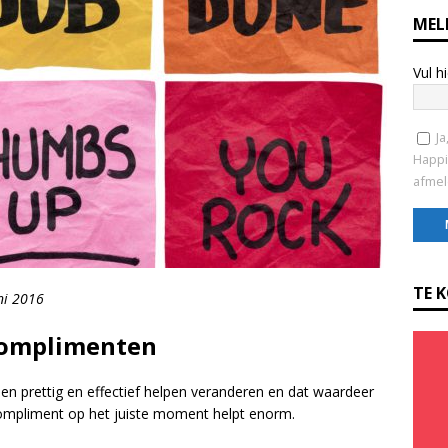
MEL
Vul h
Ja
Happi
afmel
C
o
TE 
ni 2016
n
s
 complimenten
t
a
ensen prettig en effectief helpen veranderen en dat waardeer
n
te compliment op het juiste moment helpt enorm.
t
C