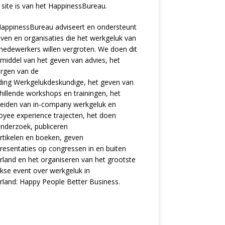
site is van het
HappinessBureau
.
appinessBureau adviseert en ondersteunt
jven en organisaties die het werkgeluk van
edewerkers willen vergroten. We doen dit
middel van het geven van advies, het
rgen van de
ding
Werkgelukdeskundige,
het geven van
hillende
workshops en trainingen
, het
eiden van in-company werkgeluk en
oyee experience
trajecten
, het doen
nderzoek
, publiceren
rtikelen
en
boeken
, geven
resentaties
op congressen in en buiten
land en het organiseren van het grootste
ijkse event over werkgeluk in
rland:
Happy People Better Business
.