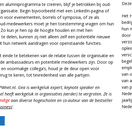
Deze 
en alumniprogramma te creëren, blijf je betrokken bij oud-
organisatie. Begin bijvoorbeeld met een LinkedIn-pagina of
Het H
en voor evenementen, borrels of symposia, of ze als
bedri
 oud-medewerkers moet je hen toestemming vragen om hun
hun m
. Zo kun je hen op de hoogte houden en met hen
door 
 delen, kunnen zij niet alleen zelf een potentiële nieuwe
verzo
it hun netwerk aandragen voor openstaande functies.
oplei
versc
t einde te betekenen van de relatie tussen de organisatie en
begel
ede ambassadeurs en potentiële medewerkers zijn. Door op
empl
en voormalige collega’s, houd je de deur open voor
van
o
g te keren, tot tevredenheid van alle partijen.
van
a
van
p
 PWnet.nl. Gea is werkgeluk expert, keynote speaker en
Neder
oel heeft werkgeluk in organisaties (verder) te vergroten. Ze is
jaarl
ndige
aan diverse hogescholen en co-auteur van de bestseller
Nede
usiness
’.
D