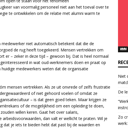
. Om open te staan voor het fenomeen
o
gkeer van voormalig personeel niet aan het toeval over te
n
rategie te ontwikkelen om de relatie met alumni warm te
t
a
c
t
U
een medewerker niet automatisch betekent dat die de
s
oorgoed de rug heeft toegekeerd. Mensen vertrekken om
e
rt er – zeker in deze tijd – gewoon bij. Dat is heel normaal
.
REC
jf geïnteresseerd in wat oud-werknemers doen en praat op
P
an huidige medewerkers weten dat de organisatie
l
Niet 
e
matc
a
m mensen vertrekken. Als ze uit onvrede of zelfs frustratie
De le
s
ndergewaardeerd of niet gehoord voelen of omdat ze
e
ganisatiecultuur – is dat geen goed teken. Maar krijgen ze
“Wer
l
arrièrekans of de mogelijkheid om een opleiding te doen,
instr
e
 zouden willen keren. Gaat het over salaris,
Zo cr
a
arbeidsvoorwaarden, dan valt er wellicht te praten. Wil je
werk:
v
dat je iets te bieden hebt dat past bij de waarden en