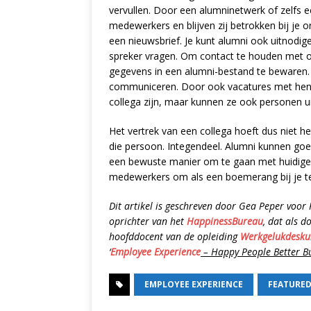
vervullen. Door een alumninetwerk of zelfs e
medewerkers en blijven zij betrokken bij je 
een nieuwsbrief. Je kunt alumni ook uitnodig
spreker vragen. Om contact te houden met
gegevens in een alumni-bestand te bewaren
communiceren. Door ook vacatures met hen te
collega zijn, maar kunnen ze ook personen u
Het vertrek van een collega hoeft dus niet he
die persoon. Integendeel. Alumni kunnen go
een bewuste manier om te gaan met huidige 
medewerkers om als een boemerang bij je teru
Dit artikel is geschreven door Gea Peper voor
oprichter van het
HappinessBureau
, dat als d
hoofddocent van de opleiding
Werkgelukdesku
‘
Employee Experience
– Happy People Better B
EMPLOYEE EXPERIENCE
FEATURE