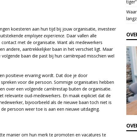
tiger”
e
t
Waar
h
langz
i
gen koesteren aan hun tijd bij jouw organisatie, investeer
s
OVE
 uitstekende
employee experience
. Daar vallen alle
f
 contact met de organisatie. Want als medewerkers
i
en andere, aantrekkelijker baan in het verschiet ligt. Maar
e
 volgende baan die past bij hun carrièrepad misschien wel
l
d
b
n positieve ervaring wordt. Dat doe je door
l
te spreken voor die persoon. Sommige organisaties hebben
a
 over een volgende carrièrestap buiten de organisatie.
n
met relevante oud-medewerkers. En maak expliciet dat de
k
medewerker, bijvoorbeeld als de nieuwe baan toch niet is
.
s de persoon weer toe is aan een nieuwe uitdaging.
OVER
nutte manier om hun merk te promoten en vacatures te