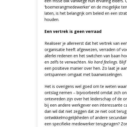
een frisse blik vanwege hun ervaring elders
‘boemerangmedewerker’ en de mogelijke teru
laten, is het belangrijk om beleid en een st
houden.
Een vertrek is geen verraad
Realiseer je allereerst dat het vertrek van 
organisatie heeft afgewezen, verraden of v
allerlei redenen en het switchen van baan hoo
en zelfs te verwachten.
No hard feelings
. Bli
een positieve manier over hen. Zo laat je a
ontspannen omgaat met baanwisselingen.
Het is overigens wel goed om te weten waaró
ontslag nemen – bijvoorbeeld omdat zich o
ontevreden zijn over het leiderschap of de or
bij een andere werkgever een interessante c
dan wil dat niet zeggen dat ze niet ooit terug
ontwikkelmogelijkheden of andere secundaire 
een specifieke medewerker terugvragen? Zorg 