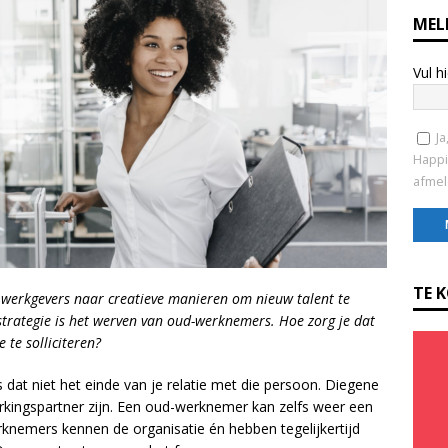
MEL
Vul h
Ja
Happi
afmel
C
o
TE 
n werkgevers naar creatieve manieren om nieuw talent te
n
strategie is het werven van oud-werknemers. Hoe zorg je dat
s
e te solliciteren?
t
a
 dat niet het einde van je relatie met die persoon. Diegene
n
rkingspartner zijn. Een oud-werknemer kan zelfs weer een
t
knemers kennen de organisatie én hebben tegelijkertijd
C