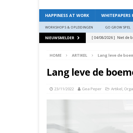
HAPPINESS AT WORK
WHITEPAPERS 
WORKSHOPS & OPLEIDINGEN
GO GROW SPEL
[ 04/08/2026 ]
Niet de 
NIEUWSMELDER
EXPERIENCE
HOME
ARTIKEL
Lang leve de bo
[ 11/07/2026 ]
De leidin
[ 07/07/2026 ]
“Werkgev
Lang leve de boe
HAPPINESS AT WORK
[ 19/06/2026 ]
Zo creëer
23/11/2022
Gea Peper
Artikel
,
Orga
zit, ben je veerkrach­tige
[ 19/06/2026 ]
Waarom g
HAPPINESS AT WORK
[ 13/03/2026 ]
Verdiepi