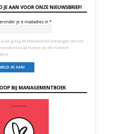
D JE AAN VOOR ONZE NIEUWSBRIEF!
ieronder je e-mailadres in
*
, ik wil graag de Nieuwsbrief ontvangen van het
nessBureau (Je kunt je op elk moment
den).
KOOP BIJ MANAGEMENTBOEK