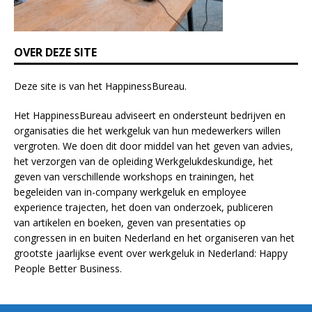
l
a
n
k
OVER DEZE SITE
.
Deze site is van het
HappinessBureau
.
Het HappinessBureau adviseert en ondersteunt bedrijven en
organisaties die het werkgeluk van hun medewerkers willen
vergroten. We doen dit door middel van het geven van advies,
het verzorgen van de opleiding
Werkgelukdeskundige,
het
geven van verschillende
workshops en trainingen
, het
begeleiden van in-company werkgeluk en employee
experience
trajecten
, het doen van
onderzoek
, publiceren
van
artikelen
en
boeken
, geven van
presentaties
op
congressen in en buiten Nederland en het organiseren van het
grootste jaarlijkse event over werkgeluk in Nederland:
Happy
People Better Business
.