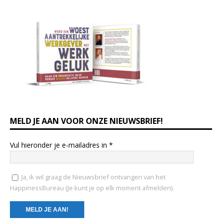
MELD JE AAN VOOR ONZE NIEUWSBRIEF!
Vul hieronder je e-mailadres in
*
Ja, ik wil graag de Nieuwsbrief ontvangen van het
HappinessBureau (Je kunt je op elk moment afmelden).