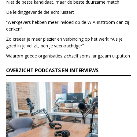
Niet de beste kandidaat, maar de beste duurzame match
l
e
De leidinggevende die echt luistert
a
“Werkgevers hebben meer invloed op de WIA-instroom dan zij
s
denken”
e
l
Zo creëer je meer plezier en verbinding op het werk: “Als je
e
goed in je vel zit, ben je veerkrach­tiger”
a
Waarom goede organisaties zichzelf soms langzaam uitputten
v
e
OVERZICHT PODCASTS EN INTERVIEWS
t
h
i
s
f
i
e
l
d
b