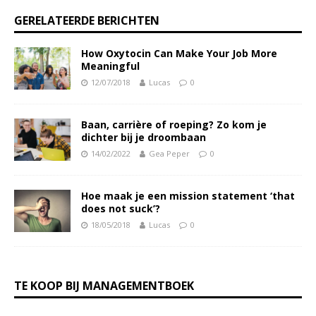
GERELATEERDE BERICHTEN
How Oxytocin Can Make Your Job More
Meaningful
12/07/2018
Lucas
0
Baan, carrière of roeping? Zo kom je
dichter bij je droombaan
14/02/2022
Gea Peper
0
Hoe maak je een mission statement ‘that
does not suck’?
18/05/2018
Lucas
0
TE KOOP BIJ MANAGEMENTBOEK