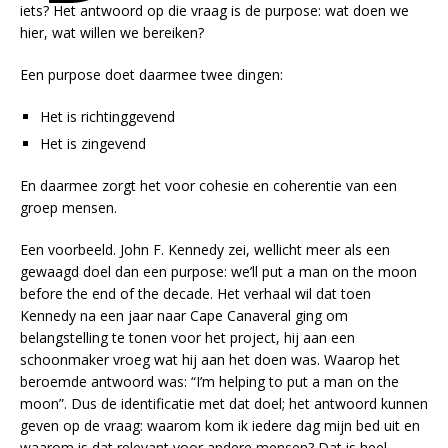
iets? Het antwoord op die vraag is de purpose: wat doen we
hier, wat willen we bereiken?
Een purpose doet daarmee twee dingen:
Het is richtinggevend
Het is zingevend
En daarmee zorgt het voor cohesie en coherentie van een
groep mensen.
Een voorbeeld. John F. Kennedy zei, wellicht meer als een
gewaagd doel dan een purpose: we’ll put a man on the moon
before the end of the decade. Het verhaal wil dat toen
Kennedy na een jaar naar Cape Canaveral ging om
belangstelling te tonen voor het project, hij aan een
schoonmaker vroeg wat hij aan het doen was. Waarop het
beroemde antwoord was: “I’m helping to put a man on the
moon”. Dus de identificatie met dat doel; het antwoord kunnen
geven op de vraag: waarom kom ik iedere dag mijn bed uit en
waarom is dat relevant voor andere mensen? Dat is heel