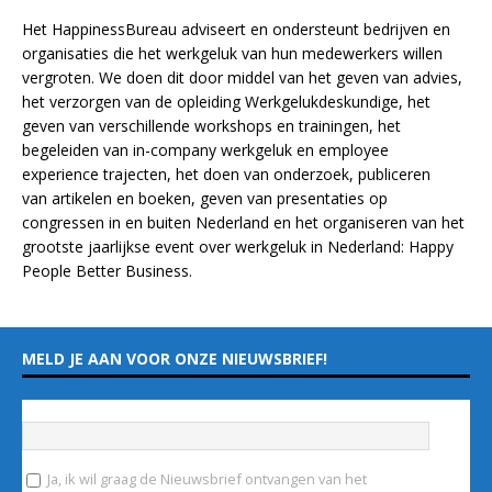
Het HappinessBureau adviseert en ondersteunt bedrijven en
organisaties die het werkgeluk van hun medewerkers willen
vergroten. We doen dit door middel van het geven van advies,
het verzorgen van de opleiding
Werkgelukdeskundige,
het
geven van verschillende
workshops en trainingen
, het
begeleiden van in-company werkgeluk en employee
experience
trajecten
, het doen van
onderzoek
, publiceren
van
artikelen
en
boeken
, geven van
presentaties
op
congressen in en buiten Nederland en het organiseren van het
grootste jaarlijkse event over werkgeluk in Nederland:
Happy
People Better Business
.
MELD JE AAN VOOR ONZE NIEUWSBRIEF!
Vul hieronder je e-mailadres in
*
Ja, ik wil graag de Nieuwsbrief ontvangen van het