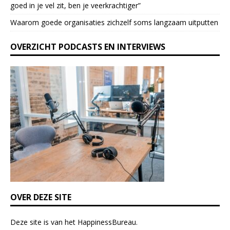
e
goed in je vel zit, ben je veerkrach­tiger”
a
Waarom goede organisaties zichzelf soms langzaam uitputten
v
e
OVERZICHT PODCASTS EN INTERVIEWS
t
h
i
s
f
i
e
l
d
b
l
a
n
k
OVER DEZE SITE
.
Deze site is van het
HappinessBureau
.