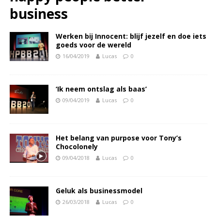
business
Werken bij Innocent: blijf jezelf en doe iets
goeds voor de wereld
16/04/2019
Lucas
0
‘Ik neem ontslag als baas’
09/04/2019
Lucas
0
Het belang van purpose voor Tony’s
Chocolonely
09/04/2018
Lucas
0
Geluk als businessmodel
26/03/2018
Lucas
0