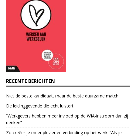
n
t
C
o
n
t
a
c
t
U
s
e
RECENTE BERICHTEN
.
P
Niet de beste kandidaat, maar de beste duurzame match
l
e
De leidinggevende die echt luistert
a
“Werkgevers hebben meer invloed op de WIA-instroom dan zij
s
denken”
e
l
Zo creëer je meer plezier en verbinding op het werk: “Als je