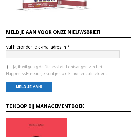
MELD JE AAN VOOR ONZE NIEUWSBRIEF!
Vul hieronder je e-mailadres in
*
Ja, ik wil graag de Nieuwsbrief ontvangen van het
HappinessBureau (Je kunt je op elk moment afmelden).
C
TE KOOP BIJ MANAGEMENTBOEK
o
n
s
t
a