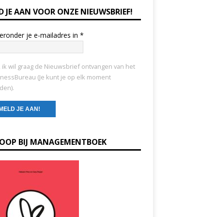
D JE AAN VOOR ONZE NIEUWSBRIEF!
ieronder je e-mailadres in
*
, ik wil graag de Nieuwsbrief ontvangen van het
nessBureau (Je kunt je op elk moment
den).
KOOP BIJ MANAGEMENTBOEK