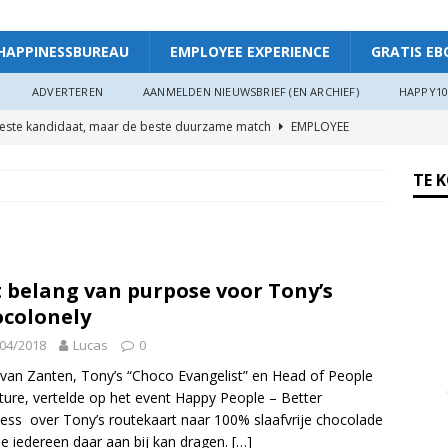
HAPPINESSBUREAU
EMPLOYEE EXPERIENCE
GRATIS EB
ADVERTEREN
AANMELDEN NIEUWSBRIEF (EN ARCHIEF)
HAPPY10
beste kandidaat, maar de beste duurzame match
EMPLOYEE
TE 
ggevende die echt luistert
HAPPINESS AT WORK
ers hebben meer invloed op de WIA-instroom dan zij denken”
 belang van purpose voor Tony’s
 je meer plezier en verbinding op het werk: “Als je goed in je vel
colonely
r”
ARTIKEL
04/2018
Lucas
0
oede organisaties zichzelf soms langzaam uitputten
van Zanten, Tony’s “Choco Evangelist” en Head of People
ture, vertelde op het event Happy People – Better
ess over Tony’s routekaart naar 100% slaafvrije chocolade
ngsdag Werkgeluk op 17 juni 2026!
HAPPINESS AT WORK
e iedereen daar aan bij kan dragen.
[…]