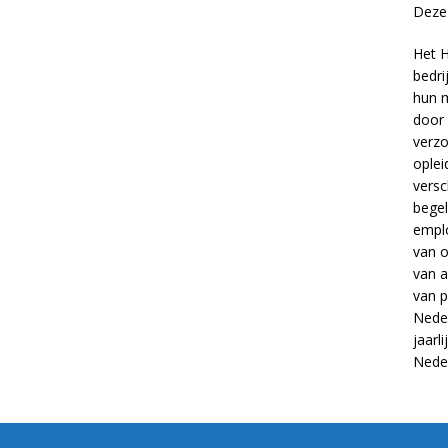
Deze 
Het H
bedri
hun m
door 
verzo
oplei
versc
begel
empl
van
o
van
a
van
p
Neder
jaarl
Nede