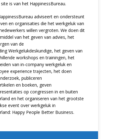
site is van het
HappinessBureau
.
appinessBureau adviseert en ondersteunt
jven en organisaties die het werkgeluk van
edewerkers willen vergroten. We doen dit
middel van het geven van advies, het
rgen van de
ding
Werkgelukdeskundige,
het geven van
hillende
workshops en trainingen
, het
eiden van in-company werkgeluk en
oyee experience
trajecten
, het doen
nderzoek
, publiceren
rtikelen
en
boeken
, geven
resentaties
op congressen in en buiten
land en het organiseren van het grootste
ijkse event over werkgeluk in
rland:
Happy People Better Business
.