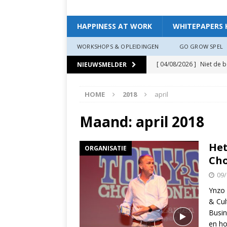
HAPPINESS AT WORK
WHITEPAPERS 
WORKSHOPS & OPLEIDINGEN
GO GROW SPEL
[ 04/08/2026 ]
Niet de 
NIEUWSMELDER
EXPERIENCE
HOME
2018
april
[ 11/07/2026 ]
De leidin
[ 07/07/2026 ]
“Werkgev
Maand:
april 2018
HAPPINESS AT WORK
Het
ORGANISATIE
[ 19/06/2026 ]
Zo creëer
Cho
zit, ben je veerkrach­tige
09/
[ 19/06/2026 ]
Waarom g
Ynzo 
& Cul
HAPPINESS AT WORK
Busin
[ 13/03/2026 ]
Verdiepi
en ho