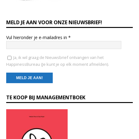
MELD JE AAN VOOR ONZE NIEUWSBRIEF!
Vul hieronder je e-mailadres in
*
Ja, ik wil graag de Nieuwsbrief ontvangen van het
HappinessBureau (Je kunt je op elk moment afmelden).
C
TE KOOP BIJ MANAGEMENTBOEK
o
n
s
t
a
n
t