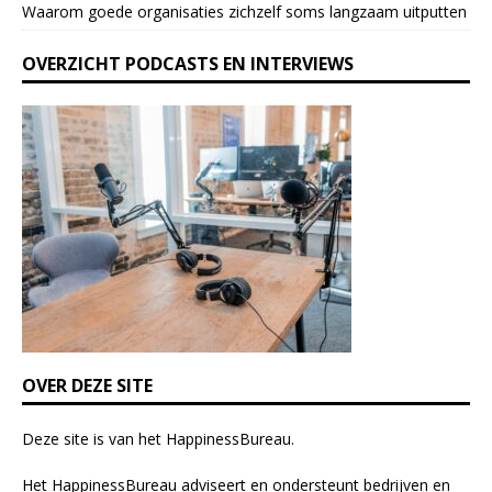
Waarom goede organisaties zichzelf soms langzaam uitputten
v
e
OVERZICHT PODCASTS EN INTERVIEWS
t
h
i
s
f
i
e
l
d
b
l
a
n
k
OVER DEZE SITE
.
Deze site is van het
HappinessBureau
.
Het HappinessBureau adviseert en ondersteunt bedrijven en