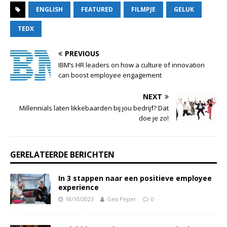
ENGLISH
FEATURED
FILMPJE
GELUK
TEDX
PREVIOUS
IBM’s HR leaders on how a culture of innovation
can boost employee engagement
NEXT
Millennials laten likkebaarden bij jou bedrijf? Dat
doe je zo!
GERELATEERDE BERICHTEN
In 3 stappen naar een positieve employee
experience
18/10/2023
Gea Peper
0