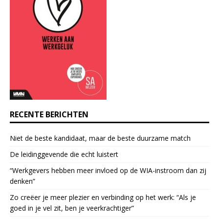
C
o
n
t
a
c
t
U
s
e
RECENTE BERICHTEN
.
P
Niet de beste kandidaat, maar de beste duurzame match
l
e
De leidinggevende die echt luistert
a
“Werkgevers hebben meer invloed op de WIA-instroom dan zij
s
denken”
e
l
Zo creëer je meer plezier en verbinding op het werk: “Als je
e
goed in je vel zit, ben je veerkrach­tiger”
a