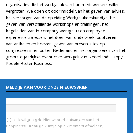
organisaties die het werkgeluk van hun medewerkers willen
vergroten. We doen dit door middel van het geven van advies,
het verzorgen van de opleiding
Werkgelukdeskundige,
het
geven van verschillende
workshops en trainingen
, het
begeleiden van in-company werkgeluk en employee
experience
trajecten
, het doen van
onderzoek
, publiceren
van
artikelen
en
boeken
, geven van
presentaties
op
congressen in en buiten Nederland en het organiseren van het
grootste jaarlijkse event over werkgeluk in Nederland:
Happy
People Better Business
.
MELD JE AAN VOOR ONZE NIEUWSBRIEF!
Vul hieronder je e-mailadres in
*
Ja, ik wil graag de Nieuwsbrief ontvangen van het
HappinessBureau (Je kunt je op elk moment afmelden).