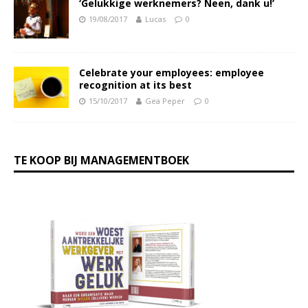
‘Gelukkige werknemers? Neen, dank u!’
19/08/2017
Lucas
0
Celebrate your employees: employee
recognition at its best
15/10/2017
Gea Peper
0
TE KOOP BIJ MANAGEMENTBOEK