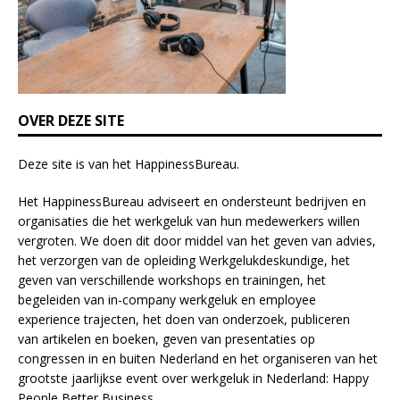
d
b
l
a
n
k
OVER DEZE SITE
.
Deze site is van het
HappinessBureau
.
Het HappinessBureau adviseert en ondersteunt bedrijven en
organisaties die het werkgeluk van hun medewerkers willen
vergroten. We doen dit door middel van het geven van advies,
het verzorgen van de opleiding
Werkgelukdeskundige,
het
geven van verschillende
workshops en trainingen
, het
begeleiden van in-company werkgeluk en employee
experience
trajecten
, het doen van
onderzoek
, publiceren
van
artikelen
en
boeken
, geven van
presentaties
op
congressen in en buiten Nederland en het organiseren van het
grootste jaarlijkse event over werkgeluk in Nederland:
Happy
People Better Business
.