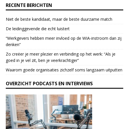
e
RECENTE BERICHTEN
.
P
Niet de beste kandidaat, maar de beste duurzame match
l
e
De leidinggevende die echt luistert
a
“Werkgevers hebben meer invloed op de WIA-instroom dan zij
s
denken”
e
l
Zo creëer je meer plezier en verbinding op het werk: “Als je
e
goed in je vel zit, ben je veerkrach­tiger”
a
Waarom goede organisaties zichzelf soms langzaam uitputten
v
e
OVERZICHT PODCASTS EN INTERVIEWS
t
h
i
s
f
i
e
l