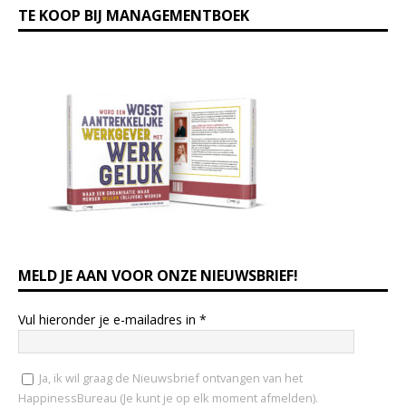
TE KOOP BIJ MANAGEMENTBOEK
MELD JE AAN VOOR ONZE NIEUWSBRIEF!
Vul hieronder je e-mailadres in
*
Ja, ik wil graag de Nieuwsbrief ontvangen van het
HappinessBureau (Je kunt je op elk moment afmelden).