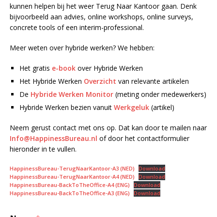
kunnen helpen bij het weer Terug Naar Kantoor gaan. Denk
bijvoorbeeld aan advies, online workshops, online surveys,
concrete tools of een interim-professional.
Meer weten over hybride werken? We hebben:
Het gratis
e-book
over Hybride Werken
Het Hybride Werken
Overzicht
van relevante artikelen
De
Hybride Werken Monitor
(meting onder medewerkers)
Hybride Werken bezien vanuit
Werkgeluk
(artikel)
Neem gerust contact met ons op. Dat kan door te mailen naar
Info@HappinessBureau.nl
of door het contactformulier
hieronder in te vullen.
HappinessBureau-TerugNaarKantoor-A3 (NED)
Download
HappinessBureau-TerugNaarKantoor-A4 (NED)
Download
HappinessBureau-BackToTheOffice-A4 (ENG)
Download
HappinessBureau-BackToTheOffice-A3 (ENG)
Download