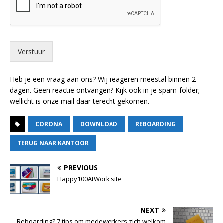
Verstuur
Heb je een vraag aan ons? Wij reageren meestal binnen 2
dagen. Geen reactie ontvangen? Kijk ook in je spam-folder;
wellicht is onze mail daar terecht gekomen.
CORONA
DOWNLOAD
REBOARDING
TERUG NAAR KANTOOR
PREVIOUS
Happy100AtWork site
NEXT
Reboarding? 7 tips om medewerkers zich welkom